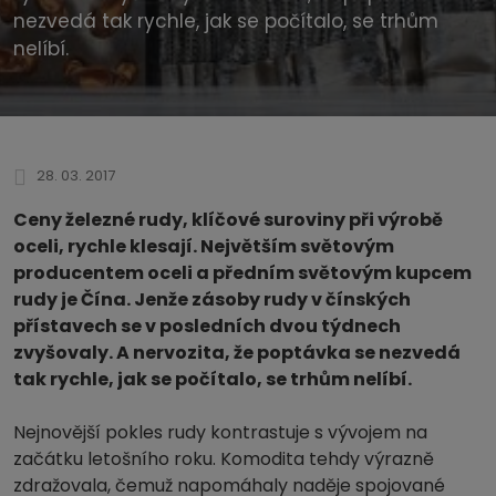
nezvedá tak rychle, jak se počítalo, se trhům
nelíbí.
28. 03. 2017
Ceny železné rudy, klíčové suroviny při výrobě
oceli, rychle klesají. Největším světovým
producentem oceli a předním světovým kupcem
rudy je Čína. Jenže zásoby rudy v čínských
přístavech se v posledních dvou týdnech
zvyšovaly. A nervozita, že poptávka se nezvedá
tak rychle, jak se počítalo, se trhům nelíbí.
Nejnovější pokles rudy kontrastuje s vývojem na
začátku letošního roku. Komodita tehdy výrazně
zdražovala, čemuž napomáhaly naděje spojované