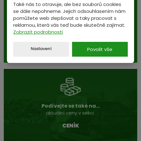
Také nás to otravuje, ale bez souborů cookies
AKCE TÝDNE
se dále nepohneme. Jejich odsouhlasením nám
pomůžete web zlepšovat a taky pracovat s
3. 8. - 8. 8. 2026
reklamou, která vás teď bude skutečně zajímat.
Zobrazit podrobnosti
Ocelohliníková lana
Nastavení
Povolit vše
40 Kč/kg
Podívejte se také na...
aktuální ceny v sekci
CENÍK