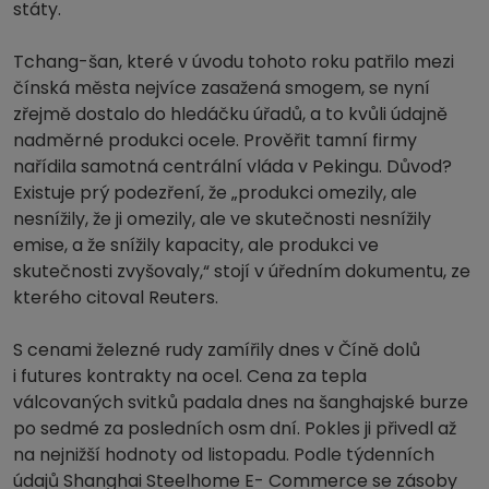
státy.
Tchang-šan, které v úvodu tohoto roku patřilo mezi
čínská města nejvíce zasažená smogem, se nyní
zřejmě dostalo do hledáčku úřadů, a to kvůli údajně
nadměrné produkci ocele. Prověřit tamní firmy
nařídila samotná centrální vláda v Pekingu. Důvod?
Existuje prý podezření, že „produkci omezily, ale
nesnížily, že ji omezily, ale ve skutečnosti nesnížily
emise, a že snížily kapacity, ale produkci ve
skutečnosti zvyšovaly,“ stojí v úředním dokumentu, ze
kterého citoval Reuters.
S cenami železné rudy zamířily dnes v Číně dolů
i futures kontrakty na ocel. Cena za tepla
válcovaných svitků padala dnes na šanghajské burze
po sedmé za posledních osm dní. Pokles ji přivedl až
na nejnižší hodnoty od listopadu. Podle týdenních
údajů Shanghai Steelhome E- Commerce se zásoby