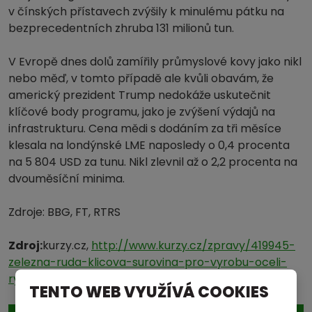
v čínských přístavech zvýšily k minulému pátku na
bezprecedentních zhruba 131 milionů tun.
V Evropě dnes dolů zamířily průmyslové kovy jako nikl
nebo měď, v tomto případě ale kvůli obavám, že
americký prezident Trump nedokáže uskutečnit
klíčové body programu, jako je zvýšení výdajů na
infrastrukturu. Cena mědi s dodáním za tři měsíce
klesala na londýnské LME naposledy o 0,4 procenta
na 5 804 USD za tunu. Nikl zlevnil až o 2,2 procenta na
dvouměsíční minima.
Zdroje: BBG, FT, RTRS
Zdroj:
kurzy.cz,
http://www.kurzy.cz/zpravy/419945-
zelezna-ruda-klicova-surovina-pro-vyrobu-oceli-
rychle-klesa/
TENTO WEB VYUŽÍVÁ COOKIES