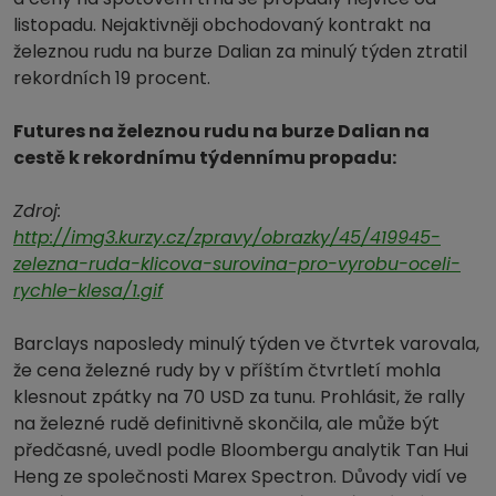
listopadu. Nejaktivněji obchodovaný kontrakt na
železnou rudu na burze Dalian za minulý týden ztratil
rekordních 19 procent.
Futures na železnou rudu na burze Dalian na
cestě k rekordnímu týdennímu propadu:
Zdroj:
http://img3.kurzy.cz/zpravy/obrazky/45/419945-
zelezna-ruda-klicova-surovina-pro-vyrobu-oceli-
rychle-klesa/1.gif
Barclays naposledy minulý týden ve čtvrtek varovala,
že cena železné rudy by v příštím čtvrtletí mohla
klesnout zpátky na 70 USD za tunu. Prohlásit, že rally
na železné rudě definitivně skončila, ale může být
předčasné, uvedl podle Bloombergu analytik Tan Hui
Heng ze společnosti Marex Spectron. Důvody vidí ve