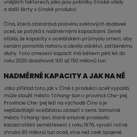
vnějších faktorech, jako jsou pobídky čínské vlády
a další škrty v čínské produkci.
Čína, která obstarává polovinu světových dodávek
oceli, se potýká s nadměrnými kapacitami. Země
slíbila, že kapacity v ocelářském průmyslu omezí, aby
cenám pomohla nahoru a ulevila odvětví, zatíženému
dluhy. Toto omezení kapacit má během pěti let do
roku 2020 dosahovat 100 až 150 milionů tun.
NADMĚRNÉ KAPACITY A JAK NA NĚ
Jako příklad toto, jak v Číně s produkcí oceli vypadá,
může sloužit město Tchang-šan v provincii Che-pej.
Provincie Che-pej leží na východě Číny a je
nejdůležitější ocelářskou oblastí v zemi. Samotné
město Tchang-šan, které smutně proslavilo
katastrofální zemětřesení z roku 1976, vyrobí ročně
zhruba 90 milionů tun oceli, více než celé Spojené