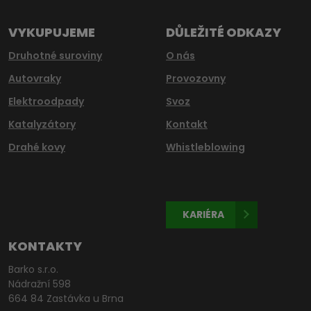
odeslat.
VYKUPUJEME
DŮLEŽITÉ ODKAZY
Druhotné suroviny
O nás
Autovraky
Provozovny
Elektroodpady
Svoz
Katalyzátory
Kontakt
Drahé kovy
Whistleblowing
KARIÉRA
KONTAKTY
Barko s.r.o.
Nádražní 598
664 84 Zastávka u Brna