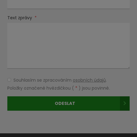
Text zprávy
*
Souhlasím se zpracováním
osobních údajů
.
Souhlasím
se
Položky označené hvězdičkou (
*
) jsou povinné.
zpracováním
osobních
ODESLAT
údajů
.
Formulář
se
nepodařilo