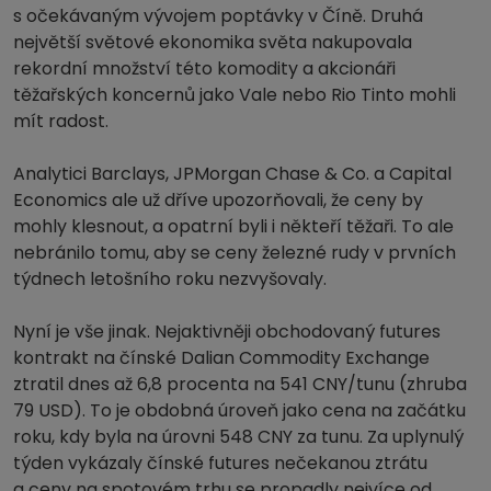
s očekávaným vývojem poptávky v Číně. Druhá
největší světové ekonomika světa nakupovala
rekordní množství této komodity a akcionáři
těžařských koncernů jako Vale nebo Rio Tinto mohli
mít radost.
Analytici Barclays, JPMorgan Chase & Co. a Capital
Economics ale už dříve upozorňovali, že ceny by
mohly klesnout, a opatrní byli i někteří těžaři. To ale
nebránilo tomu, aby se ceny železné rudy v prvních
týdnech letošního roku nezvyšovaly.
Nyní je vše jinak. Nejaktivněji obchodovaný futures
kontrakt na čínské Dalian Commodity Exchange
ztratil dnes až 6,8 procenta na 541 CNY/tunu (zhruba
79 USD). To je obdobná úroveň jako cena na začátku
roku, kdy byla na úrovni 548 CNY za tunu. Za uplynulý
týden vykázaly čínské futures nečekanou ztrátu
a ceny na spotovém trhu se propadly nejvíce od