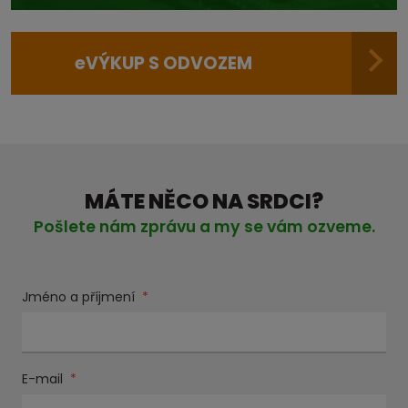
e
VÝKUP S ODVOZEM
MÁTE NĚCO NA SRDCI?
Pošlete nám zprávu a my se vám ozveme.
Jméno a příjmení
*
E-mail
*