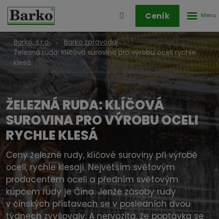
Rozbale
Přihlášení
Ceník
menu
do
klienstké
Barko, s.r.o.
Barko zpravodaj
zóny
Železná ruda: Klíčová surovina pro výrobu oceli rychle
klesá
ŽELEZNÁ RUDA: KLÍČOVÁ
SUROVINA PRO VÝROBU OCELI
RYCHLE KLESÁ
Ceny železné rudy, klíčové suroviny při výrobě
oceli, rychle klesají. Největším světovým
producentem oceli a předním světovým
kupcem rudy je Čína. Jenže zásoby rudy
v čínských přístavech se v posledních dvou
týdnech zvyšovaly. A nervozita, že poptávka se