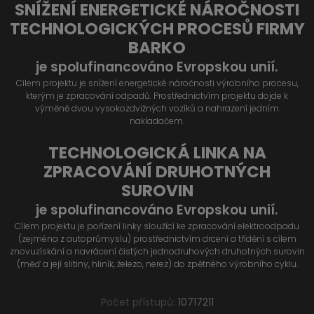
SNÍŽENÍ ENERGETICKÉ NÁROČNOSTI
TECHNOLOGICKÝCH PROCESŮ FIRMY
BARKO
je spolufinancováno Evropskou unií.
Cílem projektu je snížení energetické náročnosti výrobního procesu,
kterým je zpracování odpadů. Prostřednictvím projektu dojde k
výměně dvou vysokozdvižných vozíků a nahrazení jedním
nakladačem.
TECHNOLOGICKÁ LINKA NA
ZPRACOVÁNÍ DRUHOTNÝCH
SUROVIN
je spolufinancováno Evropskou unií.
Cílem projektu je pořízení linky sloužící ke zpracování elektroodpadu
(zejména z autoprůmyslu) prostřednictvím drcení a třídění s cílem
znovuzískání a navrácení čistých jednodruhových druhotných surovin
(měď a její slitiny, hliník, železo, nerez) do zpětného výrobního cyklu.
Počet přístupů:
10717211