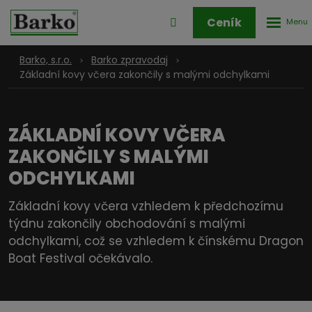
Rozbale
Přihlášení
Ceník
menu
do
klienstké
Barko, s.r.o.
Barko zpravodaj
zóny
Základní kovy včera zakončily s malými odchylkami
ZÁKLADNÍ KOVY VČERA
ZAKONČILY S MALÝMI
ODCHYLKAMI
Základní kovy včera vzhledem k předchozímu
týdnu zakončily obchodování s malými
odchylkami, což se vzhledem k čínskému Dragon
Boat Festival očekávalo.