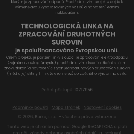
kterým je zpracování odpadů. Prostřednictvím projektu dojde k
výměně dvou vysokozdvižných vozíků a nahrazení jedním
nakladačem.
TECHNOLOGICKÁ LINKA NA
ZPRACOVÁNÍ DRUHOTNÝCH
SUROVIN
je spolufinancováno Evropskou unií.
Cílem projektu je pořízení linky sloužící ke zpracování elektroodpadu
(zejména z autoprůmyslu) prostřednictvím drcení a třídění s cílem
znovuzískání a navrácení čistých jednodruhových druhotných surovin
(měď a její slitiny, hliník, železo, nerez) do zpětného výrobního cyklu.
Počet přístupů:
10717956
Podmínky použití
|
Mapa stránek
|
Nastavení cookies
© 2026, Barko, s.r.o. - všechna práva vyhrazena
Tento web je chráněn pomocí Google ReCAPTCHA a platí
pro něj
zásady ochrany osobních údajů
a
smluvní