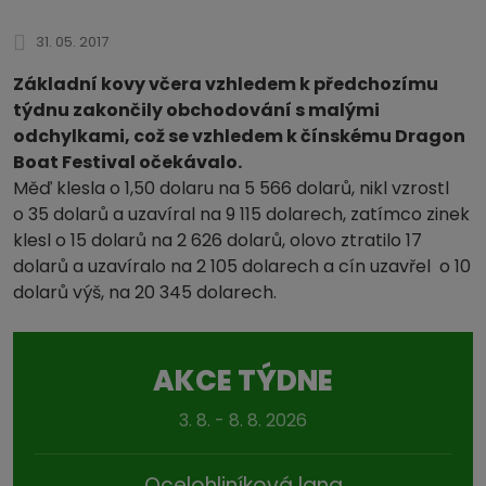
31. 05. 2017
Základní kovy včera vzhledem k předchozímu
týdnu zakončily obchodování s malými
odchylkami, což se vzhledem k čínskému Dragon
Boat Festival očekávalo.
Měď klesla o 1,50 dolaru na 5 566 dolarů, nikl vzrostl
o 35 dolarů a uzavíral na 9 115 dolarech, zatímco zinek
klesl o 15 dolarů na 2 626 dolarů, olovo ztratilo 17
dolarů a uzavíralo na 2 105 dolarech a cín uzavřel o 10
dolarů výš, na 20 345 dolarech.
AKCE TÝDNE
3. 8. - 8. 8. 2026
Ocelohliníková lana