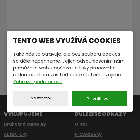
TENTO WEB VYUŽÍVÁ COOKIES
Souhlasím se zpracováním
osobních údajů
.
Souhlasím
se
Položky označené hvězdičkou (
*
) jsou povinné.
zpracováním
Také nás to otravuje, ale bez souborů cookies
osobních
se dále nepohneme. Jejich odsouhlasením nám
ODESLAT
údajů
.
pomůžete web zlepšovat a taky pracovat s
reklamou, která vás teď bude skutečně zajímat.
Formulář
Zobrazit podrobnosti
se
nepodařilo
Nastavení
Povolit vše
odeslat.
VYKUPUJEME
DŮLEŽITÉ ODKAZY
Druhotné suroviny
O nás
Autovraky
Provozovny