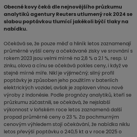
Obecné kovy čeká dle nejnovějšího průzkumu
analytiků agentury Reuters utlumený rok 2024 se
slabou poptávkou tlumící jakékoli býčí tlaky na
nabídku.
Očekává se, že pouze měď a hliník letos zaznamenají
průměrné vyšší ceny a očekávané zisky ve srovnání s
rokem 2023 jsou velmi mírné na 2,8 % a 2.1 %, resp. U
zinku, olova a cínu se očekává pokles ceny, i když ve
stejně mírné míře. Nikl je výjimečný; silný profil
poptávky je způsoben jeho použitím v bateriích
elektrických vozidel, avšak je zaplaven vlnou nové
výroby z Indonésie. Podle prognózy analytiků, kteří se
průzkumu zúčastnili, se očekává, že nejslabší
výkonnost v loňském roce letos zaznamená další
propad průměrné ceny o 23 %. Za pochmurným
cenovým výhledem stojí očekávání, že nabídka niklu
letos převýší poptávku o 240,5 kt a v roce 2025 o