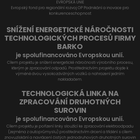
EVROPSKÁ UNIE
Evropský fond pro regionální rozvoj OP Podnikání a inovace pro
konkurenceschopnost
SNÍŽENÍ ENERGETICKÉ NÁROČNOSTI
TECHNOLOGICKÝCH PROCESŮ FIRMY
BARKO
je spolufinancováno Evropskou unií.
Cílem projektu je snížení energetické náročnosti výrobního procesu,
kterým je zpracování odpadů. Prostřednictvím projektu dojde k
výměně dvou vysokozdvižných vozíků a nahrazení jedním
nakladačem.
TECHNOLOGICKÁ LINKA NA
ZPRACOVÁNÍ DRUHOTNÝCH
SUROVIN
je spolufinancováno Evropskou unií.
Cílem projektu je pořízení linky sloužící ke zpracování elektroodpadu
(zejména z autoprůmyslu) prostřednictvím drcení a třídění s cílem
znovuzískání a navrácení čistých jednodruhových druhotných surovin