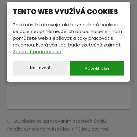
Jméno a příjmení
*
TENTO WEB VYUŽÍVÁ COOKIES
Také nás to otravuje, ale bez souborů cookies
E-mail
*
se dále nepohneme. Jejich odsouhlasením nám
pomůžete web zlepšovat a taky pracovat s
reklamou, která vás teď bude skutečně zajímat.
Zobrazit podrobnosti
Text zprávy
*
Nastavení
Povolit vše
Souhlasím se zpracováním
osobních údajů
.
Souhlasím
se
Položky označené hvězdičkou (
*
) jsou povinné.
zpracováním