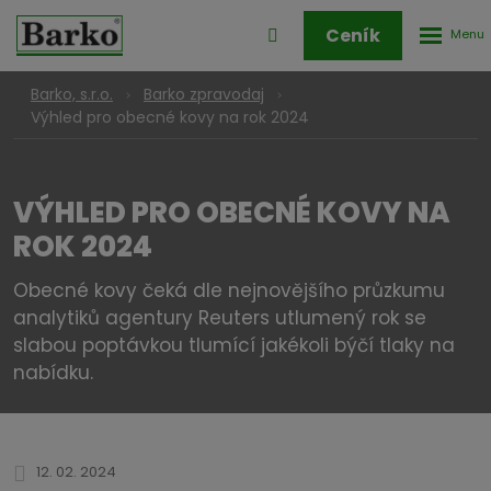
Rozbale
Přihlášení
Ceník
menu
do
klienstké
Barko, s.r.o.
Barko zpravodaj
zóny
Výhled pro obecné kovy na rok 2024
VÝHLED PRO OBECNÉ KOVY NA
ROK 2024
Obecné kovy čeká dle nejnovějšího průzkumu
analytiků agentury Reuters utlumený rok se
slabou poptávkou tlumící jakékoli býčí tlaky na
nabídku.
12. 02. 2024