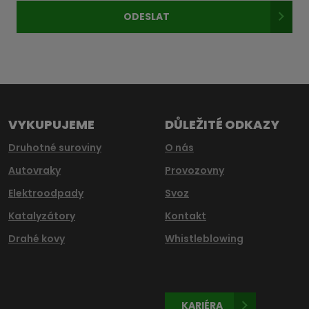
osobních
ODESLAT
údajů
.
Formulář
se
nepodařilo
odeslat.
VYKUPUJEME
DŮLEŽITÉ ODKAZY
Druhotné suroviny
O nás
Autovraky
Provozovny
Elektroodpady
Svoz
Katalyzátory
Kontakt
Drahé kovy
Whistleblowing
KARIÉRA