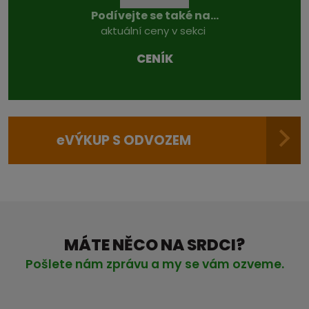
Podívejte se také na...
aktuální ceny v sekci
CENÍK
e
VÝKUP S ODVOZEM
MÁTE NĚCO NA SRDCI?
Pošlete nám zprávu a my se vám ozveme.