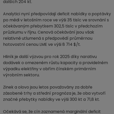
dalších 204 kt.
Analytici nyní předpovídají deficit nabídky a poptávky
po mědi v letošním roce ve výši 35 tisíc ve srovnání s
očekávaným přebytkem 302,5 tisíc v předchozím
průzkumu v říjnu. Cenová očekávání jsou však
relativně utlumená s předpovědí průměrnou
hotovostní cenou LME ve výši 8 714 $/t.
Hliník je další výzvou pro rok 2025 díky narativu
dodávek o omezeném růstu kapacity a pravidelném
výpadku elektřiny v obřím čínském primárním
výrobním sektoru.
Zinek a olovo jsou letos považovány za dobře
zásobené trhy a střední prognóza je, že oba vytvoří
značné přebytky nabídky ve výši 300 kt a 71,8 kt.
Očekává se, že cín zaznamená marginální deficit