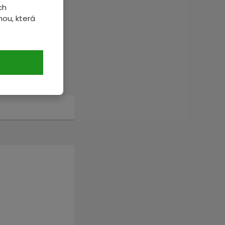
ch
ou, která
veme.