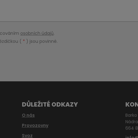
racováním
osobních údajů
.
ězdičkou (
*
) jsou povinné.
DŮLEŽITÉ ODKAZY
KO
O nás
Barko 
Nádra
Provozovny
664 8
Svoz
info