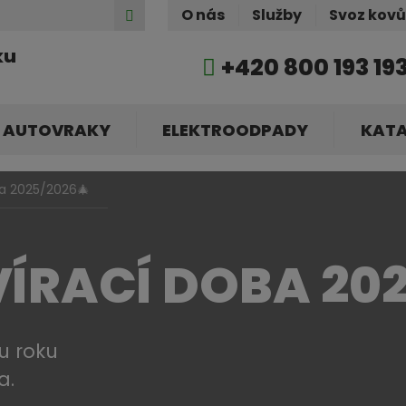
Hledat
O nás
Služby
Svoz kov
ku
+420 800 193 19
AUTOVRAKY
ELEKTROODPADY
KAT
ba 2025/2026🎄
ÍRACÍ DOBA 202
u roku
a.