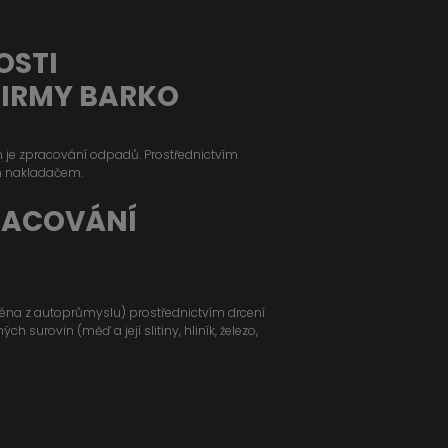
OSTI
FIRMY BARKO
ým je zpracování odpadů. Prostřednictvím
m nakladačem.
RACOVÁNÍ
jména z autoprůmyslu) prostřednictvím drcení
 surovin (měď a její slitiny, hliník, železo,