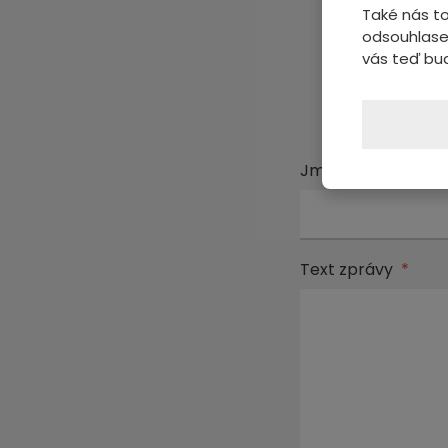
Také nás to
odsouhlase
vás teď bu
Pošl
Jméno a příjmení
Text zprávy
*