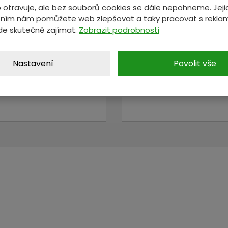
 otravuje, ale bez souborů cookies se dále nepohneme. Jeji
MÁTE NĚCO NA SRDCI?
ním nám pomůžete web zlepšovat a taky pracovat s reklam
de skutečně zajímat.
Zobrazit podrobnosti
ete nám zprávu a my se vám oz
Nastavení
Povolit vše
*
E-mail
*