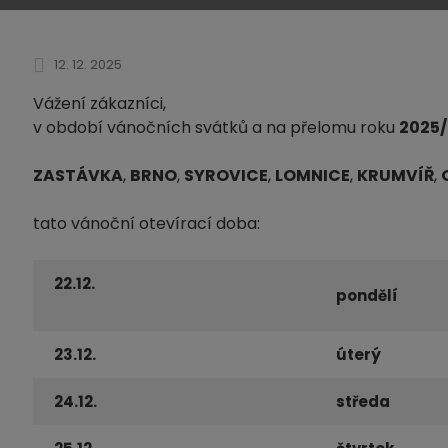
12. 12. 2025
Vážení zákazníci,
v období vánočních svátků a na přelomu roku
2025
ZASTÁVKA
,
BRNO
,
SYROVICE
,
LOMNICE
,
KRUMVÍŘ
,
tato vánoční otevírací doba:
22.12.
pondělí
23.12.
úterý
24.12.
středa