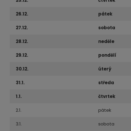
25.12.
čtvrtek
26.12.
pátek
27.12.
sobota
28.12.
neděle
29.12.
pondělí
30.12.
úterý
31.1.
středa
1.1.
čtvrtek
2.1.
pátek
3.1.
sobota