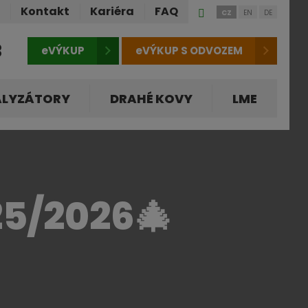
Přihlášení
ů
Kontakt
Kariéra
FAQ
CZ
EN
DE
do
klienstké
3
eVÝKUP
eVÝKUP S ODVOZEM
zóny
ALYZÁTORY
DRAHÉ KOVY
LME
5/2026🎄