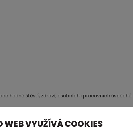
ce hodně štěstí, zdraví, osobních i pracovních úspěchů.
O WEB VYUŽÍVÁ COOKIES