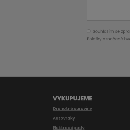
Souhlasím se zp
Souhlasím
se
Položky označené hv
zpracováním
Formulář
osobních
údajů
.
se
nepodařilo
odeslat.
VYKUPUJEME
Druhotné suroviny
Autovraky
Elektroodpady