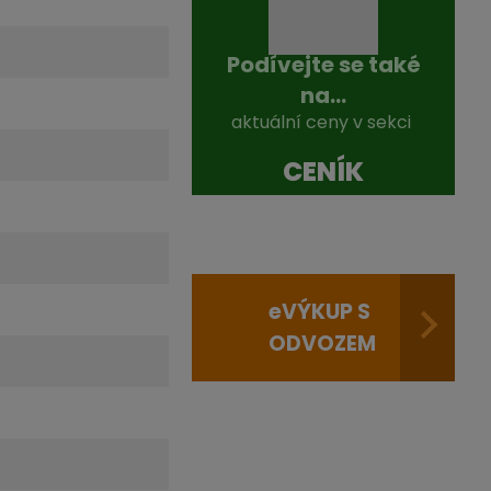
Podívejte se také
na...
aktuální ceny v sekci
CENÍK
e
VÝKUP S
ODVOZEM