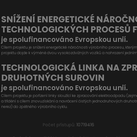
SNÍŽENÍ ENERGETICKÉ NÁROČN
TECHNOLOGICKÝCH PROCESŮ 
je spolufinancováno Evropskou unií.
Cílem projektu je snížení energetické náročnosti výrobního procesu, kter
projektu dojde k výměně dvou vysokozdvižných vozíků a nahrazení jední
TECHNOLOGICKÁ LINKA NA ZP
DRUHOTNÝCH SUROVIN
je spolufinancováno Evropskou unií.
Cílem projektu je pořízení linky sloužící ke zpracování elektroodpadu (ze
a třídění s cílem znovuzískání a navrácení čistých jednodruhových druhotných
nerez) do zpětného výrobního cyklu.
Počet přístupů:
10719416