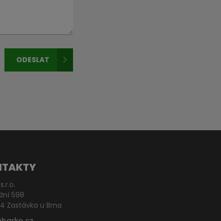
ODESLAT
NTAKTY
s.r.o.
žní 598
4 Zastávka u Brna
@barko.cz