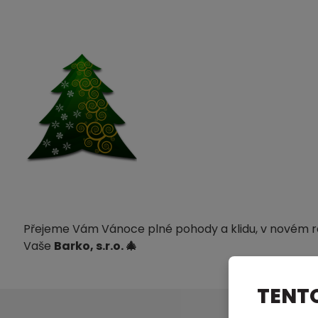
Přejeme Vám Vánoce plné pohody a klidu, v novém ro
Vaše
Barko, s.r.o. 🎄
TENT