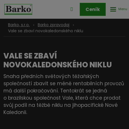
Rozbale
Přihlášení
Ceník
menu
do
klienstké
Barko, s.r.o.
Barko zpravodaj
zóny
Vale se zbaví novokaledonského niklu
VALE SE ZBAVÍ
NOVOKALEDONSKÉHO NIKLU
Snaha předních světových těžařských
společností zbavit se méně rentabilních provozů
má další pokračování. Tentokrát se jedná
o brazilskou společnost Vale, která chce prodat
svůj podíl na těžbě niklu na jihopacifické Nové
Kaledonii.