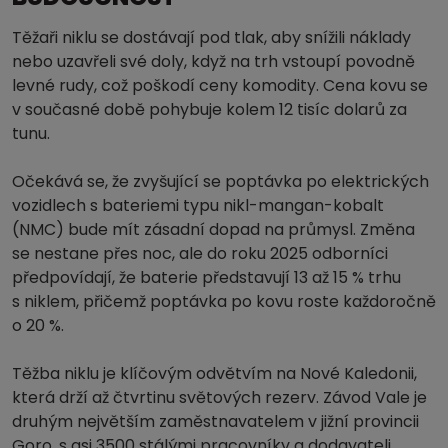
Těžaři niklu se dostávají pod tlak, aby snížili náklady
nebo uzavřeli své doly, když na trh vstoupí povodně
levné rudy, což poškodí ceny komodity. Cena kovu se
v současné době pohybuje kolem 12 tisíc dolarů za
tunu.
Očekává se, že zvyšující se poptávka po elektrických
vozidlech s bateriemi typu nikl-mangan-kobalt
(NMC) bude mít zásadní dopad na průmysl. Změna
se nestane přes noc, ale do roku 2025 odborníci
předpovídají, že baterie představují 13 až 15 % trhu
s niklem, přičemž poptávka po kovu roste každoročně
o 20 %.
Těžba niklu je klíčovým odvětvím na Nové Kaledonii,
která drží až čtvrtinu světových rezerv. Závod Vale je
druhým největším zaměstnavatelem v jižní provincii
Goro, s asi 3500 stálými pracovníky a dodavateli.