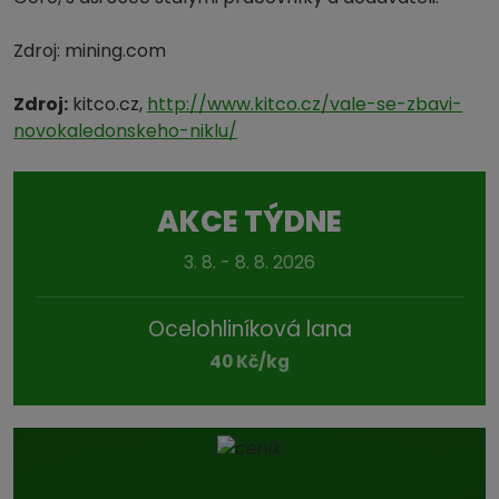
Zdroj: mining.com
Zdroj:
kitco.cz,
http://www.kitco.cz/vale-se-zbavi-
novokaledonskeho-niklu/
AKCE TÝDNE
3. 8. - 8. 8. 2026
Ocelohliníková lana
40 Kč/kg