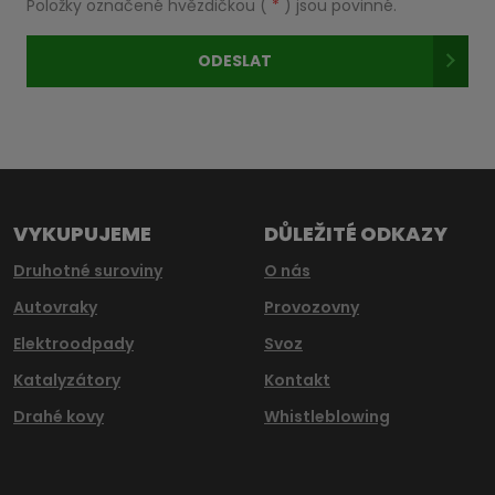
Položky označené hvězdičkou (
*
) jsou povinné.
zpracováním
osobních
ODESLAT
údajů
.
Formulář
se
nepodařilo
odeslat.
VYKUPUJEME
DŮLEŽITÉ ODKAZY
Druhotné suroviny
O nás
Autovraky
Provozovny
Elektroodpady
Svoz
Katalyzátory
Kontakt
Drahé kovy
Whistleblowing