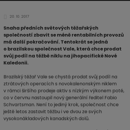
20. 10. 2017
Snaha předních světových těžařských
společností zbavit se méně rentabilních provozů
má další pokračování. Tentokrát se jedná
o brazilskou společnost Vale, která chce prodat
svůj podíl na těžbě niklu na jihopacifické Nové
Kaledonii.
Brazilský těžař Vale se chystá prodat svůj podíl na
ztrátových operacích s novokalenonským niklem
v rámci širšího prodeje aktiv s nízkým výkonem poté,
co v červnu nastoupil nový generální ředitel Fabio
Schvartsman. Není to jediný krok, společnost chce
ještě letos zastavit těžbu i ve dvou ze svých
vysokonákladových kanadských dolů.