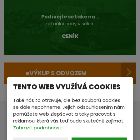
Podívejte se také na...
aktuální ceny v sekci
CENÍK
e
VÝKUP S ODVOZEM
TENTO WEB VYUŽÍVÁ COOKIES
Také nás to otravuje, ale bez souborů cookies
se dále nepohneme. Jejich odsouhlasením nám
pomůžete web zlepšovat a taky pracovat s
MÁTE NĚCO NA SRDCI?
reklamou, která vás teď bude skutečně zajímat.
Zobrazit podrobnosti
Pošlete nám zprávu a my se vám ozveme.