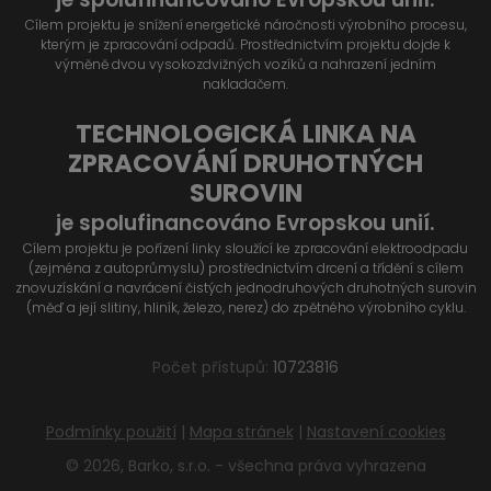
Cílem projektu je snížení energetické náročnosti výrobního procesu,
kterým je zpracování odpadů. Prostřednictvím projektu dojde k
výměně dvou vysokozdvižných vozíků a nahrazení jedním
nakladačem.
TECHNOLOGICKÁ LINKA NA
ZPRACOVÁNÍ DRUHOTNÝCH
SUROVIN
je spolufinancováno Evropskou unií.
Cílem projektu je pořízení linky sloužící ke zpracování elektroodpadu
(zejména z autoprůmyslu) prostřednictvím drcení a třídění s cílem
znovuzískání a navrácení čistých jednodruhových druhotných surovin
(měď a její slitiny, hliník, železo, nerez) do zpětného výrobního cyklu.
Počet přístupů:
10723816
Podmínky použití
|
Mapa stránek
|
Nastavení cookies
© 2026, Barko, s.r.o. - všechna práva vyhrazena