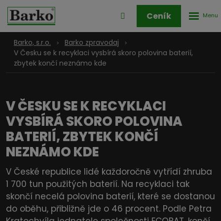
Rozbale
Přihlášení
Ceník
menu
do
klienstké
Barko, s.r.o.
Barko zpravodaj
zóny
V Česku se k recyklaci vysbírá skoro polovina baterií,
zbytek končí neznámo kde
V ČESKU SE K RECYKLACI
VYSBÍRÁ SKORO POLOVINA
BATERIÍ, ZBYTEK KONČÍ
NEZNÁMO KDE
V České republice lidé každoročně vytřídí zhruba
1 700 tun použitých baterií. Na recyklaci tak
skončí necelá polovina baterií, které se dostanou
do oběhu, přibližně jde o 46 procent. Podle Petra
Kratochvíla jednatele společnosti ECOBAT, končí