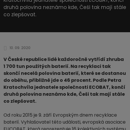
druhá polovina neznámo kde, Češi tak mají stále
co zlepšovat.
10. 09. 2020
V České republice lidé každoročně vytřídí zhruba
1 700 tun použitých baterií. Na recyklaci tak
skončí necelá polovina baterií, které se dostanou
do oběhu, přibližně jde o 46 procent. Podle Petra
Kratochvíla jednatele společnosti ECOBAT, končí
druhá polovina neznámo kde, Češi tak mají stále
co zlepšovat.
Od roku 2015 je 9. září Evropským dnem recyklace
baterií. Vyhlašovatel této události, evropská asociace
EUCOBAT, která reprezentuje 16 kolektivních systému