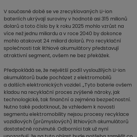
V současné době se ve zrecyklovaných Li-ion
bateriích ukrývají suroviny v hodnotě asi 315 milionů
dolarů a toto číslo by k roku 2025 mohlo vzrůst na
více než jednu miliardu a v roce 2040 by dokonce
mohlo atakovat 24 miliard dolarů. Pro recyklační
společnosti tak lithiové akumulátory představují
atraktivní segment, ovšem ne bez překážek.
Předpokládá se, že největší podíl vysloužilých Li-ion
akumulátorů bude pocházet z elektromobilů
a dalších elektronických vozidel. „Tyto baterie ovšem
kladou na recyklační proces zvýšené nároky, jak
technologické, tak finanční a zejména bezpečnostní.
Nutno také podotknout, že vzhledem k novosti
segmentu elektromobility nejsou procesy recyklace
vozidlových (průmyslových) lithiových akumulátorů
dostatečně rozvinuté. Odborníci tak už nyní
upozorňují, že na tuto oblast bude potřeba zaměřit co