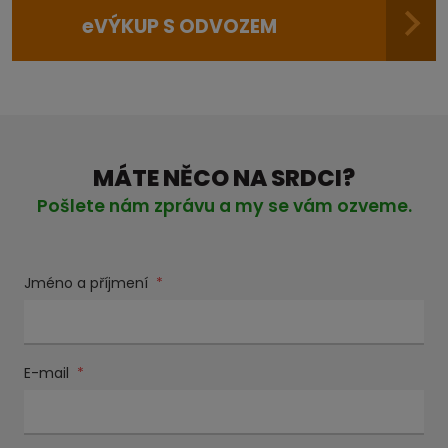
e
VÝKUP S ODVOZEM
MÁTE NĚCO NA SRDCI?
Pošlete nám zprávu a my se vám ozveme.
Jméno a příjmení
*
E-mail
*