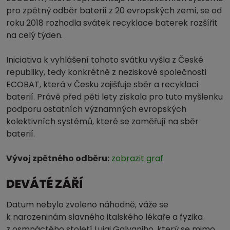
pro zpětný odběr baterií z 20 evropských zemí, se od
roku 2018 rozhodla svátek recyklace baterek rozšířit
na celý týden.
Iniciativa k vyhlášení tohoto svátku vyšla z České
republiky, tedy konkrétně z neziskové společnosti
ECOBAT, která v Česku zajišťuje sběr a recyklaci
baterií. Právě před pěti lety získala pro tuto myšlenku
podporu ostatních významných evropských
kolektivních systémů, které se zaměřují na sběr
baterií.
Vývoj zpětného odběru:
zobrazit graf
DEVÁTÉ ZÁŘÍ
Datum nebylo zvoleno náhodně, váže se
k narozeninám slavného italského lékaře a fyzika
z osmnáctého století Luigi Galvaniho, který se mimo