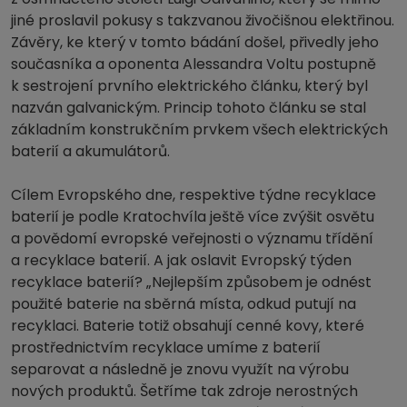
jiné proslavil pokusy s takzvanou živočišnou elektřinou.
Závěry, ke který v tomto bádání došel, přivedly jeho
současníka a oponenta Alessandra Voltu postupně
k sestrojení prvního elektrického článku, který byl
nazván galvanickým. Princip tohoto článku se stal
základním konstrukčním prvkem všech elektrických
baterií a akumulátorů.
Cílem Evropského dne, respektive týdne recyklace
baterií je podle Kratochvíla ještě více zvýšit osvětu
a povědomí evropské veřejnosti o významu třídění
a recyklace baterií. A jak oslavit Evropský týden
recyklace baterií? „Nejlepším způsobem je odnést
použité baterie na sběrná místa, odkud putují na
recyklaci. Baterie totiž obsahují cenné kovy, které
prostřednictvím recyklace umíme z baterií
separovat a následně je znovu využít na výrobu
nových produktů. Šetříme tak zdroje nerostných