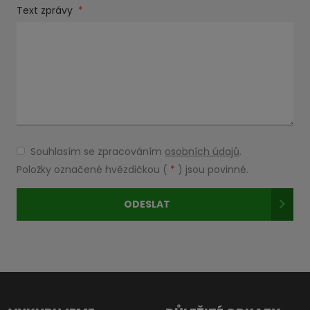
Text zprávy
*
Souhlasím se zpracováním
osobních údajů
.
Souhlasím
se
Položky označené hvězdičkou (
*
) jsou povinné.
zpracováním
osobních
ODESLAT
údajů
.
Formulář
se
nepodařilo
odeslat.