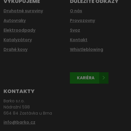
VYKUPUJEME
DŮLEŽITÉ ODKAZY
Druhotné suroviny
O nás
Autovraky
Provozovny
Elektroodpady
Svoz
Katalyzátory
Kontakt
Drahé kovy
Whistleblowing
KARIÉRA
KONTAKTY
Barko s.r.o.
Nádražní 598
664 84 Zastávka u Brna
info@barko.cz