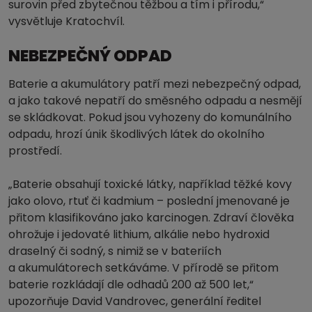
surovin před zbytečnou těžbou a tím i přírodu,“
vysvětluje Kratochvíl.
NEBEZPEČNÝ ODPAD
Baterie a akumulátory patří mezi nebezpečný odpad,
a jako takové nepatří do směsného odpadu a nesmějí
se skládkovat. Pokud jsou vyhozeny do komunálního
odpadu, hrozí únik škodlivých látek do okolního
prostředí.
„Baterie obsahují toxické látky, například těžké kovy
jako olovo, rtuť či kadmium – poslední jmenované je
přitom klasifikováno jako karcinogen. Zdraví člověka
ohrožuje i jedovaté lithium, alkálie nebo hydroxid
draselný či sodný, s nimiž se v bateriích
a akumulátorech setkáváme. V přírodě se přitom
baterie rozkládají dle odhadů 200 až 500 let,“
upozorňuje David Vandrovec, generální ředitel