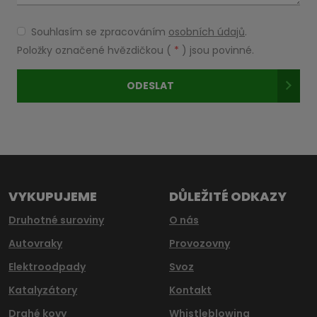
Souhlasím se zpracováním
osobních údajů
.
Souhlasím
se
Položky označené hvězdičkou (
*
) jsou povinné.
zpracováním
osobních
ODESLAT
údajů
.
Formulář
se
nepodařilo
odeslat.
VYKUPUJEME
DŮLEŽITÉ ODKAZY
Druhotné suroviny
O nás
Autovraky
Provozovny
Elektroodpady
Svoz
Katalyzátory
Kontakt
Drahé kovy
Whistleblowing