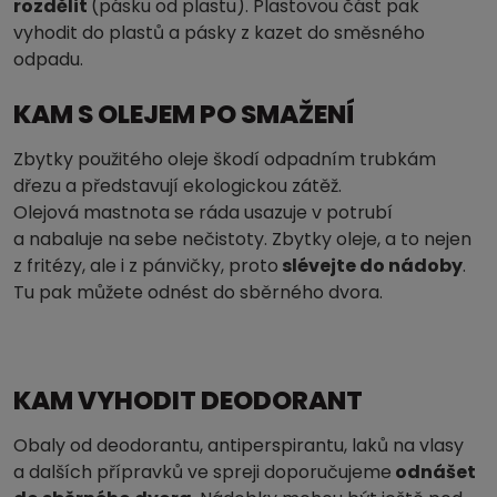
rozdělit
(pásku od plastu). Plastovou část pak
vyhodit do plastů a pásky z kazet do směsného
odpadu.
KAM S OLEJEM PO SMAŽENÍ
Zbytky použitého oleje škodí odpadním trubkám
dřezu a představují ekologickou zátěž.
Olejová mastnota se ráda usazuje v potrubí
a nabaluje na sebe nečistoty. Zbytky oleje, a to nejen
z fritézy, ale i z pánvičky, proto
slévejte do nádoby
.
Tu pak můžete odnést do sběrného dvora.
KAM VYHODIT DEODORANT
Obaly od deodorantu, antiperspirantu, laků na vlasy
a dalších přípravků ve spreji doporučujeme
odnášet