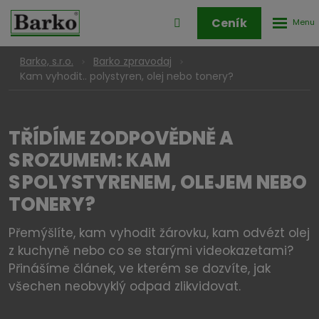
Rozbale
Přihlášení
Ceník
menu
do
klienstké
Barko, s.r.o.
Barko zpravodaj
zóny
Kam vyhodit.. polystyren, olej nebo tonery?
TŘÍDÍME ZODPOVĚDNĚ A
S ROZUMEM: KAM
S POLYSTYRENEM, OLEJEM NEBO
TONERY?
Přemýšlíte, kam vyhodit žárovku, kam odvézt olej
z kuchyně nebo co se starými videokazetami?
Přinášíme článek, ve kterém se dozvíte, jak
všechen neobvyklý odpad zlikvidovat.