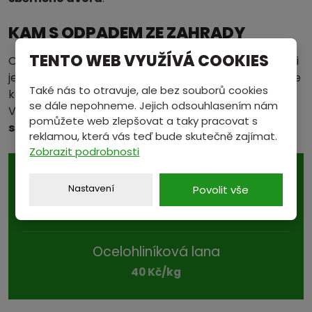
KAM S ODPADEM ZE ZAHRADY
TENTO WEB VYUŽÍVÁ COOKIES
Odpad ze zahrádky někdo sám kompostuje, což je asi
jeho nejužitečnější využití. Neupotřebíte-li ho, hledejte
Také nás to otravuje, ale bez souborů cookies
kolem svého obydlí hnědý kontejner na bioodpad.
se dále nepohneme. Jejich odsouhlasením nám
Větší množství také můžete využít
sběrné dvory
pomůžete web zlepšovat a taky pracovat s
s kompostárnami
.
reklamou, která vás teď bude skutečně zajímat.
Zobrazit podrobnosti
AKCE TÝDNE
Nastavení
Povolit vše
3. 8. - 8. 8. 2026
Ocelohliníková lana
40 Kč/kg