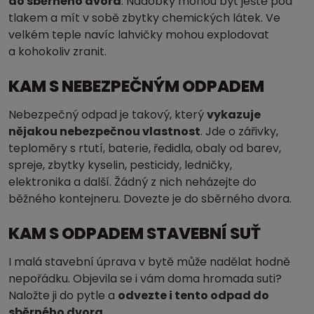
do sběrného dvora
. Nádobky mohou být ještě pod
tlakem a mít v sobě zbytky chemických látek. Ve
velkém teple navíc lahvičky mohou explodovat
a kohokoliv zranit.
KAM S NEBEZPEČNÝM ODPADEM
Nebezpečný odpad je takový, který
vykazuje
nějakou nebezpečnou vlastnost
. Jde o zářivky,
teploměry s rtutí, baterie, ředidla, obaly od barev,
spreje, zbytky kyselin, pesticidy, ledničky,
elektronika a další. Žádný z nich neházejte do
běžného kontejneru. Dovezte je do sběrného dvora.
KAM S ODPADEM STAVEBNÍ SUŤ
I malá stavební úprava v bytě může nadělat hodně
nepořádku. Objevila se i vám doma hromada suti?
Naložte ji do pytle a
odvezte i tento odpad do
sběrného dvora
.