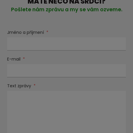
MÁTE NĚCO NA SRDCI?
Pošlete nám zprávu a my se vám ozveme.
Jméno a příjmení
*
E-mail
*
Text zprávy
*