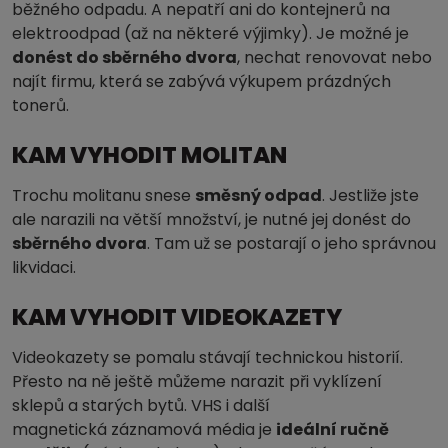
běžného odpadu. A nepatří ani do kontejnerů na
elektroodpad (až na některé výjimky). Je možné je
donést do sběrného dvora
, nechat renovovat nebo
najít firmu, která se zabývá výkupem prázdných
tonerů.
KAM VYHODIT MOLITAN
Trochu molitanu snese
směsný odpad
. Jestliže jste
ale narazili na větší množství, je nutné jej donést do
sběrného dvora
. Tam už se postarají o jeho správnou
likvidaci.
KAM VYHODIT VIDEOKAZETY
Videokazety se pomalu stávají technickou historií.
Přesto na ně ještě můžeme narazit při vyklízení
sklepů a starých bytů. VHS i další
magnetická záznamová média je
ideální ručně