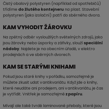
Čistý obalový polystyren (například od spotřebičů)
třídíme
do žlutého kontejneru
na plast. Stavební
polystyren (jako izolační) patří do sběrného dvora.
KAM VYHODIT ŽÁROVKU
Na zpětný odběr vysloužilých světelných zdrojů, jako
jsou žárovky nebo úsporky a zářivky, slouží
speciální
nádoby
. Najdete je na obecním úřadě, v elektro
prodejnách a ve sběrných dvorech.
KAM SE STARÝMI KNIHAMI
Pokud jsou staré knihy v pořádku, samozřejmě je
můžete zkusit udat v antikvariátu. Když jde o knihy,
které neudáte ani prodejem, ani v antikvariátu, je čas
je vytřídit. Vnitřek je samozřejmě
z papíru
.
Mívají ale také tvrdé laminované přebaly, které jsou