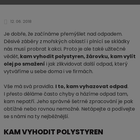
12. 06. 2018
Je dobře, že začínáme přemýšlet nad odpadem.
Děsivé záběry z mořských oblastí i plnící se skládky
nás musí probrat k akci. Proto je ale také užitečné
vědět,
kam vyhodit polystyren, žárovku, kam vylít
olej po smažení
i jak zlikvidovat další odpad, který
vytváříme u sebe doma i ve firmách.
Vše má svá pravidla.
I to, kam vyhazovat odpad
.
I přesto děláme často chyby a házíme odpad tam,
kam nepatří. Jeho správné šetrné zpracování je pak
obtížné nebo rovnou nemožné. Netápejte a podívejte
se s námi na ty nejběžnější.
KAM VYHODIT POLYSTYREN