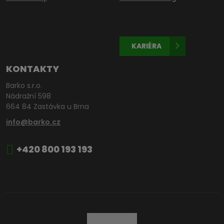
KARIÉRA
KONTAKTY
Barko s.r.o.
Nádražní 598
664 84 Zastávka u Brna
info@barko.cz
+420 800 193 193