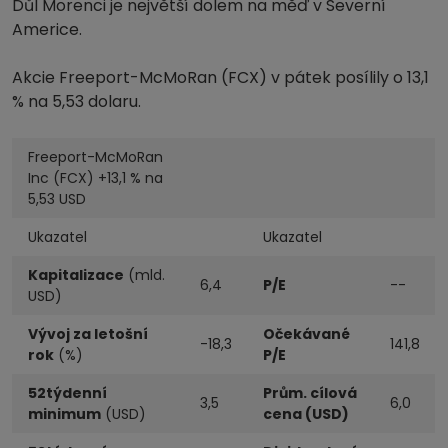
Důl Morenci je největší dolem na měď v Severní
Americe.
Akcie Freeport-McMoRan (FCX) v pátek posílily o 13,1
% na 5,53 dolaru.
Freeport-McMoRan
Inc (FCX) +13,1 % na
5,53 USD
Ukazatel
Ukazatel
Kapitalizace
(mld.
6,4
P/E
--
USD)
Vývoj za letošní
Očekávané
-18,3
141,8
rok
(%)
P/E
52týdenní
Prům. cílová
3,5
6,0
minimum
(USD)
cena (USD)