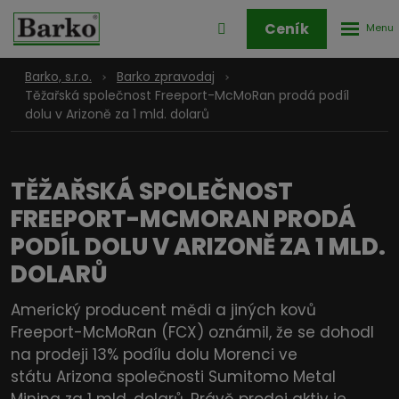
Rozbale
Přihlášení
Ceník
menu
do
klienstké
Barko, s.r.o.
Barko zpravodaj
zóny
Těžařská společnost Freeport-McMoRan prodá podíl
dolu v Arizoně za 1 mld. dolarů
TĚŽAŘSKÁ SPOLEČNOST
FREEPORT-MCMORAN PRODÁ
PODÍL DOLU V ARIZONĚ ZA 1 MLD.
DOLARŮ
Americký producent mědi a jiných kovů
Freeport-McMoRan (FCX) oznámil, že se dohodl
na prodeji 13% podílu dolu Morenci ve
státu Arizona společnosti Sumitomo Metal
Mining za 1 mld. dolarů. Právě prodej aktiv je