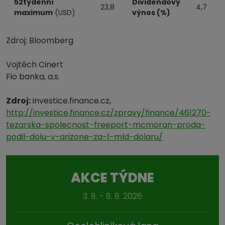
52týdenní
Dividendový
23,8
4,7
maximum
(USD)
výnos (%)
Zdroj: Bloomberg
Vojtěch Cinert
Fio banka, a.s.
Zdroj:
investice.finance.cz,
http://investice.finance.cz/zpravy/finance/461270-
tezarska-spolecnost-freeport-mcmoran-proda-
podil-dolu-v-arizone-za-1-mld-dolaru/
AKCE TÝDNE
3. 8. - 8. 8. 2026