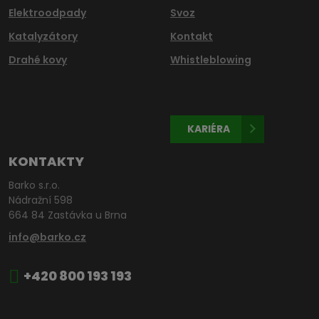
Elektroodpady
Svoz
Katalyzátory
Kontakt
Drahé kovy
Whistleblowing
KARIÉRA
KONTAKTY
Barko s.r.o.
Nádražní 598
664 84 Zastávka u Brna
info@barko.cz
+420 800 193 193