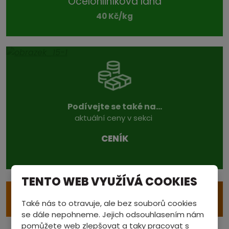
Ocelohliníková lana
40 Kč/kg
Podívejte se také na...
aktuální ceny v sekci
CENÍK
TENTO WEB VYUŽÍVÁ COOKIES
e
VÝKUP S ODVOZEM
Také nás to otravuje, ale bez souborů cookies
se dále nepohneme. Jejich odsouhlasením nám
pomůžete web zlepšovat a taky pracovat s