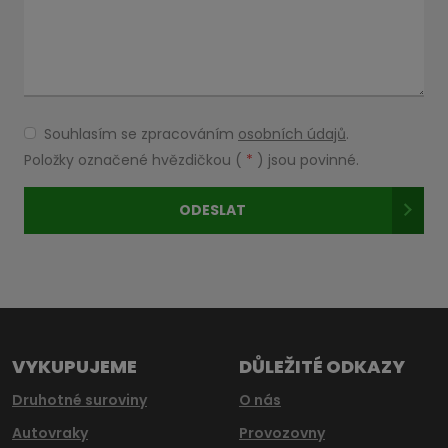
Souhlasím se zpracováním
osobních údajů
.
Souhlasím
se
Položky označené hvězdičkou (
*
) jsou povinné.
zpracováním
osobních
ODESLAT
údajů
.
Formulář
se
nepodařilo
odeslat.
VYKUPUJEME
DŮLEŽITÉ ODKAZY
Druhotné suroviny
O nás
Autovraky
Provozovny