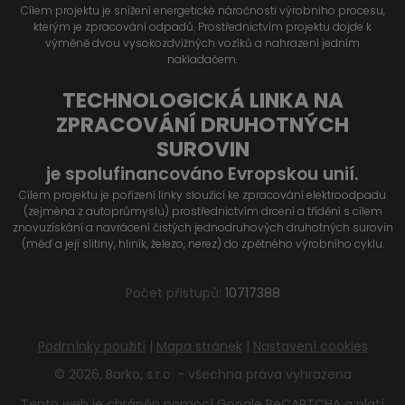
Cílem projektu je snížení energetické náročnosti výrobního procesu,
kterým je zpracování odpadů. Prostřednictvím projektu dojde k
výměně dvou vysokozdvižných vozíků a nahrazení jedním
nakladačem.
TECHNOLOGICKÁ LINKA NA
ZPRACOVÁNÍ DRUHOTNÝCH
SUROVIN
je spolufinancováno Evropskou unií.
Cílem projektu je pořízení linky sloužící ke zpracování elektroodpadu
(zejména z autoprůmyslu) prostřednictvím drcení a třídění s cílem
znovuzískání a navrácení čistých jednodruhových druhotných surovin
(měď a její slitiny, hliník, železo, nerez) do zpětného výrobního cyklu.
Počet přístupů:
10717388
Podmínky použití
|
Mapa stránek
|
Nastavení cookies
© 2026, Barko, s.r.o. - všechna práva vyhrazena
Tento web je chráněn pomocí Google ReCAPTCHA a platí