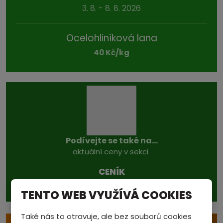
3. 8. - 8. 8. 2026
Ocelohliníková lana
40 Kč/kg
Podívejte se také na...
aktuální ceny v sekci
CENÍK
TENTO WEB VYUŽÍVÁ COOKIES
Také nás to otravuje, ale bez souborů cookies