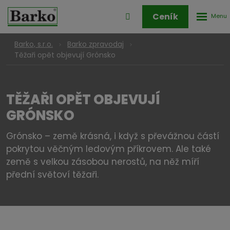
Rozbale
Přihlášení
Ceník
menu
do
klienstké
Barko, s.r.o.
Barko zpravodaj
zóny
Těžaři opět objevují Grónsko
TĚŽAŘI OPĚT OBJEVUJÍ
GRÓNSKO
Grónsko – země krásná, i když s převážnou částí
pokrytou věčným ledovým příkrovem. Ale také
země s velkou zásobou nerostů, na něž míří
přední světoví těžaři.