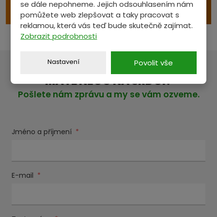
se dále nepohneme. Jejich odsouhlasením nám
e
VÝKUP S ODVOZEM
pomůžete web zlepšovat a taky pracovat s
reklamou, která vás teď bude skutečně zajímat.
Zobrazit podrobnosti
Nastavení
Povolit vše
MÁTE NĚCO NA SRDCI?
Pošlete nám zprávu a my se vám ozveme.
Jméno a příjmení
*
E-mail
*