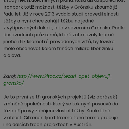
z řady neuskutečněných plánů. Australská společnost
Ironbark totiž možnosti těžby v Grónsku zkoumá již
řadu let. Již v roce 2013 vydala studii proveditelnosti
těžby a nyní chce zahájit těžbu na jedné
z vytipovaných lokalit, a to v severním Grónsku. Podle
dosavadních průzkumů, které zahrnovaly kromě
jiného i 67 kilometrů provedených vrtů, by ložisko
mělo obsahovat kolem třinácti miliard liber zinku
a olova.
Zdroj:
http://www.kitco.cz/tezari-opet-objevuji-
gronsko/
Je to první ze tří grónských projektů (viz obrázek)
zmíněné společnosti, který se tak nyní posouvá do
fáze přípravy zahájení vlastní těžby. Konkrétně
v oblasti Citronen fjord. Kromě toho forma pracuje
i na dalších třech projektech v Austrálii.