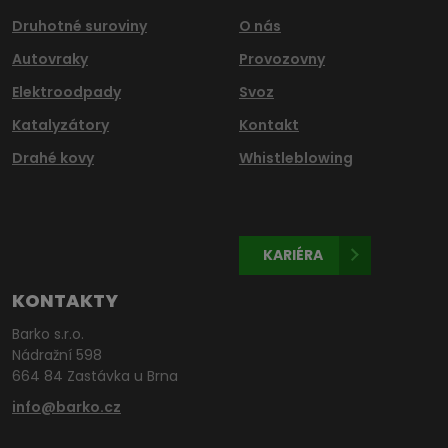
Druhotné suroviny
O nás
Autovraky
Provozovny
Elektroodpady
Svoz
Katalyzátory
Kontakt
Drahé kovy
Whistleblowing
KARIÉRA
KONTAKTY
Barko s.r.o.
Nádražní 598
664 84 Zastávka u Brna
info@barko.cz