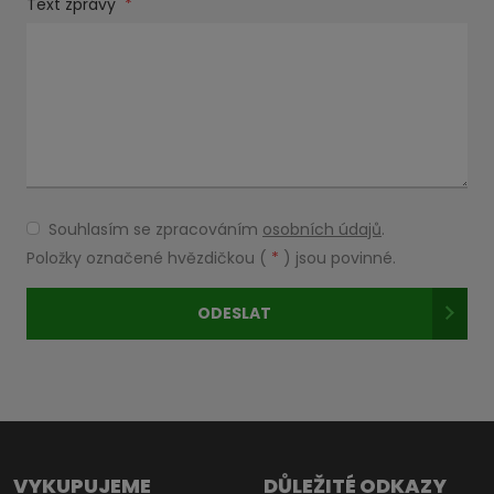
Text zprávy
*
Souhlasím se zpracováním
osobních údajů
.
Souhlasím
se
Položky označené hvězdičkou (
*
) jsou povinné.
zpracováním
osobních
ODESLAT
údajů
.
Formulář
se
nepodařilo
odeslat.
VYKUPUJEME
DŮLEŽITÉ ODKAZY