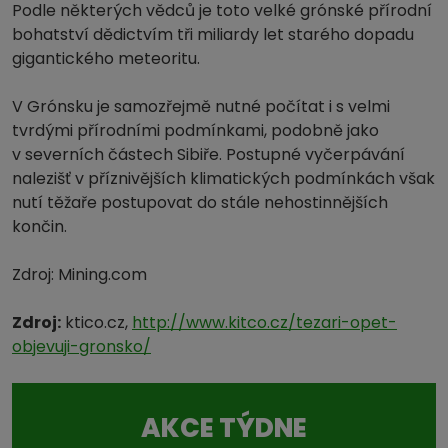
Podle některých vědců je toto velké grónské přírodní
bohatství dědictvím tři miliardy let starého dopadu
gigantického meteoritu.
V Grónsku je samozřejmě nutné počítat i s velmi
tvrdými přírodními podmínkami, podobně jako
v severních částech Sibiře. Postupné vyčerpávání
nalezišť v příznivějších klimatických podmínkách však
nutí těžaře postupovat do stále nehostinnějších
končin.
Zdroj: Mining.com
Zdroj:
ktico.cz,
http://www.kitco.cz/tezari-opet-
objevuji-gronsko/
AKCE TÝDNE