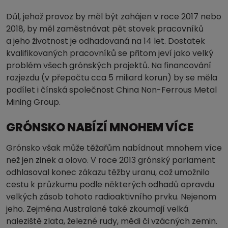
Důl, jehož provoz by měl být zahájen v roce 2017 nebo
2018, by měl zaměstnávat pět stovek pracovníků
a jeho životnost je odhadovaná na 14 let. Dostatek
kvalifikovaných pracovníků se přitom jeví jako velký
problém všech grónských projektů. Na financování
rozjezdu (v přepočtu cca 5 miliard korun) by se měla
podílet i čínská společnost China Non-Ferrous Metal
Mining Group.
GRÓNSKO NABÍZÍ MNOHEM VÍCE
Grónsko však může těžařům nabídnout mnohem více
než jen zinek a olovo. V roce 2013 grónský parlament
odhlasoval konec zákazu těžby uranu, což umožnilo
cestu k průzkumu podle některých odhadů opravdu
velkých zásob tohoto radioaktivního prvku. Nejenom
jeho. Zejména Australané také zkoumají velká
naleziště zlata, železné rudy, mědi či vzácných zemin.