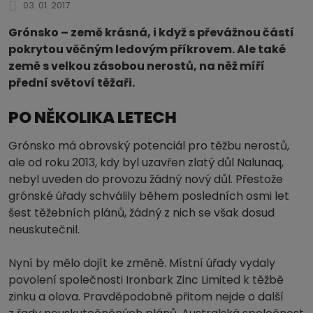
03. 01. 2017
Grónsko – země krásná, i když s převážnou částí
pokrytou věčným ledovým příkrovem. Ale také
země s velkou zásobou nerostů, na něž míří
přední světoví těžaři.
PO NĚKOLIKA LETECH
Grónsko má obrovský potenciál pro těžbu nerostů,
ale od roku 2013, kdy byl uzavřen zlatý důl Nalunaq,
nebyl uveden do provozu žádný nový důl. Přestože
grónské úřady schválily během posledních osmi let
šest těžebních plánů, žádný z nich se však dosud
neuskutečnil.
Nyní by mělo dojít ke změně. Místní úřady vydaly
povolení společnosti Ironbark Zinc Limited k těžbě
zinku a olova. Pravděpodobně přitom nejde o další