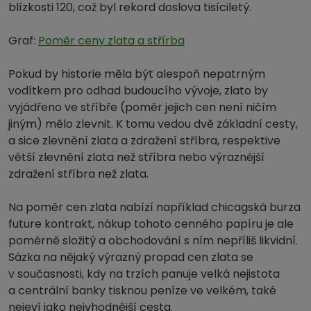
blízkosti 120, což byl rekord doslova tisíciletý.
Graf:
Poměr ceny zlata a střírba
Pokud by historie měla být alespoň nepatrným
vodítkem pro odhad budoucího vývoje, zlato by
vyjádřeno ve stříbře (poměr jejich cen není ničím
jiným) mělo zlevnit. K tomu vedou dvě základní cesty,
a sice zlevnění zlata a zdražení stříbra, respektive
větší zlevnění zlata než stříbra nebo výraznější
zdražení stříbra než zlata.
Na poměr cen zlata nabízí například chicagská burza
future kontrakt, nákup tohoto cenného papíru je ale
poměrně složitý a obchodování s ním nepříliš likvidní.
Sázka na nějaký výrazný propad cen zlata se
v současnosti, kdy na trzích panuje velká nejistota
a centrální banky tisknou peníze ve velkém, také
nejeví jako nejvhodnější cesta.