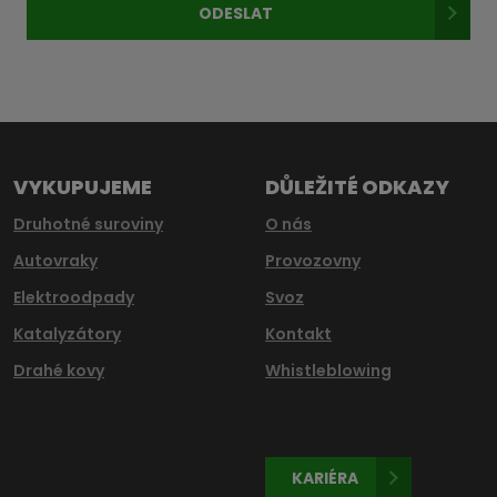
ODESLAT
údajů
.
Formulář
se
nepodařilo
odeslat.
VYKUPUJEME
DŮLEŽITÉ ODKAZY
Druhotné suroviny
O nás
Autovraky
Provozovny
Elektroodpady
Svoz
Katalyzátory
Kontakt
Drahé kovy
Whistleblowing
KARIÉRA