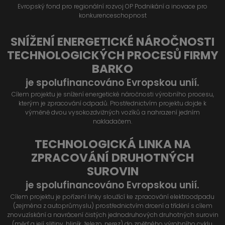
Evropský fond pro regionální rozvoj OP Podnikání a inovace pro
konkurenceschopnost
SNÍŽENÍ ENERGETICKÉ NÁROČNOSTI
TECHNOLOGICKÝCH PROCESŮ FIRMY
BARKO
je spolufinancováno Evropskou unií.
Cílem projektu je snížení energetické náročnosti výrobního procesu,
kterým je zpracování odpadů. Prostřednictvím projektu dojde k
výměně dvou vysokozdvižných vozíků a nahrazení jedním
nakladačem.
TECHNOLOGICKÁ LINKA NA
ZPRACOVÁNÍ DRUHOTNÝCH
SUROVIN
je spolufinancováno Evropskou unií.
Cílem projektu je pořízení linky sloužící ke zpracování elektroodpadu
(zejména z autoprůmyslu) prostřednictvím drcení a třídění s cílem
znovuzískání a navrácení čistých jednodruhových druhotných surovin
(měď a její slitiny, hliník, železo, nerez) do zpětného výrobního cyklu.