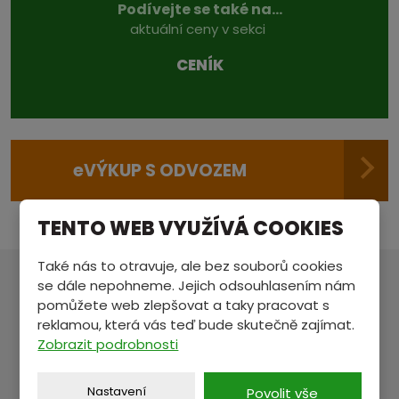
Podívejte se také na...
aktuální ceny v sekci
CENÍK
e
VÝKUP S ODVOZEM
TENTO WEB VYUŽÍVÁ COOKIES
Také nás to otravuje, ale bez souborů cookies
se dále nepohneme. Jejich odsouhlasením nám
MÁTE NĚCO NA SRDCI?
pomůžete web zlepšovat a taky pracovat s
reklamou, která vás teď bude skutečně zajímat.
Pošlete nám zprávu a my se vám ozveme.
Zobrazit podrobnosti
Nastavení
Povolit vše
Jméno a příjmení
*