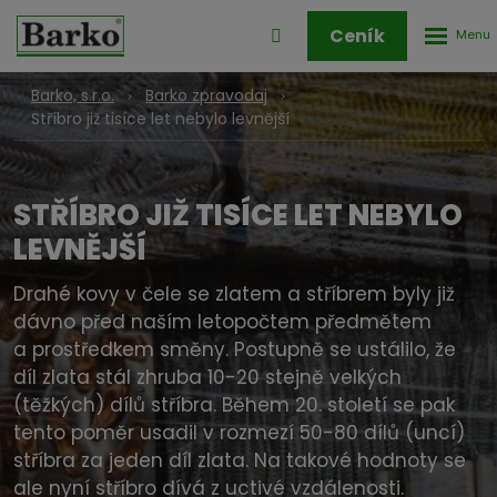
Rozbale
Přihlášení
Ceník
menu
do
klienstké
Barko, s.r.o.
Barko zpravodaj
zóny
Stříbro již tisíce let nebylo levnější
STŘÍBRO JIŽ TISÍCE LET NEBYLO
LEVNĚJŠÍ
Drahé kovy v čele se zlatem a stříbrem byly již
dávno před naším letopočtem předmětem
a prostředkem směny. Postupně se ustálilo, že
díl zlata stál zhruba 10-20 stejně velkých
(těžkých) dílů stříbra. Během 20. století se pak
tento poměr usadil v rozmezí 50-80 dílů (uncí)
stříbra za jeden díl zlata. Na takové hodnoty se
ale nyní stříbro dívá z uctivé vzdálenosti.