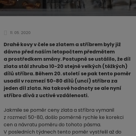
11. 05. 2020
Drahé kovy v čele se zlatem a stříbrem byly již
dávno před naším letopočtem předmětem
a prostředkem směny. Postupně se ustálilo, že díl
zlata stál zhruba 10-20 stejně velkých (těžkých)
dílů stříbra. Během 20. století se pak tento poměr
usadil v rozmezí 50-80 dílů (uncí) stříbra za
jeden díl zlata. Na takové hodnoty se ale nyní
stříbro dívá z uctivé vzdálenosti.
Jakmile se poměr ceny zlata a stříbra vymanil
z rozmezí 50-80, došlo poměrně rychle ke korekci
cen a návratu poměru do tohoto pásma.
V posledních týdnech tento poměr vystřelil až do