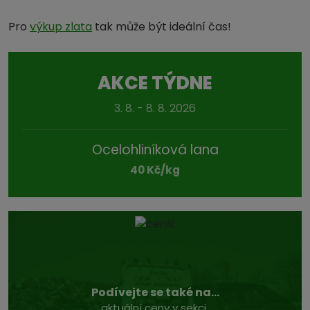
Pro
výkup zlata
tak může být ideální čas!
AKCE TÝDNE
3. 8. - 8. 8. 2026
Ocelohliníková lana
40 Kč/kg
Podívejte se také na...
aktuální ceny v sekci