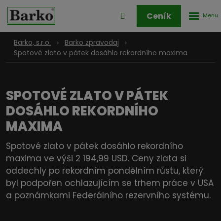
Rozbale
Přihlášení
Ceník
menu
do
klienstké
Barko, s.r.o.
Barko zpravodaj
zóny
Spotové zlato v pátek dosáhlo rekordního maxima
SPOTOVÉ ZLATO V PÁTEK
DOSÁHLO REKORDNÍHO
MAXIMA
Spotové zlato v pátek dosáhlo rekordního
maxima ve výši 2 194,99 USD. Ceny zlata si
oddechly po rekordním pondělním růstu, který
byl podpořen ochlazujícím se trhem práce v USA
a poznámkami Federálního rezervního systému.