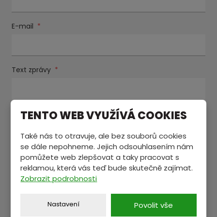
E-mail
*
Text zprávy
*
TENTO WEB VYUŽÍVÁ COOKIES
Také nás to otravuje, ale bez souborů cookies
se dále nepohneme. Jejich odsouhlasením nám
pomůžete web zlepšovat a taky pracovat s
reklamou, která vás teď bude skutečně zajímat.
Souhlasím se zpracováním
osobních údajů
.
Souhlasím
Zobrazit podrobnosti
se
Položky označené hvězdičkou (
*
) jsou povinné.
zpracováním
osobních
Nastavení
Povolit vše
ODESLAT
údajů
.