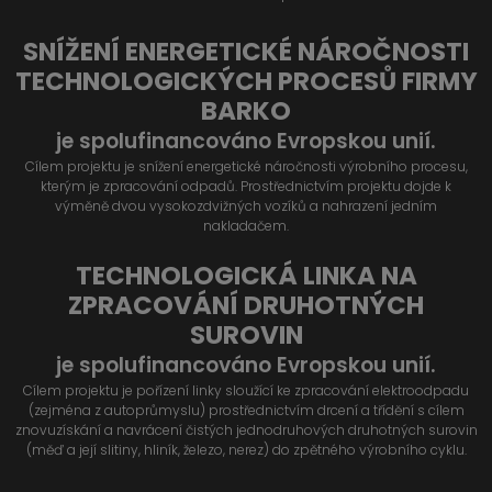
SNÍŽENÍ ENERGETICKÉ NÁROČNOSTI
TECHNOLOGICKÝCH PROCESŮ FIRMY
BARKO
je spolufinancováno Evropskou unií.
Cílem projektu je snížení energetické náročnosti výrobního procesu,
kterým je zpracování odpadů. Prostřednictvím projektu dojde k
výměně dvou vysokozdvižných vozíků a nahrazení jedním
nakladačem.
TECHNOLOGICKÁ LINKA NA
ZPRACOVÁNÍ DRUHOTNÝCH
SUROVIN
je spolufinancováno Evropskou unií.
Cílem projektu je pořízení linky sloužící ke zpracování elektroodpadu
(zejména z autoprůmyslu) prostřednictvím drcení a třídění s cílem
znovuzískání a navrácení čistých jednodruhových druhotných surovin
(měď a její slitiny, hliník, železo, nerez) do zpětného výrobního cyklu.