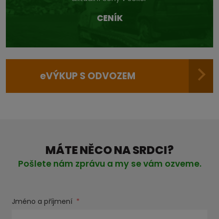
CENÍK
e
VÝKUP S ODVOZEM
MÁTE NĚCO NA SRDCI?
Pošlete nám zprávu a my se vám ozveme.
Jméno a příjmení
*