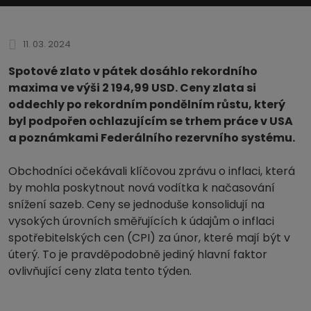
11. 03. 2024
Spotové zlato v pátek dosáhlo rekordního
maxima ve výši 2 194,99 USD. Ceny zlata si
oddechly po rekordním pondělním růstu, který
byl podpořen ochlazujícím se trhem práce v USA
a poznámkami Federálního rezervního systému.
Obchodníci očekávali klíčovou zprávu o inflaci, která
by mohla poskytnout nová vodítka k načasování
snížení sazeb. Ceny se jednoduše konsolidují na
vysokých úrovních směřujících k údajům o inflaci
spotřebitelských cen (CPI) za únor, které mají být v
úterý. To je pravděpodobně jediný hlavní faktor
ovlivňující ceny zlata tento týden.