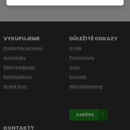
Formulář
se
nepodařilo
odeslat.
VYKUPUJEME
DŮLEŽITÉ ODKAZY
Druhotné suroviny
O nás
Autovraky
Provozovny
Elektroodpady
Svoz
Katalyzátory
Kontakt
Drahé kovy
Whistleblowing
KARIÉRA
KONTAKTY