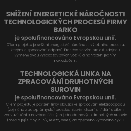
SNÍŽENÍ ENERGETICKÉ NÁROČNOSTI
TECHNOLOGICKÝCH PROCESŮ FIRMY
BARKO
je spolufinancováno Evropskou unií.
Cílem projektu je snížení energetické náročnosti výrobního procesu,
kterým je zpracování odpadů. Prostřednictvím projektu dojde k
výměně dvou vysokozdvižných vozíků a nahrazení jedním
nakladačem.
TECHNOLOGICKÁ LINKA NA
ZPRACOVÁNÍ DRUHOTNÝCH
SUROVIN
je spolufinancováno Evropskou unií.
Cílem projektu je pořízení linky sloužící ke zpracování elektroodpadu
(zejména z autoprůmyslu) prostřednictvím drcení a třídění s cílem
znovuzískání a navrácení čistých jednodruhových druhotných surovin
(měď a její slitiny, hliník, železo, nerez) do zpětného výrobního cyklu.