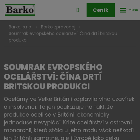
Rozbale
Přihlášení
Ceník
menu
do
klienstké
Barko, s.r.o.
Barko zpravodaj
zóny
Soumrak evropského ocelářství: Čína drtí britskou
produkci
SOUMRAK EVROPSKÉHO
OCELÁŘSTVÍ: ČÍNA DRTÍ
BRITSKOU PRODUKCI
Ocelárny ve Velké Británii zaplavila vlna uzavírek
a insolvencí. To jen poukazuje na fakt, že
produkce oceli se v Británii ekonomicky
jednoduše nevyplácí. Krize ocelářství v ostrovní
monarchii, která stála u jeho zrodu však neškodí
jen Británií samotné, ale i Evropě jako celku.