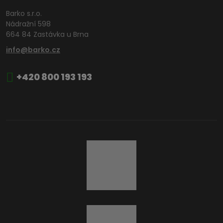
Barko s.r.o.
Nádražní 598
664 84 Zastávka u Brna
info@barko.cz
+420 800 193 193