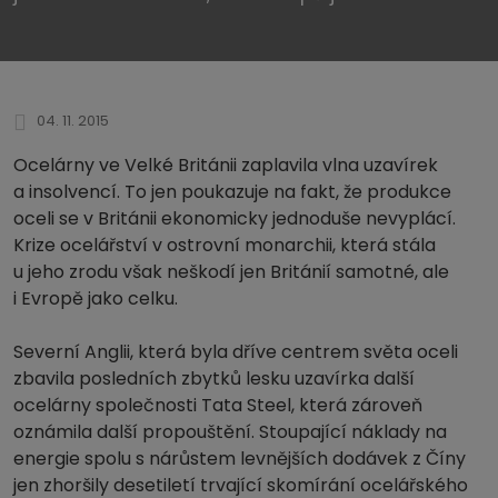
04. 11. 2015
Ocelárny ve Velké Británii zaplavila vlna uzavírek
a insolvencí. To jen poukazuje na fakt, že produkce
oceli se v Británii ekonomicky jednoduše nevyplácí.
Krize ocelářství v ostrovní monarchii, která stála
u jeho zrodu však neškodí jen Británií samotné, ale
i Evropě jako celku.
Severní Anglii, která byla dříve centrem světa oceli
zbavila posledních zbytků lesku uzavírka další
ocelárny společnosti Tata Steel, která zároveň
oznámila další propouštění. Stoupající náklady na
energie spolu s nárůstem levnějších dodávek z Číny
jen zhoršily desetiletí trvající skomírání ocelářského