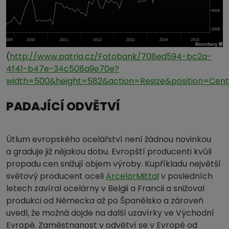
(
http://www.patria.cz/Fotobank/708ed594-bc2a-
4f41-b47e-34c508a9e70e?
width=500&height=582&action=Resize&position=Cent
PADAJÍCÍ ODVĚTVÍ
Útlum evropského ocelářství není žádnou novinkou
a graduje již nějakou dobu. Evropští producenti kvůli
propadu cen snižují objem výroby. Kupříkladu největší
světový producent oceli
ArcelorMittal
v posledních
letech zavíral ocelárny v Belgii a Francii a snižoval
produkci od Německa až po Španělsko a zároveň
uvedl, že možná dojde na další uzavírky ve Východní
Evropě. Zaměstnanost v odvětví se v Evropě od