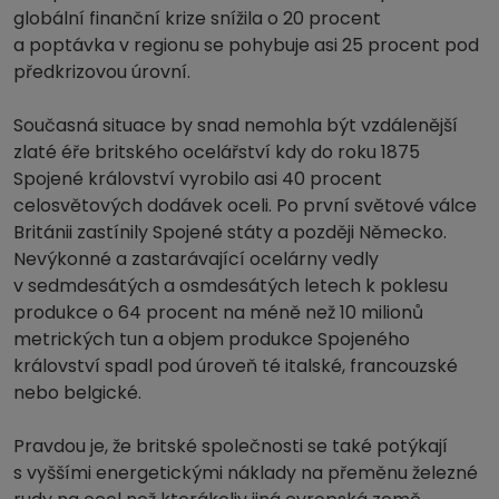
globální finanční krize snížila o 20 procent
a poptávka v regionu se pohybuje asi 25 procent pod
předkrizovou úrovní.
Současná situace by snad nemohla být vzdálenější
zlaté éře britského ocelářství kdy do roku 1875
Spojené království vyrobilo asi 40 procent
celosvětových dodávek oceli. Po první světové válce
Británii zastínily Spojené státy a později Německo.
Nevýkonné a zastarávající ocelárny vedly
v sedmdesátých a osmdesátých letech k poklesu
produkce o 64 procent na méně než 10 milionů
metrických tun a objem produkce Spojeného
království spadl pod úroveň té italské, francouzské
nebo belgické.
Pravdou je, že britské společnosti se také potýkají
s vyššími energetickými náklady na přeměnu železné