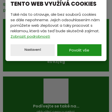
TENTO WEB VYUŽÍVÁ COOKIES
evropskeho-ocelarstvi-cina-drti-britskou-
produkci.html
Také nás to otravuje, ale bez souborů cookies
se dále nepohneme. Jejich odsouhlasením nám
pomůžete web zlepšovat a taky pracovat s
AKCE TÝDNE
reklamou, která vás teď bude skutečně zajímat.
Zobrazit podrobnosti
3. 8. - 8. 8. 2026
Nastavení
Povolit vše
Ocelohliníková lana
40 Kč/kg
Podívejte se také na...
aktuální ceny v sekci