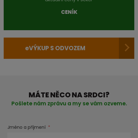
CENÍK
e
VÝKUP S ODVOZEM
MÁTE NĚCO NA SRDCI?
Pošlete nám zprávu a my se vám ozveme.
Jméno a příjmení
*