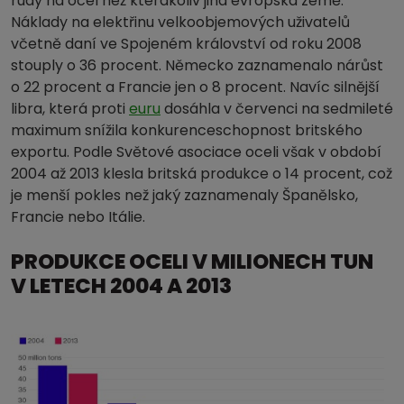
rudy na ocel než kterákoliv jiná evropská země.
Náklady na elektřinu velkoobjemových uživatelů
včetně daní ve Spojeném království od roku 2008
stouply o 36 procent. Německo zaznamenalo nárůst
o 22 procent a Francie jen o 8 procent. Navíc silnější
libra, která proti
euru
dosáhla v červenci na sedmileté
maximum snížila konkurenceschopnost britského
exportu. Podle Světové asociace oceli však v období
2004 až 2013 klesla britská produkce o 14 procent, což
je menší pokles než jaký zaznamenaly Španělsko,
Francie nebo Itálie.
PRODUKCE OCELI V MILIONECH TUN
V LETECH 2004 A 2013