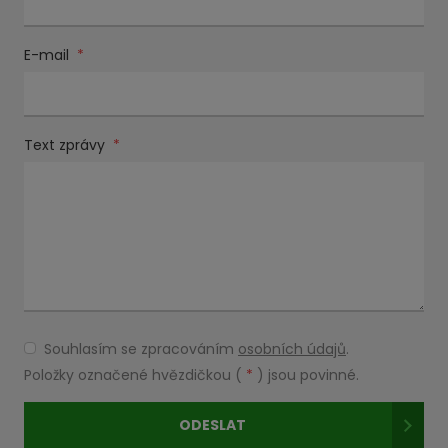
E-mail
*
Text zprávy
*
Souhlasím se zpracováním
osobních údajů
.
Souhlasím
se
Položky označené hvězdičkou (
*
) jsou povinné.
zpracováním
osobních
ODESLAT
údajů
.