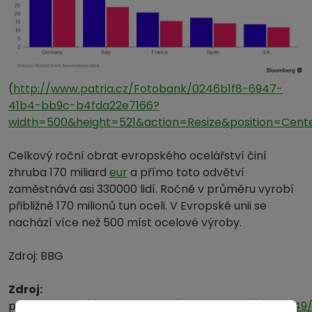
(
http://www.patria.cz/Fotobank/0246b1f8-6947-
41b4-bb9c-b4fda22e7166?
width=500&height=521&action=Resize&position=Cent
Celkový roční obrat evropského ocelářství činí
zhruba 170 miliard
eur
a přímo toto odvětví
zaměstnává asi 330000 lidí. Ročně v průměru vyrobí
přibližně 170 milionů tun oceli. V Evropské unii se
nachází více než 500 míst ocelové výroby.
Zdroj: BBG
Zdroj:
patria.cz,
http://www.patria.cz/zpravodajstvi/304464