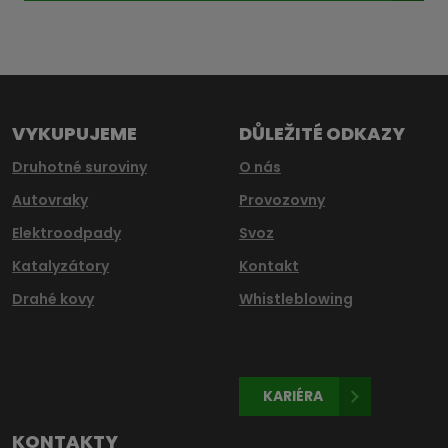
Formulář
se
nepodařilo
odeslat.
VYKUPUJEME
DŮLEŽITÉ ODKAZY
Druhotné suroviny
O nás
Autovraky
Provozovny
Elektroodpady
Svoz
Katalyzátory
Kontakt
Drahé kovy
Whistleblowing
KARIÉRA
KONTAKTY