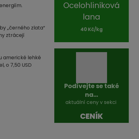
Ocelohliníková
energiím.
lana
oby „černého zlata“
40 Kč/kg
ny ztrácejí
u americké lehké
l, o 7,50 USD
Podívejte se také
na...
aktuální ceny v sekci
CENÍK