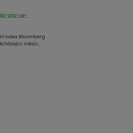
dlo-pta-se-
tní index Bloomberg
cházející měsíc ,