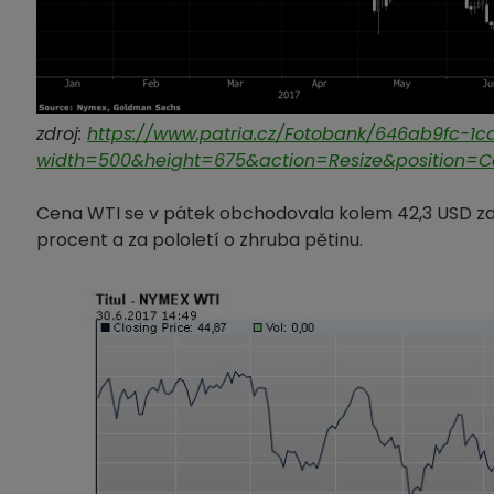
zdroj:
https://www.patria.cz/Fotobank/646ab9fc-
width=500&height=675&action=Resize&position=C
Cena WTI se v pátek obchodovala kolem 42,3 USD za bar
procent a za pololetí o zhruba pětinu.