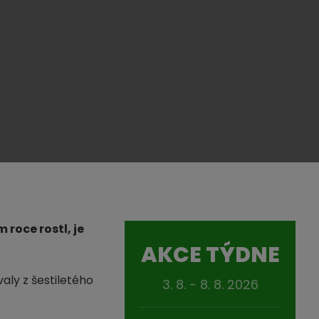
roce rostl, je
AKCE TÝDNE
aly z šestiletého
3. 8. - 8. 8. 2026