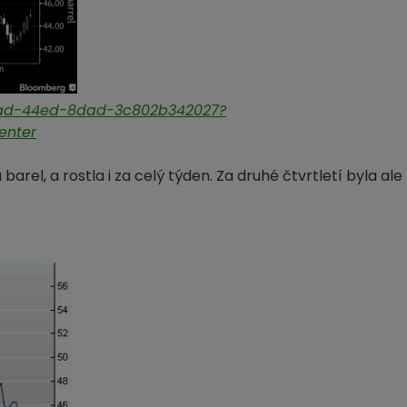
1cad-44ed-8dad-3c802b342027?
enter
el, a rostla i za celý týden. Za druhé čtvrtletí byla ale 