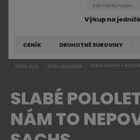
Vyhledávání
Výkup na jednič
CENÍK
DRUHOTNÉ SUROVINY
Slabé pololetí v komo
Barko, s.r.o.
Barko zpravodaj
SLABÉ POLOLE
NÁM TO NEPOV
SACHS