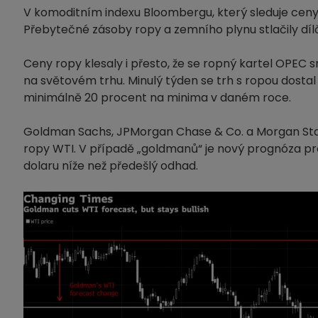
V komoditním indexu Bloombergu, který sleduje ceny 
Přebytečné zásoby ropy a zemního plynu stlačily dílč
Ceny ropy klesaly i přesto, že se ropný kartel OPEC
na světovém trhu. Minulý týden se trh s ropou dostal
minimálně 20 procent na minima v daném roce.
Goldman Sachs, JPMorgan Chase & Co. a Morgan Stan
ropy WTI. V případě „goldmanů“ je nový prognóza pro
dolaru níže než předešlý odhad.