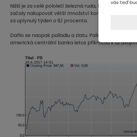
vás teď bu
Nižší je za celé pololetí železná ruda, byť ta vstoup
začaly nakupovat větší množství komodity, aby doplni
za uplynulý týden o 9,1 procenta.
Dařilo se naopak palladiu a zlatu. Palladium (viz graf
americká centrální banka letos přikročila k už dvojí