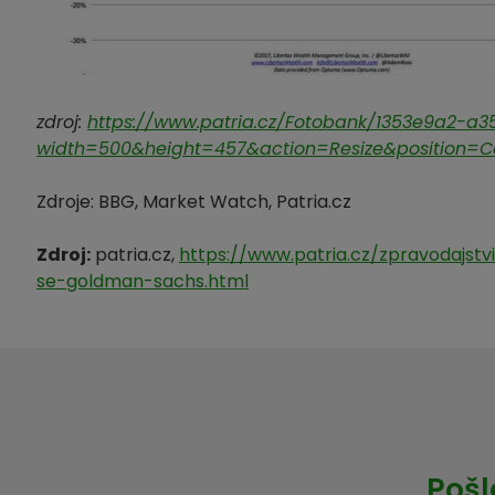
zdroj:
https://www.patria.cz/Fotobank/1353e9a2-a
width=500&height=457&action=Resize&position=C
Zdroje: BBG, Market Watch, Patria.cz
Zdroj:
patria.cz,
https://www.patria.cz/zpravodajs
se-goldman-sachs.html
Pošl