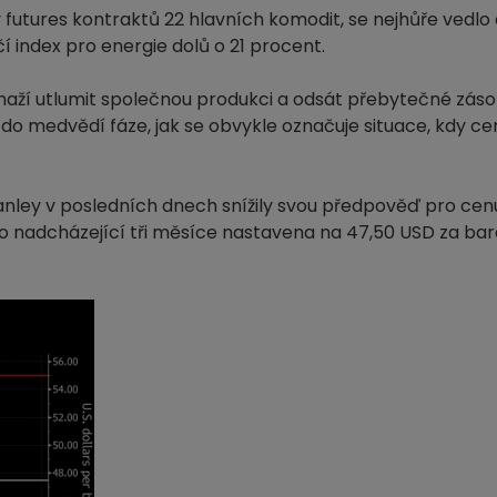
futures kontraktů 22 hlavních komodit, se nejhůře vedlo 
í index pro energie dolů o 21 procent.
 snaží utlumit společnou produkci a odsát přebytečné zás
 do medvědí fáze, jak se obvykle označuje situace, kdy ce
ley v posledních dnech snížily svou předpověď pro cen
 nadcházející tři měsíce nastavena na 47,50 USD za bare