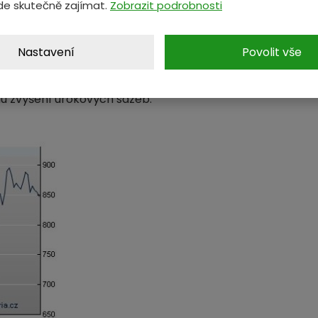
de skutečně zajímat.
Zobrazit podrobnosti
ila po třech měsících v medvědím trhu znovu do býčí fáze.
ly zásoby. Zářijový kontrakt na komoditní burze v Ta-lie
Nastavení
Povolit vše
 níže) v prvním pololetí stouplo o zhruba 28 procent a zlat
mu zvýšení úrokových sazeb.