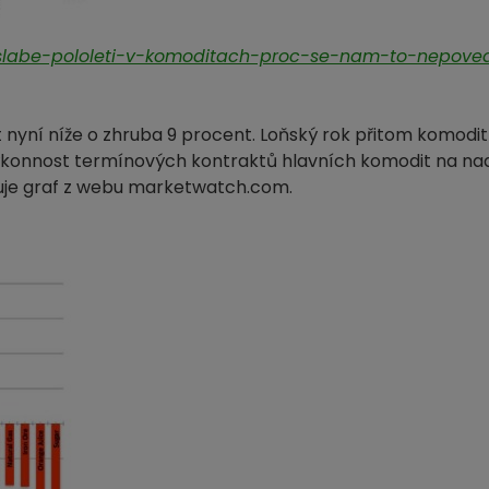
3/slabe-pololeti-v-komoditach-proc-se-nam-to-nepove
 nyní níže o zhruba 9 procent. Loňský rok přitom komodi
Výkonnost termínových kontraktů hlavních komodit na nad
zuje graf z webu marketwatch.com.