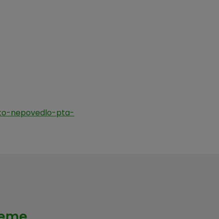
-to-nepovedlo-pta-
veme.