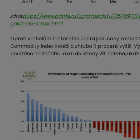
zdroj:
https://www.patria.cz/zpravodajstvi/357097
goldman-sachs.html
Oproti vrcholům z letošního února jsou ceny komodit
Commodity Index končil o zhruba 11 procent vyšší. 
počítáno od začátku roku do středy 28. června, uka