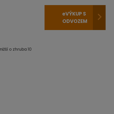
e
VÝKUP S
ODVOZEM
nižší o zhruba 10