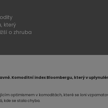
odity
 který
ižší o zhruba
lavně. Komoditní index Bloombergu, který v uplynulém 
ujícím optimismem v komoditách, které se loni vzpamatov
 kde se stala chyba.