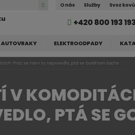
Hledat
O nás
Služby
Svoz kov
ku
+420 800 193 19
AUTOVRAKY
ELEKTROODPADY
KAT
ditách. Proč se nám to nepovedlo, ptá se Goldman Sachs
TÍ V KOMODITÁC
EDLO, PTÁ SE 