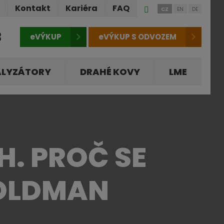
Přihlášení
ů
Kontakt
Kariéra
FAQ
CZ
EN
DE
do
klienstké
3
eVÝKUP
eVÝKUP S ODVOZEM
zóny
ALYZÁTORY
DRAHÉ KOVY
LME
H. PROČ SE
GOLDMAN