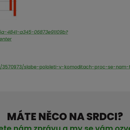
35a-4841-a345-06873e91109b?
enter
tvi/3570973/slabe-pololeti-v-komoditach-proc-se-nam
MÁTE NĚCO NA SRDCI?
ete nám zprávu a my se vám oz