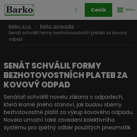
Rozbale
Přihlášení
Ceník
menu
do
klienstké
Barko, s.r.o.
Barko zpravodaj
zóny
Senát schválil formy bezhotovostních plateb za kovový
odpad
SENÁT SCHVÁLIL FORMY
BEZHOTOVOSTNÍCH PLATEB ZA
KOVOVÝ ODPAD
Senátoři schválili novelu zákona o odpadech,
která kromě jiného stanoví, jak budou sběrny
bezhotovostně platit za výkup kovového odpadu.
Novela umožní také zavedení kolektivního
systému pro zpětný odběr použitých pneumatik.