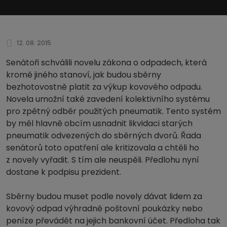
12. 08. 2015
Senátoři schválili novelu zákona o odpadech, která
kromě jiného stanoví, jak budou sběrny
bezhotovostně platit za výkup kovového odpadu.
Novela umožní také zavedení kolektivního systému
pro zpětný odběr použitých pneumatik. Tento systém
by měl hlavně obcím usnadnit likvidaci starých
pneumatik odvezených do sběrných dvorů. Řada
senátorů toto opatření ale kritizovala a chtěli ho
z novely vyřadit. S tím ale neuspěli. Předlohu nyní
dostane k podpisu prezident.
Sběrny budou muset podle novely dávat lidem za
kovový odpad výhradně poštovní poukázky nebo
peníze převádět na jejich bankovní účet. Předloha tak