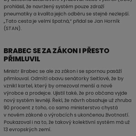
prohlásil, že navržený systém pouze zdraží
pneumatiky a kvalita jejich odběru se stejně nezlepší.
„Tato cesta je velmi špatná,“ přidal se Jan Horník
(STAN).
BRABEC SE ZA ZÁKON I PŘESTO
PŘIMLUVIL
Ministr Brabec se ale za zákon i se spornou pasáží
přimlouval. Odmítl obavu senátorky Seitlové, že by
vznikl kartel, který by omezoval menší a nové
výrobce a prodejce. Ujistil také, že pro občana vyjde
nový systém levněji. Řekl, že návrh obsahuje už zhruba
90 procent z toho, co samo ministerstvo chystá
v novém zákoně o výrobcích s ukončenou životností.
Poukazoval i na to, že takový kolektivní systém má už
13 evropských zemí.