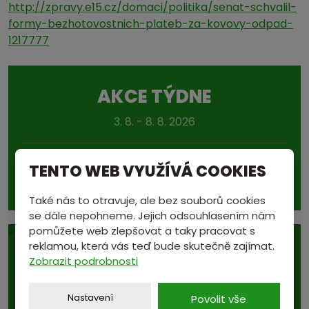
http://zpravy.e15.cz/domaci/politika/senat-schvalil-
formy-bezhotovostnich-plateb-za-kovovy-odpad-
1217777
AKCE TÝDNE
3. 8. - 8. 8. 2026
Ocelohliníková lana
TENTO WEB VYUŽÍVÁ COOKIES
40 Kč/kg
Také nás to otravuje, ale bez souborů cookies
se dále nepohneme. Jejich odsouhlasením nám
pomůžete web zlepšovat a taky pracovat s
reklamou, která vás teď bude skutečně zajímat.
Zobrazit podrobnosti
Nastavení
Povolit vše
Podívejte se také na...