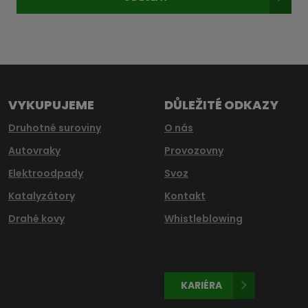
Formulář
se
nepodařilo
odeslat.
VYKUPUJEME
DŮLEŽITÉ ODKAZY
Druhotné suroviny
O nás
Autovraky
Provozovny
Elektroodpady
Svoz
Katalyzátory
Kontakt
Drahé kovy
Whistleblowing
KARIÉRA