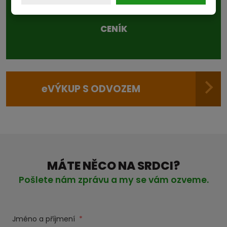
aktuální ceny v sekci
CENÍK
e
VÝKUP S ODVOZEM
MÁTE NĚCO NA SRDCI?
Pošlete nám zprávu a my se vám ozveme.
Jméno a příjmení
*