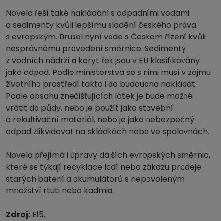
Novela řeší také nakládání s odpadními vodami
a sedimenty kvůli lepšímu sladění českého práva
s evropským. Brusel nyní vede s Českem řízení kvůli
nesprávnému provedení směrnice. Sedimenty
z vodních nádrží a koryt řek jsou v EU klasifikovány
jako odpad. Podle ministerstva se s nimi musí v zájmu
životního prostředí takto i do budoucna nakládat.
Podle obsahu znečišťujících látek je bude možné
vrátit do půdy, nebo je použít jako stavební
a rekultivační materiál, nebo je jako nebezpečný
odpad zlikvidovat na skládkách nebo ve spalovnách.
Novela přejímá i úpravy dalších evropských směrnic,
které se týkají recyklace lodí nebo zákazu prodeje
starých baterií a akumulátorů s nepovoleným
množství rtuti nebo kadmia.
Zdroj:
E15,