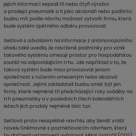
jejích informací sepsali tři nebo čtyři výrobci
a prodejci pneumatik a ti jako akcionáři nebo podílníci
budou mít podle návrhu možnost vytvořit firmu, která
bude systém zpětného odběru provozovat.
Seitlová s odvoláním na informace z antimonopolního
úřadu také uvedla, že navržené podmínky pro vznik
takového systému omezují prostor pro hospodářskou
soutěž na odpovídajícím trhu. Jde například o to, že
takový systém bude moci provozovat jenom
společnost s ručením omezeným nebo akciová
společnost. Jejími zakladateli budou smět být jen
firmy, které nejméně tři předcházející roky uváděly na
trh pneumatiky a v posledních třech kalendářních
letech jich prodaly nejméně tisíc tun.
Seitlová proto neúspěšně navrhla, aby Senát vrátil
novelu Sněmovně s pozměňovacím návrhem, který
by dotčená ustanovení vyřazoval. Miloš Vystrčil (ODS)