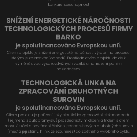
konkurenceschopnost
SNÍŽENÍ ENERGETICKÉ NÁROČNOSTI
TECHNOLOGICKÝCH PROCESŮ FIRMY
BARKO
je spolufinancováno Evropskou unií.
Cílem projektu je snížení energetické náročnosti výrobního procesu,
kterým je zpracování odpadů. Prostřednictvím projektu dojde k
výměně dvou vysokozdvižných vozíků a nahrazení jedním
nakladačem.
TECHNOLOGICKÁ LINKA NA
ZPRACOVÁNÍ DRUHOTNÝCH
SUROVIN
je spolufinancováno Evropskou unií.
Cílem projektu je pořízení linky sloužící ke zpracování elektroodpadu
(zejména z autoprůmyslu) prostřednictvím drcení a třídění s cílem
znovuzískání a navrácení čistých jednodruhových druhotných surovin
(měď a její slitiny, hliník, železo, nerez) do zpětného výrobního cyklu.