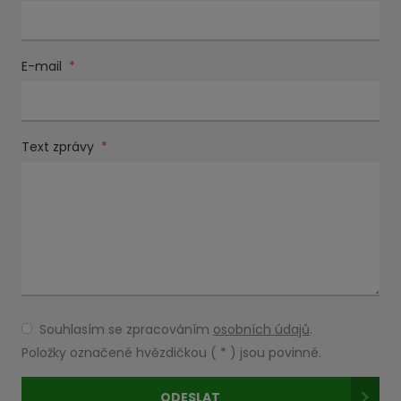
E-mail
*
Text zprávy
*
Souhlasím se zpracováním
osobních údajů
.
Souhlasím
se
Položky označené hvězdičkou (
*
) jsou povinné.
zpracováním
osobních
ODESLAT
údajů
.