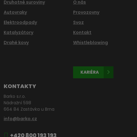
Druhotné suroviny
O nás
Autovraky
Provozovny
Elektroodpady
Svoz
Katalyzátory
Kontakt
Drahé kovy
Whistleblowing
KARIÉRA
KONTAKTY
Barko s.r.o.
Nádražní 598
664 84 Zastávka u Brna
info@barko.cz
+420 800 193 193