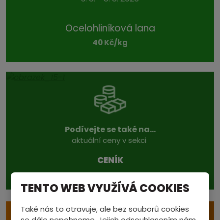
Ocelohliníková lana
40 Kč/kg
Podívejte se také na...
aktuální ceny v sekci
CENÍK
TENTO WEB VYUŽÍVÁ COOKIES
Také nás to otravuje, ale bez souborů cookies
e
VÝKUP S ODVOZEM
se dále nepohneme. Jejich odsouhlasením nám