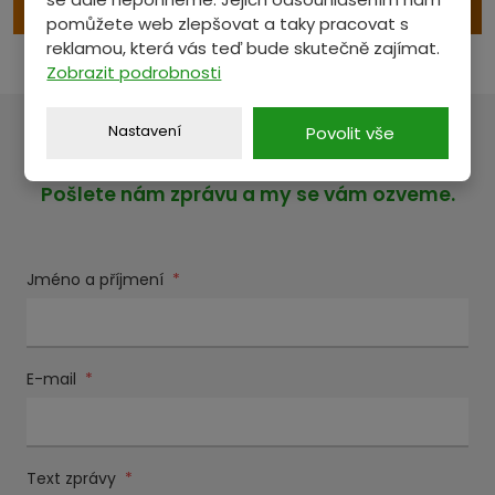
pomůžete web zlepšovat a taky pracovat s
reklamou, která vás teď bude skutečně zajímat.
Zobrazit podrobnosti
Nastavení
Povolit vše
MÁTE NĚCO NA SRDCI?
Pošlete nám zprávu a my se vám ozveme.
Jméno a příjmení
*
E-mail
*
Text zprávy
*