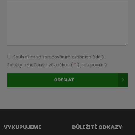
Souhlasím se zpracováním
osobních údajů
.
Souhlasím
se
Položky označené hvězdičkou (
*
) jsou povinné.
zpracováním
osobních
ODESLAT
údajů
.
Formulář
se
nepodařilo
odeslat.
VYKUPUJEME
DŮLEŽITÉ ODKAZY