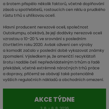
a šrotem přispělo několik faktorů, včetně doplňování
zásob u spotřebitelů, rostoucích cen niklu a prudkého
růstu trhů s uhlíkovou ocelí.
Hlavní producent nerezové oceli, společnost
Outokumpu, očekává, že její dodávky nerezové oceli
vzrostou o 10–20 % ve srovnání s posledním
čtvrtletím roku 2020. Avšak oživení cen výroby
a komodit začalo v poslední době vykazovat známky
zpomalení. Výsledkem je, že američtí recyklátoři
šrotu i nadále čelí nepředvídatelným trhům a řadě
překážek, včetně extrémně náročných trhů práce
a dopravy, přičemž se obávají také potenciálně
vyšších regulačních nákladů a obchodních omezení.
AKCE TÝDNE
3. 8. - 8. 8. 2026