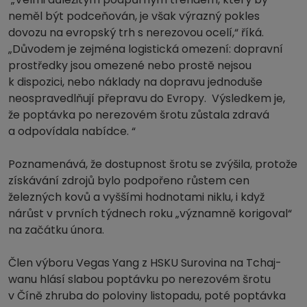
neměl být podceňován, je však výrazný pokles
dovozu na evropský trh s nerezovou ocelí,“ říká.
„Důvodem je zejména logistická omezení: dopravní
prostředky jsou omezené nebo prostě nejsou
k dispozici, nebo náklady na dopravu jednoduše
neospravedlňují přepravu do Evropy. Výsledkem je,
že poptávka po nerezovém šrotu zůstala zdravá
a odpovídala nabídce. “
Poznamenává, že dostupnost šrotu se zvýšila, protože
získávání zdrojů bylo podpořeno růstem cen
železných kovů a vyššími hodnotami niklu, i když
nárůst v prvních týdnech roku „významně korigoval“
na začátku února.
Člen výboru Vegas Yang z HSKU Surovina na Tchaj-
wanu hlásí slabou poptávku po nerezovém šrotu
v Číně zhruba do poloviny listopadu, poté poptávka