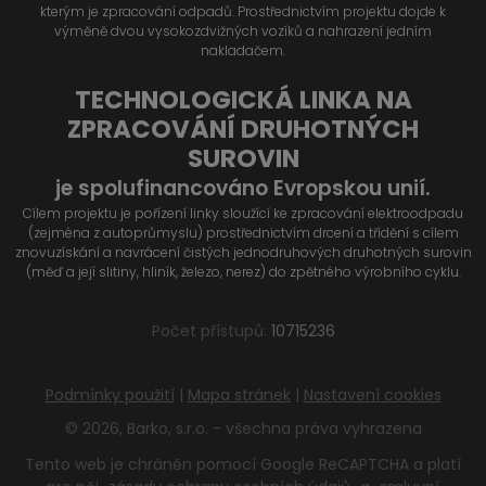
kterým je zpracování odpadů. Prostřednictvím projektu dojde k
výměně dvou vysokozdvižných vozíků a nahrazení jedním
nakladačem.
TECHNOLOGICKÁ LINKA NA
ZPRACOVÁNÍ DRUHOTNÝCH
SUROVIN
je spolufinancováno Evropskou unií.
Cílem projektu je pořízení linky sloužící ke zpracování elektroodpadu
(zejména z autoprůmyslu) prostřednictvím drcení a třídění s cílem
znovuzískání a navrácení čistých jednodruhových druhotných surovin
(měď a její slitiny, hliník, železo, nerez) do zpětného výrobního cyklu.
Počet přístupů:
10715236
Podmínky použití
|
Mapa stránek
|
Nastavení cookies
© 2026, Barko, s.r.o. - všechna práva vyhrazena
Tento web je chráněn pomocí Google ReCAPTCHA a platí