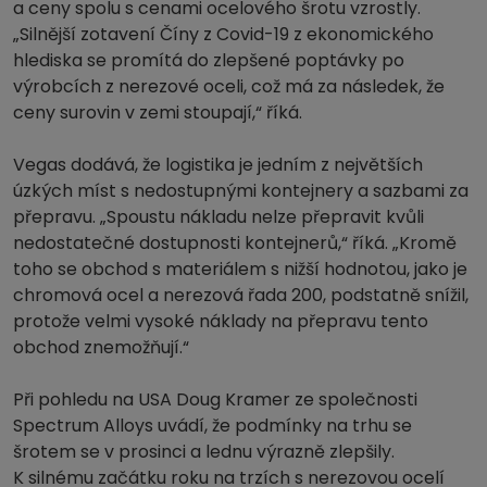
a ceny spolu s cenami ocelového šrotu vzrostly.
„Silnější zotavení Číny z Covid-19 z ekonomického
hlediska se promítá do zlepšené poptávky po
výrobcích z nerezové oceli, což má za následek, že
ceny surovin v zemi stoupají,“ říká.
Vegas dodává, že logistika je jedním z největších
úzkých míst s nedostupnými kontejnery a sazbami za
přepravu. „Spoustu nákladu nelze přepravit kvůli
nedostatečné dostupnosti kontejnerů,“ říká. „Kromě
toho se obchod s materiálem s nižší hodnotou, jako je
chromová ocel a nerezová řada 200, podstatně snížil,
protože velmi vysoké náklady na přepravu tento
obchod znemožňují.“
Při pohledu na USA Doug Kramer ze společnosti
Spectrum Alloys uvádí, že podmínky na trhu se
šrotem se v prosinci a lednu výrazně zlepšily.
K silnému začátku roku na trzích s nerezovou ocelí