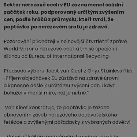
Sektor nerezové oceli v EU zaznamenal solidní
začátek roku, podporovaný určitým zvýšením
cen, podle hráčů z průmyslu, kteří tvrdí, že
poptávka po nerezovém šrotu je zdravá.
Pozorování přicházejí v nejnovější čtvrtletní zprávě
World Mirror o nerezové oceli a trh se speciální
slitinou od Bureau of International Recycling.
Předseda výboru Joost van Kleef z Onyx Stainless říká:
„Příjem objednávek EU zůstává na zdravé úrovni
a konečně došlo k určitému zvýšení cen, i když
bohužel v menší míře, než je nutné.“
Van Kleef konstatuje, že poptávka je tažena
obnovením zásob nerezového dodavatelského
řetězce a zvýšenými požadavky z vybraných odvětví.
„Velmi důležitým podpůrným trendem, který by