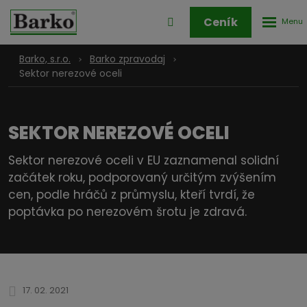
Rozbale
Přihlášení
Ceník
menu
do
klienstké
Barko, s.r.o.
Barko zpravodaj
zóny
Sektor nerezové oceli
SEKTOR NEREZOVÉ OCELI
Sektor nerezové oceli v EU zaznamenal solidní
začátek roku, podporovaný určitým zvýšením
cen, podle hráčů z průmyslu, kteří tvrdí, že
poptávka po nerezovém šrotu je zdravá.
17. 02. 2021