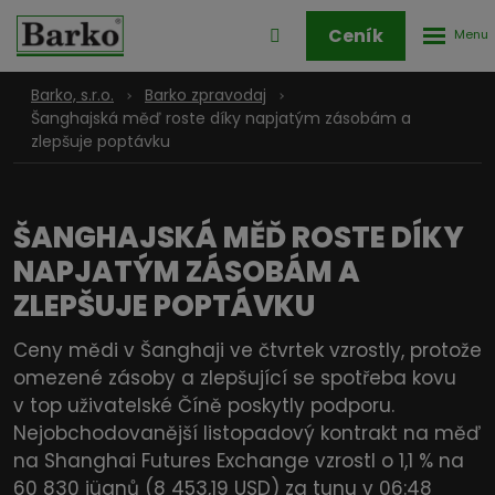
Rozbale
Přihlášení
Ceník
menu
do
klienstké
Barko, s.r.o.
Barko zpravodaj
zóny
Šanghajská měď roste díky napjatým zásobám a
zlepšuje poptávku
ŠANGHAJSKÁ MĚĎ ROSTE DÍKY
NAPJATÝM ZÁSOBÁM A
ZLEPŠUJE POPTÁVKU
Ceny mědi v Šanghaji ve čtvrtek vzrostly, protože
omezené zásoby a zlepšující se spotřeba kovu
v top uživatelské Číně poskytly podporu.
Nejobchodovanější listopadový kontrakt na měď
na Shanghai Futures Exchange vzrostl o 1,1 % na
60 830 jüanů (8 453,19 USD) za tunu v 06:48