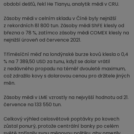
období dešťů, řekl He Tianyu, analytik mědi v CRU.
Zásoby mědi v celním skladu v Číně byly nejnižší
z rekordních 81 800 tun. Zásoby mědi ShFE klesly od
března o 78 %, zatímco zásoby mědi COMEX klesly na
nejnižší úroveň od července 2021.
Tříměsíční měď na londýnské burze kovů klesla o 0,4
% na 7 389,50 USD za tunu, když se dolar vrátil
z nedávného propadu na téměř dvouleté maximum,
což zdražilo kovy s dolarovou cenou pro držitele jiných
měn.
Zásoby mědi v LME vzrostly na nejvyšší hodnotu od 21.
července na 133 550 tun.
Celkový výhled celosvětové poptávky po kovech
zůstal ponurý, protože centrální banky po celém
světě zpřísnily svou měnovou politiku, aby omezily