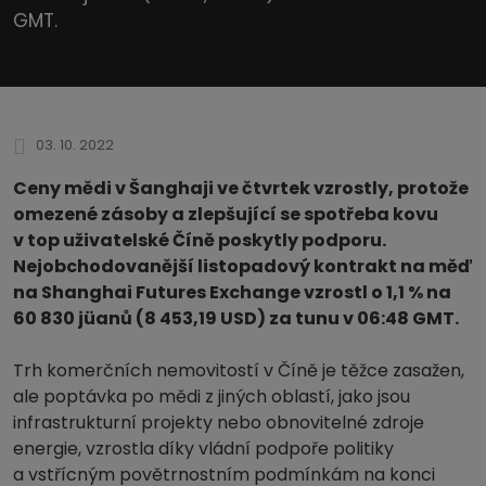
GMT.
03. 10. 2022
Ceny mědi v Šanghaji ve čtvrtek vzrostly, protože
omezené zásoby a zlepšující se spotřeba kovu
v top uživatelské Číně poskytly podporu.
Nejobchodovanější listopadový kontrakt na měď
na Shanghai Futures Exchange vzrostl o 1,1 % na
60 830 jüanů (8 453,19 USD) za tunu v 06:48 GMT.
Trh komerčních nemovitostí v Číně je těžce zasažen,
ale poptávka po mědi z jiných oblastí, jako jsou
infrastrukturní projekty nebo obnovitelné zdroje
energie, vzrostla díky vládní podpoře politiky
a vstřícným povětrnostním podmínkám na konci