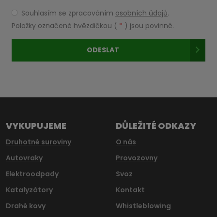
Souhlasím se zpracováním
osobních údajů
.
Souhlasím
se
Položky označené hvězdičkou (
*
) jsou povinné.
zpracováním
osobních
ODESLAT
údajů
.
Formulář
se
nepodařilo
odeslat.
VYKUPUJEME
DŮLEŽITÉ ODKAZY
Druhotné suroviny
O nás
Autovraky
Provozovny
Elektroodpady
Svoz
Katalyzátory
Kontakt
Drahé kovy
Whistleblowing