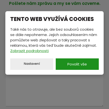
Pošlete nám zprávu a my se vám ozveme.
TENTO WEB VYUŽÍVÁ COOKIES
Jméno a příjmení
*
Také nás to otravuje, ale bez souborů cookies
se dále nepohneme. Jejich odsouhlasením nám
pomůžete web zlepšovat a taky pracovat s
E-mail
*
reklamou, která vás teď bude skutečně zajímat.
Zobrazit podrobnosti
Nastavení
Povolit vše
Text zprávy
*