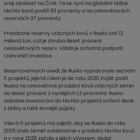
svoji závislost na Číně. Ta se nyní na globální těžbě
těchto kovů podílí 63 procenty a na celosvětových
rezervách 37 procenty.
Prokázané rezervy vzácných kovů v Rusku činí 12
milionů tun, což je zhruba deset procent
celosvětových rezerv. Vláda je ochotná podpořit
i zahraničí investice.
Besprozvannych uvedl, že Rusko vypracovalo seznam
11 projektů, jejichž cílem je do roku 2030 zvýšit podíl
Ruska na celosvětové produkci kovů vzácných zemin
na deset procent z nynějších 1,3 procenta. Rusko
nabídne investorům do těchto projektů snížení daně
z těžby a také levnější půjčky.
Všech 11 projektů má zajistit, aby se Rusko do roku
2025 stalo téměř soběstačné v produkci těchto kovů
a v roce 2026 začalo s jejich vývozem, dodal