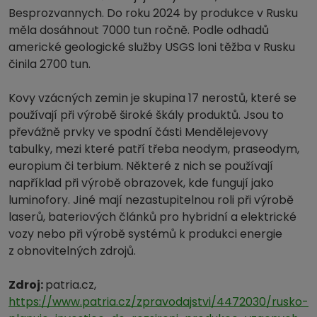
Besprozvannych. Do roku 2024 by produkce v Rusku
měla dosáhnout 7000 tun ročně. Podle odhadů
americké geologické služby USGS loni těžba v Rusku
činila 2700 tun.
Kovy vzácných zemin je skupina 17 nerostů, které se
používají při výrobě široké škály produktů. Jsou to
převážně prvky ve spodní části Mendělejevovy
tabulky, mezi které patří třeba neodym, praseodym,
europium či terbium. Některé z nich se používají
například při výrobě obrazovek, kde fungují jako
luminofory. Jiné mají nezastupitelnou roli při výrobě
laserů, bateriových článků pro hybridní a elektrické
vozy nebo při výrobě systémů k produkci energie
z obnovitelných zdrojů.
Zdroj:
patria.cz,
https://www.patria.cz/zpravodajstvi/4472030/rusko-