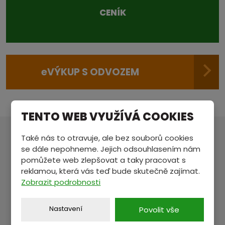
CENÍK
e
VÝKUP S ODVOZEM
TENTO WEB VYUŽÍVÁ COOKIES
Také nás to otravuje, ale bez souborů cookies
MÁTE NĚCO NA SRDCI?
se dále nepohneme. Jejich odsouhlasením nám
pomůžete web zlepšovat a taky pracovat s
Pošlete nám zprávu a my se vám ozveme.
reklamou, která vás teď bude skutečně zajímat.
Zobrazit podrobnosti
Jméno a příjmení
*
Nastavení
Povolit vše