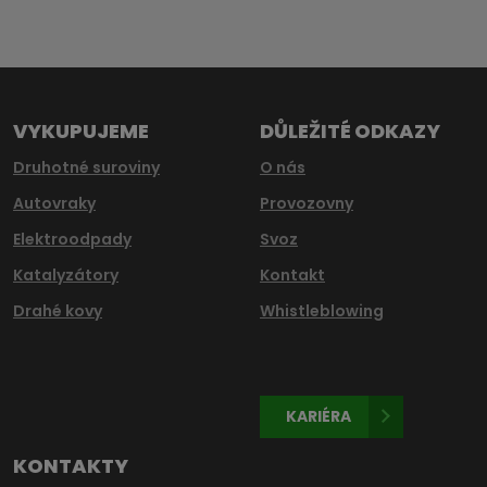
Formulář
se
nepodařilo
odeslat.
VYKUPUJEME
DŮLEŽITÉ ODKAZY
Druhotné suroviny
O nás
Autovraky
Provozovny
Elektroodpady
Svoz
Katalyzátory
Kontakt
Drahé kovy
Whistleblowing
KARIÉRA
KONTAKTY