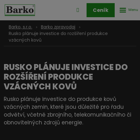
Rozbale
Přihlášení
Ceník
menu
do
klienstké
Barko, s.r.o.
Barko zpravodaj
zóny
Rusko plánuje investice do rozšíření produkce
vzácných kovů
RUSKO PLÁNUJE INVESTICE DO
ROZŠÍŘENÍ PRODUKCE
VZÁCNÝCH KOVŮ
Rusko plánuje investice do produkce kovů
vzácných zemin, které jsou důležité pro řadu
odvětví, včetně zbrojního, telekomunikačního či
obnovitelných zdrojů energie.