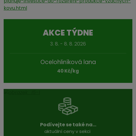
planuje-investice-do-rozsireni-produkce-vzacnych-
kovu.html
AKCE TÝDNE
3. 8. - 8. 8. 2026
Ocelohliníková lana
40 Kč/kg
Podívejte se také na...
aktuální ceny v sekci