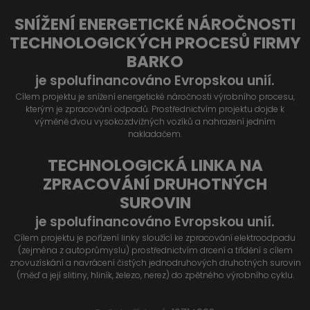
SNÍŽENÍ ENERGETICKÉ NÁROČNOSTI
TECHNOLOGICKÝCH PROCESŮ FIRMY
BARKO
je spolufinancováno Evropskou unií.
Cílem projektu je snížení energetické náročnosti výrobního procesu,
kterým je zpracování odpadů. Prostřednictvím projektu dojde k
výměně dvou vysokozdvižných vozíků a nahrazení jedním
nakladačem.
TECHNOLOGICKÁ LINKA NA
ZPRACOVÁNÍ DRUHOTNÝCH
SUROVIN
je spolufinancováno Evropskou unií.
Cílem projektu je pořízení linky sloužící ke zpracování elektroodpadu
(zejména z autoprůmyslu) prostřednictvím drcení a třídění s cílem
znovuzískání a navrácení čistých jednodruhových druhotných surovin
(měď a její slitiny, hliník, železo, nerez) do zpětného výrobního cyklu.