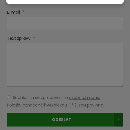
E-mail
*
Text zprávy
*
Souhlasím se zpracováním
osobních údajů
.
Souhlasím
se
Položky označené hvězdičkou (
*
) jsou povinné.
zpracováním
osobních
ODESLAT
údajů
.