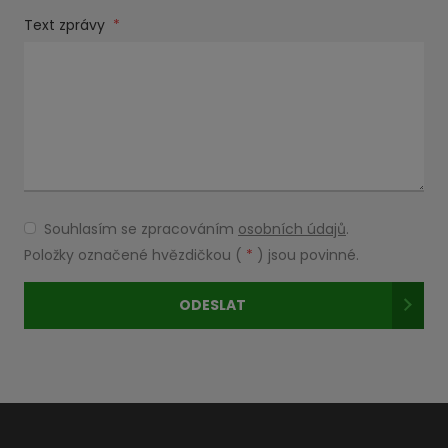
Text zprávy
*
Souhlasím se zpracováním
osobních údajů
.
Souhlasím
se
Položky označené hvězdičkou (
*
) jsou povinné.
zpracováním
osobních
ODESLAT
údajů
.
Formulář
se
nepodařilo
odeslat.