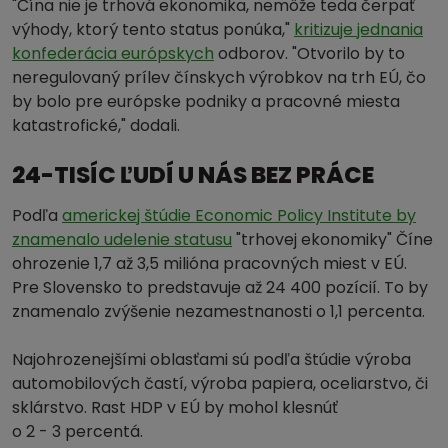
"Čína nie je trhová ekonomika, nemôže teda čerpať
výhody, ktorý tento status ponúka,"
kritizuje jednania
konfederácia európskych
odborov. "Otvorilo by to
neregulovaný prílev čínskych výrobkov na trh EÚ, čo
by bolo pre európske podniky a pracovné miesta
katastrofické," dodali.
24-TISÍC ĽUDÍ U NÁS BEZ PRÁCE
Podľa
americkej štúdie Economic Policy Institute by
znamenalo udelenie statusu
"trhovej ekonomiky" Číne
ohrozenie 1,7 až 3,5 milióna pracovných miest v EÚ.
Pre Slovensko to predstavuje až 24 400 pozícií. To by
znamenalo zvýšenie nezamestnanosti o 1,1 percenta.
Najohrozenejšími oblasťami sú podľa štúdie výroba
automobilových častí, výroba papiera, oceliarstvo, či
sklárstvo. Rast HDP v EÚ by mohol klesnúť
o 2 - 3 percentá.