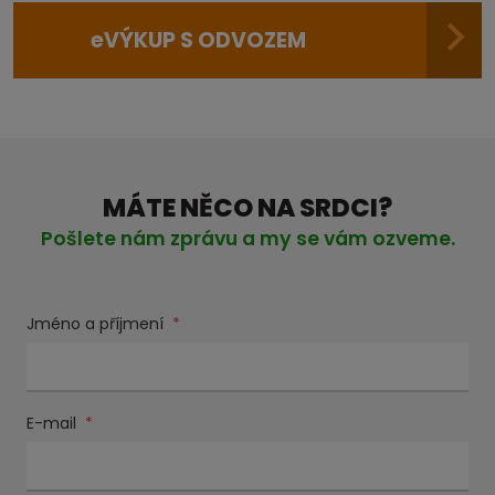
e
VÝKUP S ODVOZEM
MÁTE NĚCO NA SRDCI?
Pošlete nám zprávu a my se vám ozveme.
Jméno a příjmení
*
E-mail
*