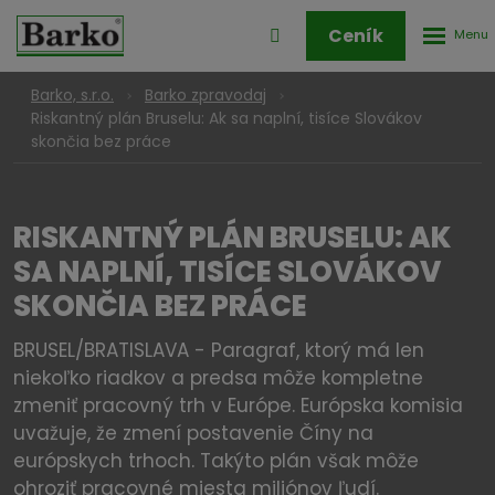
Rozbale
Přihlášení
Ceník
menu
do
klienstké
Barko, s.r.o.
Barko zpravodaj
zóny
Riskantný plán Bruselu: Ak sa naplní, tisíce Slovákov
skončia bez práce
RISKANTNÝ PLÁN BRUSELU: AK
SA NAPLNÍ, TISÍCE SLOVÁKOV
SKONČIA BEZ PRÁCE
BRUSEL/BRATISLAVA - Paragraf, ktorý má len
niekoľko riadkov a predsa môže kompletne
zmeniť pracovný trh v Európe. Európska komisia
uvažuje, že zmení postavenie Číny na
európskych trhoch. Takýto plán však môže
ohroziť pracovné miesta miliónov ľudí.