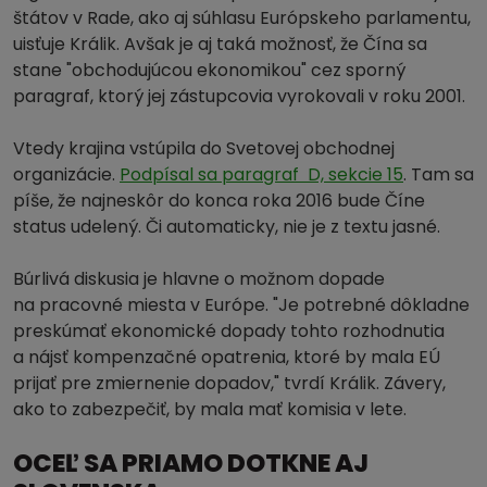
štátov v Rade, ako aj súhlasu Európskeho parlamentu,
uisťuje Králik. Avšak je aj taká možnosť, že Čína sa
stane "obchodujúcou ekonomikou" cez sporný
paragraf, ktorý jej zástupcovia vyrokovali v roku 2001.
Vtedy krajina vstúpila do Svetovej obchodnej
organizácie.
Podpísal sa paragraf D, sekcie 15
. Tam sa
píše, že najneskôr do konca roka 2016 bude Číne
status udelený. Či automaticky, nie je z textu jasné.
Búrlivá diskusia je hlavne o možnom dopade
na pracovné miesta v Európe. "Je potrebné dôkladne
preskúmať ekonomické dopady tohto rozhodnutia
a nájsť kompenzačné opatrenia, ktoré by mala EÚ
prijať pre zmiernenie dopadov," tvrdí Králik. Závery,
ako to zabezpečiť, by mala mať komisia v lete.
OCEĽ SA PRIAMO DOTKNE AJ