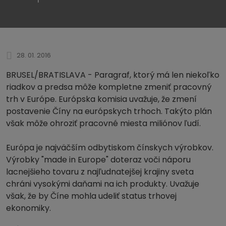
28. 01. 2016
BRUSEL/BRATISLAVA - Paragraf, ktorý má len niekoľko
riadkov a predsa môže kompletne zmeniť pracovný
trh v Európe. Európska komisia uvažuje, že zmení
postavenie Číny na európskych trhoch. Takýto plán
však môže ohroziť pracovné miesta miliónov ľudí.
Európa je najväčším odbytiskom čínskych výrobkov.
Výrobky "made in Europe" doteraz voči náporu
lacnejšieho tovaru z najľudnatejšej krajiny sveta
chráni vysokými daňami na ich produkty. Uvažuje
však, že by Číne mohla udeliť status trhovej
ekonomiky.