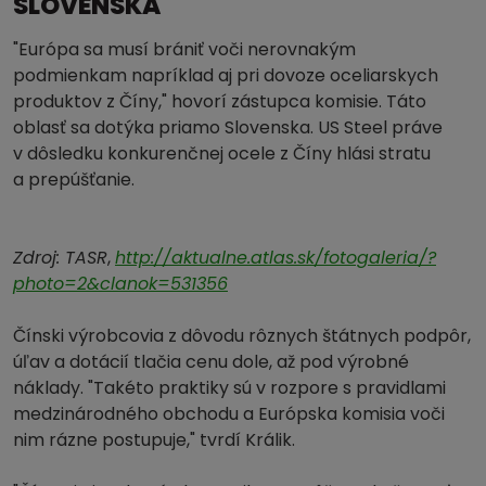
SLOVENSKA
"Európa sa musí brániť voči nerovnakým
podmienkam napríklad aj pri dovoze oceliarskych
produktov z Číny," hovorí zástupca komisie. Táto
oblasť sa dotýka priamo Slovenska. US Steel práve
v dôsledku konkurenčnej ocele z Číny hlási stratu
a prepúšťanie.
Zdroj: TASR
,
http://aktualne.atlas.sk/fotogaleria/?
photo=2&clanok=531356
Čínski výrobcovia z dôvodu rôznych štátnych podpôr,
úľav a dotácií tlačia cenu dole, až pod výrobné
náklady. "Takéto praktiky sú v rozpore s pravidlami
medzinárodného obchodu a Európska komisia voči
nim rázne postupuje," tvrdí Králik.