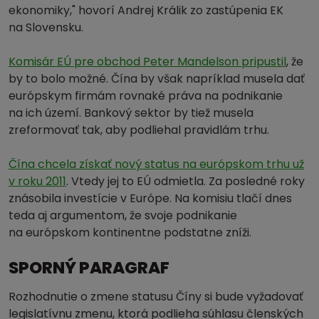
ekonomiky," hovorí Andrej Králik zo zastúpenia EK
na Slovensku.
Komisár EÚ pre obchod Peter Mandelson pripustil
, že
by to bolo možné. Čína by však napríklad musela dať
európskym firmám rovnaké práva na podnikanie
na ich území. Bankový sektor by tiež musela
zreformovať tak, aby podliehal pravidlám trhu.
Čína chcela získať nový status na európskom trhu už
v roku 2011
. Vtedy jej to EÚ odmietla. Za posledné roky
znásobila investície v Európe. Na komisiu tlačí dnes
teda aj argumentom, že svoje podnikanie
na európskom kontinentne podstatne zníži.
SPORNÝ PARAGRAF
Rozhodnutie o zmene statusu Číny si bude vyžadovať
legislatívnu zmenu, ktorá podlieha súhlasu členských