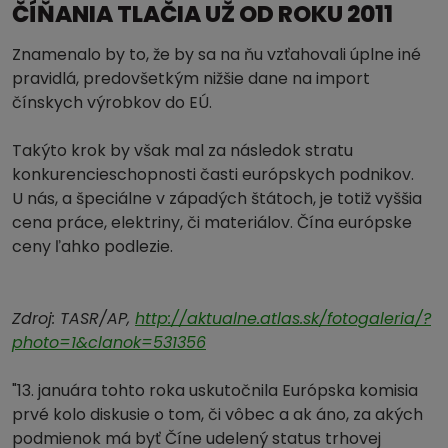
ČÍŇANIA TLAČIA UŽ OD ROKU 2011
Znamenalo by to, že by sa na ňu vzťahovali úplne iné
pravidlá, predovšetkým nižšie dane na import
čínskych výrobkov do EÚ.
Takýto krok by však mal za následok stratu
konkurencieschopnosti časti európskych podnikov.
U nás, a špeciálne v západých štátoch, je totiž vyššia
cena práce, elektriny, či materiálov. Čína európske
ceny ľahko podlezie.
Zdroj: TASR/AP,
http://aktualne.atlas.sk/fotogaleria/?
photo=1&clanok=531356
"13. januára tohto roka uskutočnila Európska komisia
prvé kolo diskusie o tom, či vôbec a ak áno, za akých
podmienok má byť Číne udelený status trhovej