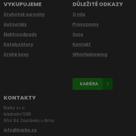
VYKUPUJEME
DŮLEŽITÉ ODKAZY
Druhotné suroviny
O nás
Autovraky
Provozovny
Elektroodpady
Svoz
Katalyzátory
Kontakt
Drahé kovy
Whistleblowing
KARIÉRA
KONTAKTY
Barko s.r.o.
Nádražní 598
664 84 Zastávka u Brna
info@barko.cz