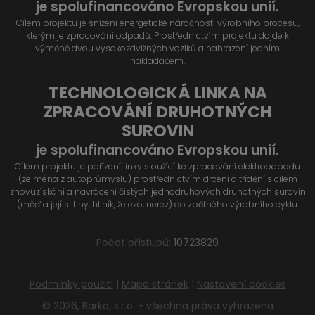
je spolufinancováno Evropskou unií.
Cílem projektu je snížení energetické náročnosti výrobního procesu,
kterým je zpracování odpadů. Prostřednictvím projektu dojde k
výměně dvou vysokozdvižných vozíků a nahrazení jedním
nakladačem.
TECHNOLOGICKÁ LINKA NA
ZPRACOVÁNÍ DRUHOTNÝCH
SUROVIN
je spolufinancováno Evropskou unií.
Cílem projektu je pořízení linky sloužící ke zpracování elektroodpadu
(zejména z autoprůmyslu) prostřednictvím drcení a třídění s cílem
znovuzískání a navrácení čistých jednodruhových druhotných surovin
(měď a její slitiny, hliník, železo, nerez) do zpětného výrobního cyklu.
Počet přístupů:
10723829
Podmínky použití
|
Mapa stránek
|
Nastavení cookies
© 2026, Barko, s.r.o. - všechna práva vyhrazena