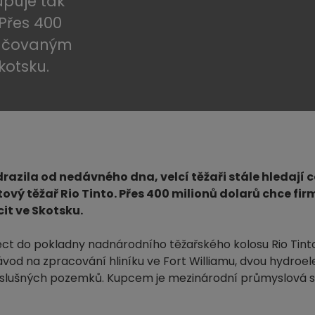
upuje tak
 Přes 400
ončovaným
kotsku.
razila od nedávného dna, velcí těžaři stále hledají 
tový těžař Rio Tinto. Přes 400 milionů dolarů chce fir
t ve Skotsku.
ct do pokladny nadnárodního těžařského kolosu Rio Tinto
ávod na zpracování hliníku ve Fort Williamu, dvou hydroe
říslušných pozemků. Kupcem je mezinárodní průmyslová 