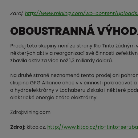
Zdroj:
http://www.mining.com/wp-content/uploads/20
OBOUSTRANNÁ VÝHOD
Prodej této skupiny není ze strany Rio Tinta žádn
některých aktiv a reorganizací své činnosti zefektivni
zbavila aktiv za více než 1,3 miliardy dolarů.
Na druhé straně neznamená tento prodej ani pohro
skupina GFG Alliance chce v v činnosti pokračovat a n
a hydroelektrárny v Lochaberu získala i některé po
elektrické energie z této elektrárny.
Zdroj:Mining.com
Zdroj:
kitco.cz,
http://www.kitco.cz/rio-tinto-se-zba