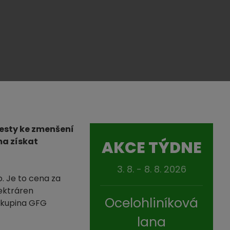
cesty ke zmenšení
ma získat
AKCE TÝDNE
3. 8. - 8. 8. 2026
. Je to cena za
lektráren
Ocelohliníková
skupina GFG
lana