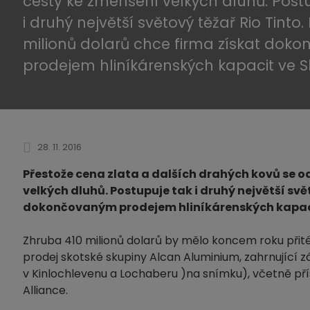
cesty ke zmenšení velkých dluhů. Post
i druhý největší světový těžař Rio Tinto.
milionů dolarů chce firma získat dok
prodejem hliníkárenských kapacit ve S
28. 11. 2016
Přestože cena zlata a dalších drahých kovů se od
velkých dluhů. Postupuje tak i druhý největší svě
dokončovaným prodejem hliníkárenských kapaci
Zhruba 410 milionů dolarů by mělo koncem roku přité
prodej skotské skupiny Alcan Aluminium, zahrnující z
v Kinlochlevenu a Lochaberu )na snímku), včetně p
Alliance.