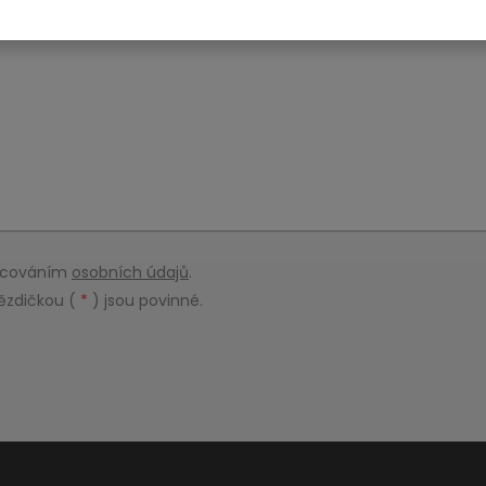
racováním
osobních údajů
.
ězdičkou (
*
) jsou povinné.