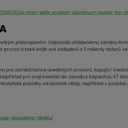
16/11/rio-tinto-sells-scottish-aluminum-assets-for-410
A
ým velkým překvapením. Odpovídá ohlášenému záměru fir
t provoz a také snížit své zadlužení o 3 miliardy dolarů. L
mu pro zaměstnance uvedených provozů. Kupující mezin
apříklad pro svoji investici do závodu s kapacitou 47 tisí
dnikatelské pobídky od skotské vlády, například v podob
vuje-skotskeho-hliniku/