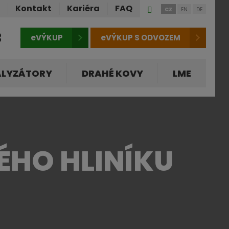
Přihlášení
ů
Kontakt
Kariéra
FAQ
CZ
EN
DE
do
klienstké
3
eVÝKUP
eVÝKUP S ODVOZEM
zóny
ALYZÁTORY
DRAHÉ KOVY
LME
ÉHO HLINÍKU