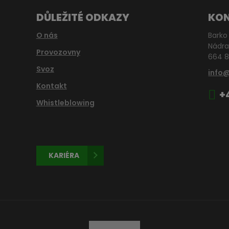
DŮLEŽITÉ ODKAZY
KO
O nás
Barko 
Nádra
Provozovny
664 8
Svoz
info
Kontakt
+
Whistleblowing
KARIÉRA