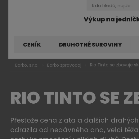
Vyhledávání
Výkup na jednič
CENÍK
DRUHOTNÉ SUROVINY
Rio Tinto se zbavuje sk
Barko, s.r.o.
Barko zpravodaj
RIO TINTO SE 
Přestože cena zlata a dalších drahých
odrazila od nedávného dna, velcí těžař