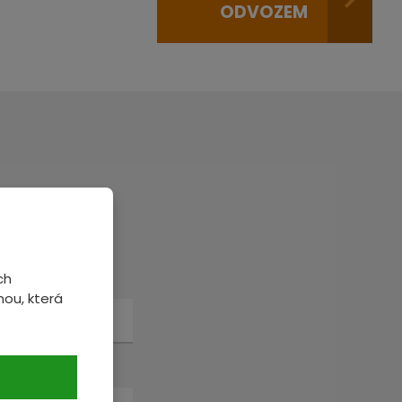
ODVOZEM
veme.
ch
ou, která