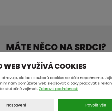
MÁTE NĚCO NA SRDCI?
ete nám zprávu a my se vám oz
O WEB VYUŽÍVÁ COOKIES
 otravuje, ale bez souborů cookies se dále nepohneme. Jeji
*
E-mail
*
ním nám pomůžete web zlepšovat a taky pracovat s reklam
de skutečně zajímat.
Zobrazit podrobnosti
Nastavení
Povolit vše