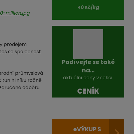
40 Kč/kg
-million.jpg
my prodejem
etos se společnost
Podívejte se také
na...
árodní průmyslová
aktuální ceny v sekci
c tun hliníku ročně
ě zaručené odběru
CENÍK
e
VÝKUP S