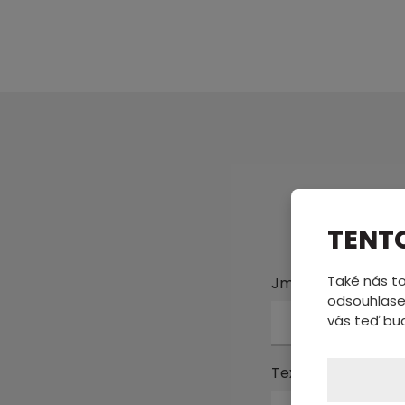
Pošl
TENT
Také nás to
Jméno a příjmení
odsouhlase
vás teď bu
Text zprávy
*