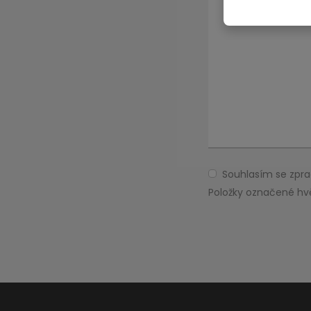
Souhlasím se zp
Souhlasím
se
Položky označené hv
zpracováním
Formulář
osobních
údajů
.
se
nepodařilo
odeslat.