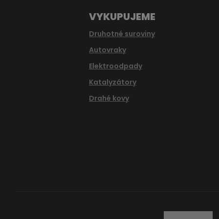
VYKUPUJEME
Druhotné suroviny
Autovraky
Elektroodpady
Katalyzátory
Drahé kovy