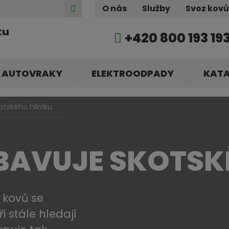
Hledat
O nás
Služby
Svoz kov
ku
+420 800 193 19
AUTOVRAKY
ELEKTROODPADY
KAT
otského hliníku
ZBAVUJE SKOTSK
 kovů se
i stále hledají