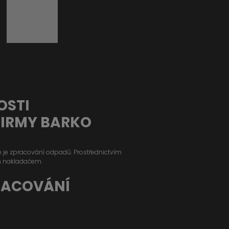
OSTI
FIRMY BARKO
ým je zpracování odpadů. Prostřednictvím
m nakladačem.
RACOVÁNÍ