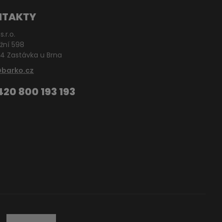
NTAKTY
s.r.o.
žní 598
4 Zastávka u Brna
@barko.cz
420 800 193 193