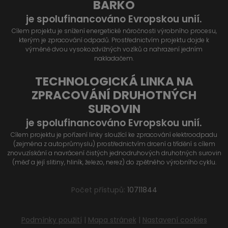
BARKO
je spolufinancováno Evropskou unií.
Cílem projektu je snížení energetické náročnosti výrobního procesu,
kterým je zpracování odpadů. Prostřednictvím projektu dojde k
výměně dvou vysokozdvižných vozíků a nahrazení jedním
nakladačem.
TECHNOLOGICKÁ LINKA NA
ZPRACOVÁNÍ DRUHOTNÝCH
SUROVIN
je spolufinancováno Evropskou unií.
Cílem projektu je pořízení linky sloužící ke zpracování elektroodpadu
(zejména z autoprůmyslu) prostřednictvím drcení a třídění s cílem
znovuzískání a navrácení čistých jednodruhových druhotných surovin
(měď a její slitiny, hliník, železo, nerez) do zpětného výrobního cyklu.
Počet přístupů:
10711844
Podmínky použití
|
Mapa stránek
|
Nastavení cookies