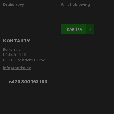
Drahé kovy
Whistleblowing
KARIÉRA
KONTAKTY
Barko s.r.o.
Nádražní 598
664 84 Zastávka u Brna
info@barko.cz
+420 800 193 193