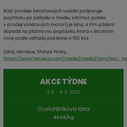
Růst prodeje benzínových vozidel podporuje
poptávku po palladiu a rhodiu, zatímco pokles
v prodeji vznětových motorů je silný, a tím pádem
dopadá na platinovou poptávku, která v letošním
roce podle odhadů poklesne o 150 koz.
Zdroj: Heraeus, Sharps Pixley,
https://www.heraeus.com/media/media/hpm/doc_hp
AKCE TÝDNE
3. 8. - 8. 8. 2026
Ocelohliníková lana
40 Kč/kg