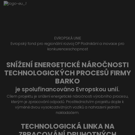
EVROPSKÁ UNIE
Evropský fond pro regionální rozvoj OP Podnikání a inovace pro
konkurenceschopnost
SNÍŽENÍ ENERGETICKÉ NÁROČNOSTI
TECHNOLOGICKÝCH PROCESŮ FIRMY
BARKO
je spolufinancováno Evropskou unií.
Cílem projektu je snížení energetické náročnosti výrobního procesu,
kterým je zpracování odpadů. Prostřednictvím projektu dojde k
výměně dvou vysokozdvižných vozíků a nahrazení jedním
nakladačem.
TECHNOLOGICKÁ LINKA NA
ZPRACOVÁNÍ DRUHOTNÝCH