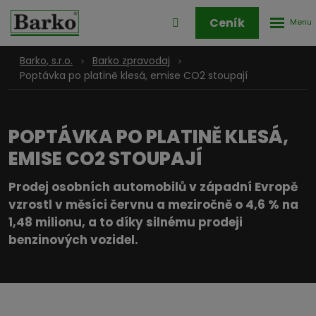
Rozbale
Přihlášení
Ceník
menu
do
klienstké
Barko, s.r.o.
Barko zpravodaj
zóny
Poptávka po platině klesá, emise CO2 stoupají
POPTÁVKA PO PLATINĚ KLESÁ,
EMISE CO2 STOUPAJÍ
Prodej osobních automobilů v západní Evropě
vzrostl v měsíci červnu a meziročně o 4,6 % na
1,48 milionu, a to díky silnému prodeji
benzinových vozidel.