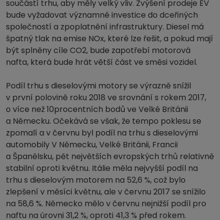
součástí trhu, aby měly velký vliv. Zvýšení prodeje EV
bude vyžadovat významné investice do dceřiných
společností a zpoplatnění infrastruktury. Diesel má
špatný tlak na emise NOx, které lze řešit, a pokud mají
být splněny cíle CO2, bude zapotřebí motorová
nafta, která bude hrát větší část ve směsi vozidel.
Podíl trhu s dieselovými motory se výrazně snížil
v první polovině roku 2018 ve srovnání s rokem 2017,
o více než 10procentních bodů ve Velké Británii
a Německu. Očekává se však, že tempo poklesu se
zpomalí a v červnu byl podíl na trhu s dieselovými
automobily V Německu, Velké Británii, Francii
a Španělsku, pět největších evropských trhů relativně
stabilní oproti květnu. Itálie měla nejvyšší podíl na
trhu s dieselovým motorem na 52,6 %, což bylo
zlepšení v měsíci květnu, ale v červnu 2017 se snížilo
na 58,6 %. Německo mělo v červnu nejnižší podíl pro
naftu na úrovni 31,2 %, oproti 41,3 % před rokem.