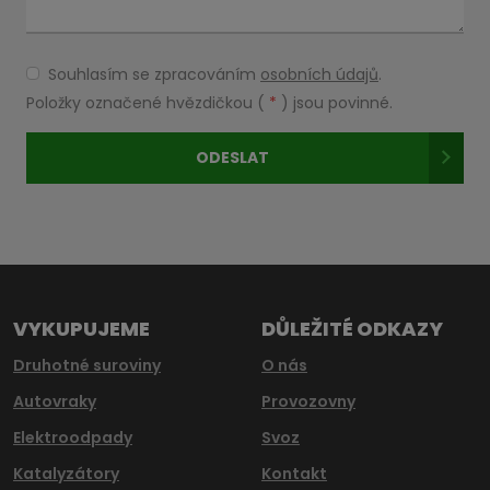
Souhlasím se zpracováním
osobních údajů
.
Souhlasím
se
Položky označené hvězdičkou (
*
) jsou povinné.
zpracováním
osobních
ODESLAT
údajů
.
Formulář
se
nepodařilo
odeslat.
VYKUPUJEME
DŮLEŽITÉ ODKAZY
Druhotné suroviny
O nás
Autovraky
Provozovny
Elektroodpady
Svoz
Katalyzátory
Kontakt