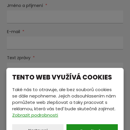
Jméno a příjmení
*
E-mail
*
Text zprávy
*
TENTO WEB VYUŽÍVÁ COOKIES
Také nás to otravuje, ale bez souborů cookies
se dále nepohneme. Jejich odsouhlasením nám
pomůžete web zlepšovat a taky pracovat s
reklamou, která vás teď bude skutečně zajímat.
Zobrazit podrobnosti
Souhlasím se zpracováním
osobních údajů
.
Souhlasím
se
Položky označené hvězdičkou (
*
) jsou povinné.
zpracováním