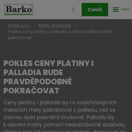
Rozbale
Přihlášení
Ceník
menu
do
klienstké
Barko, s.r.o.
Barko zpravodaj
zóny
Pokles ceny platiny i palladia bude pravděpodobně
pokračovat
POKLES CENY PLATINY I
PALLADIA BUDE
PRAVDĚPODOBNĚ
POKRAČOVAT
Ceny platiny i palladia by i v nadcházejících
měsících měly pokračovat v poklesu, než se
začnou opět pozvolna zvyšovat. Palladiu by
k oživení mohly pomoci nedostatečné dodávky,
platině pak její korelace se zlatem, domnívají se