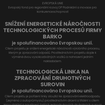
EVROPSKÁ UNIE
Evropský fond pro regionální rozvoj OP Podnikání a inovace pro
konkurenceschopnost
SNÍŽENÍ ENERGETICKÉ NÁROČNOSTI
TECHNOLOGICKÝCH PROCESŮ FIRMY
BARKO
je spolufinancováno Evropskou unií.
Cílem projektu je snížení energetické náročnosti výrobního procesu,
kterým je zpracování odpadů. Prostřednictvím projektu dojde k
výměně dvou vysokozdvižných vozíků a nahrazení jedním
nakladačem.
TECHNOLOGICKÁ LINKA NA
ZPRACOVÁNÍ DRUHOTNÝCH
SUROVIN
je spolufinancováno Evropskou unií.
Cílem projektu je pořízení linky sloužící ke zpracování elektroodpadu
(zejména z autoprůmyslu) prostřednictvím drcení a třídění s cílem
znovuzískání a navrácení čistých jednodruhových druhotných surovin