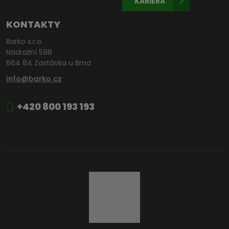
KARIÉRA
KONTAKTY
Barko s.r.o.
Nádražní 598
664 84 Zastávka u Brna
info@barko.cz
+420 800 193 193