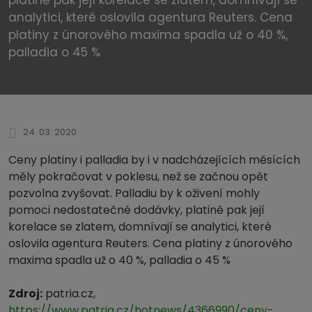
analytici, které oslovila agentura Reuters. Cena
platiny z únorového maxima spadla už o 40 %,
palladia o 45 %
24. 03. 2020
Ceny platiny i palladia by i v nadcházejících měsících
měly pokračovat v poklesu, než se začnou opět
pozvolna zvyšovat. Palladiu by k oživení mohly
pomoci nedostatečné dodávky, platině pak její
korelace se zlatem, domnívají se analytici, které
oslovila agentura Reuters. Cena platiny z únorového
maxima spadla už o 40 %, palladia o 45 %
Zdroj:
patria.cz,
https://www.patria.cz/hotnews/4366990/ceny-