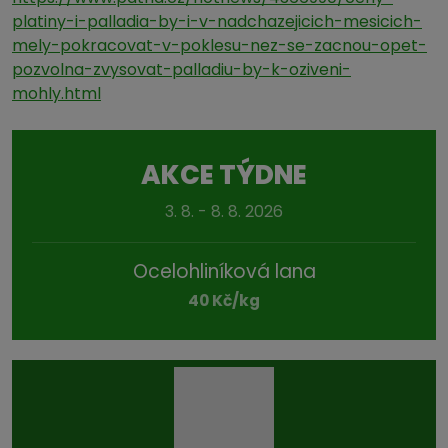
platiny-i-palladia-by-i-v-nadchazejicich-mesicich-
mely-pokracovat-v-poklesu-nez-se-zacnou-opet-
pozvolna-zvysovat-palladiu-by-k-oziveni-
mohly.html
AKCE TÝDNE
3. 8. - 8. 8. 2026
Ocelohliníková lana
40 Kč/kg