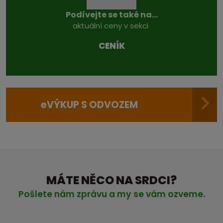
Podívejte se také na...
aktuální ceny v sekci
CENÍK
e
VÝKUP S ODVOZEM
MÁTE NĚCO NA SRDCI?
Pošlete nám zprávu a my se vám ozveme.