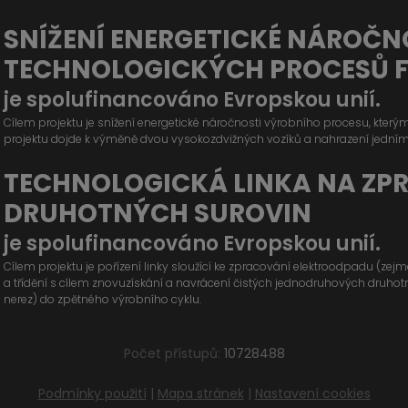
SNÍŽENÍ ENERGETICKÉ NÁROČN
TECHNOLOGICKÝCH PROCESŮ 
je spolufinancováno Evropskou unií.
Cílem projektu je snížení energetické náročnosti výrobního procesu, kter
projektu dojde k výměně dvou vysokozdvižných vozíků a nahrazení jední
TECHNOLOGICKÁ LINKA NA ZP
DRUHOTNÝCH SUROVIN
je spolufinancováno Evropskou unií.
Cílem projektu je pořízení linky sloužící ke zpracování elektroodpadu (ze
a třídění s cílem znovuzískání a navrácení čistých jednodruhových druhotných
nerez) do zpětného výrobního cyklu.
Počet přístupů:
10728488
Podmínky použití
|
Mapa stránek
|
Nastavení cookies