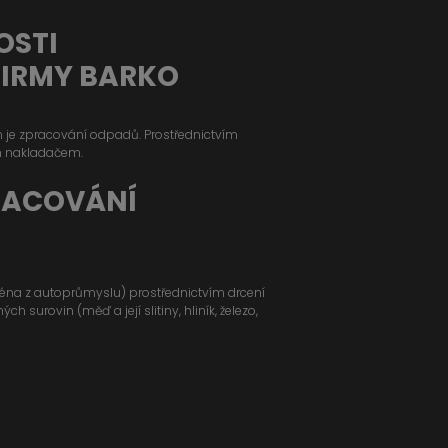
OSTI
FIRMY BARKO
ým je zpracování odpadů. Prostřednictvím
m nakladačem.
RACOVÁNÍ
jména z autoprůmyslu) prostřednictvím drcení
 surovin (měď a její slitiny, hliník, železo,