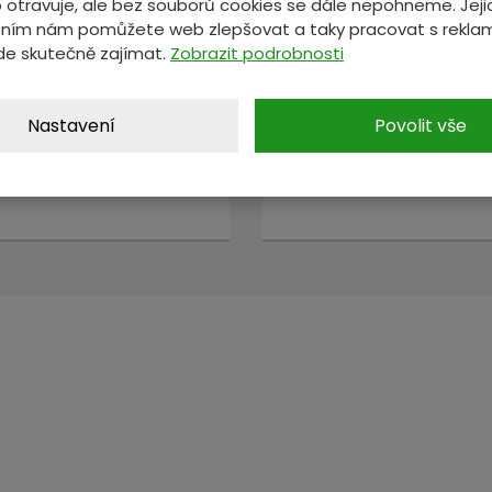
 otravuje, ale bez souborů cookies se dále nepohneme. Jeji
MÁTE NĚCO NA SRDCI?
ním nám pomůžete web zlepšovat a taky pracovat s reklam
de skutečně zajímat.
Zobrazit podrobnosti
ete nám zprávu a my se vám oz
Nastavení
Povolit vše
*
E-mail
*