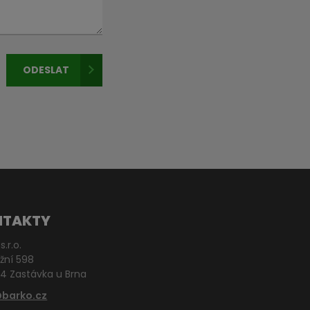
ODESLAT
NTAKTY
s.r.o.
žní 598
4 Zastávka u Brna
@barko.cz