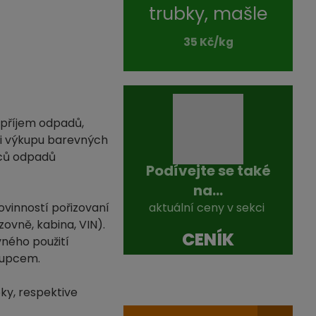
trubky, mašle
35 Kč/kg
 příjem odpadů,
ři výkupu barevných
dců odpadů
Podívejte se také
na...
ovinností pořizovaní
aktuální ceny v sekci
ovně, kabina, VIN).
CENÍK
vného použití
tupcem.
ky, respektive