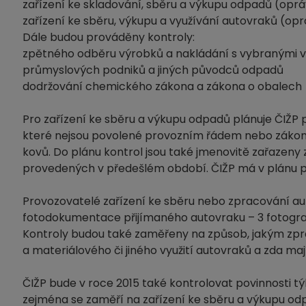
zařízení ke skladování, sběru a výkupu odpadů (opr
zařízení ke sběru, výkupu a využívání autovraků (op
Dále budou prováděny kontroly:
zpětného odběru výrobků a nakládání s vybranými 
průmyslových podniků a jiných původců odpadů
dodržování chemického zákona a zákona o obalech
Pro zařízení ke sběru a výkupu odpadů plánuje ČIŽ
které nejsou povolené provozním řádem nebo zákone
kovů. Do plánu kontrol jsou také jmenovitě zařazeny
provedených v předešlém období. ČIŽP má v plánu p
Provozovatelé zařízení ke sběru nebo zpracování aut
fotodokumentace přijímaného autovraku – 3 fotograf
Kontroly budou také zaměřeny na způsob, jakým zpra
a materiálového či jiného využití autovraků a zda 
ČIŽP bude v roce 2015 také kontrolovat povinnosti t
zejména se zaměří na zařízení ke sběru a výkupu odpa