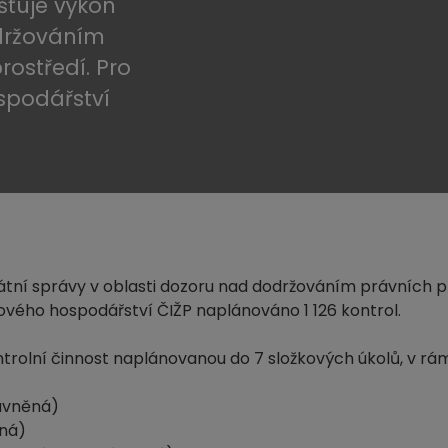
šťuje výkon
održováním
rostředí. Pro
spodářství
tátní správy v oblasti dozoru nad dodržováním právních p
ového hospodářství ČIŽP naplánováno 1 126 kontrol.
trolní činnost naplánovanou do 7 složkových úkolů, v rá
ávněná)
ěná)