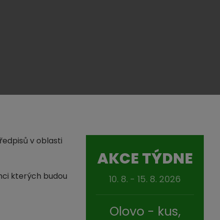
ředpisů v oblasti
AKCE TÝDNE
mci kterých budou
10. 8. - 15. 8. 2026
Olovo - kus,