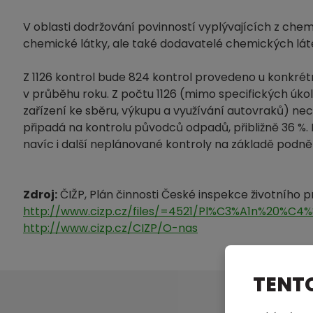
V oblasti dodržování povinností vyplývajících z chem
chemické látky, ale také dodavatelé chemických látek
Z 1126 kontrol bude 824 kontrol provedeno u konkrét
v průběhu roku. Z počtu 1126 (mimo specifických úko
zařízení ke sběru, výkupu a využívání autovraků) nece
připadá na kontrolu původců odpadů, přibližně 36 %. 
navíc i další neplánované kontroly na základě podnětů
Zdroj:
ČIŽP, Plán činnosti České inspekce životního pr
http://www.cizp.cz/files/=4521/Pl%C3%A1n%20%C4%
http://www.cizp.cz/CIZP/O-nas
TENT