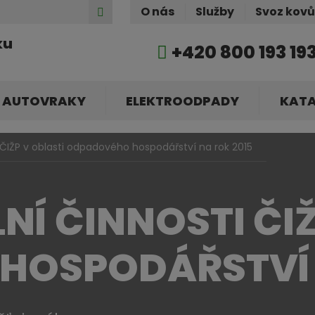
Hledat
O nás
Služby
Svoz kov
ku
+420 800 193 19
AUTOVRAKY
ELEKTROODPADY
KAT
i ČIŽP v oblasti odpadového hospodářství na rok 2015
Í ČINNOSTI ČIŽ
HOSPODÁŘSTVÍ 