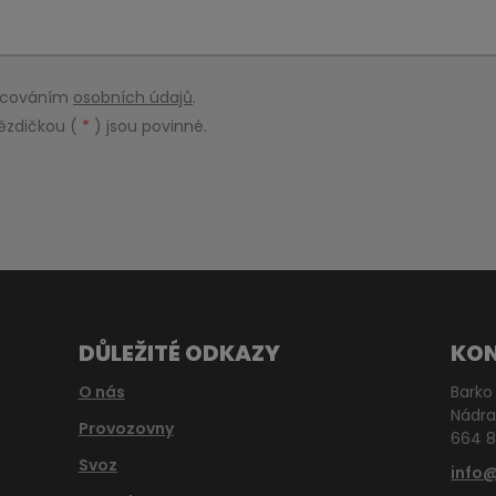
racováním
osobních údajů
.
ězdičkou (
*
) jsou povinné.
DŮLEŽITÉ ODKAZY
KO
O nás
Barko 
Nádra
Provozovny
664 8
Svoz
info