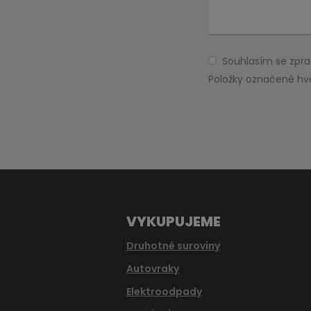
Souhlasím se zp
Souhlasím
se
Položky označené hv
zpracováním
Formulář
osobních
údajů
.
se
nepodařilo
odeslat.
VYKUPUJEME
Druhotné suroviny
Autovraky
Elektroodpady