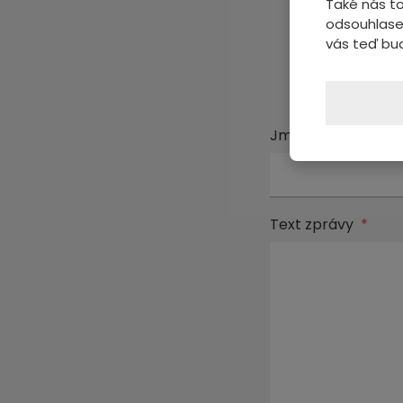
Také nás to
odsouhlase
vás teď bu
Pošl
Jméno a příjmení
Text zprávy
*