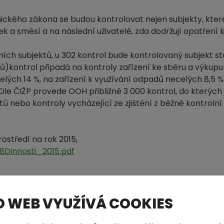
ického zákona se budou kontrolovat nejen subjekty, které
 a směsí a na následní uživatelé, zda dodržují opatření k
ních subjektů, u 302 kontrol bude kontrolovaný subjekt s
lů)kontrol připadá na kontroly zařízení ke sběru a výku
lých 14 %, na zařízení k využívání odpadů necelých 8,5 %.
Dle ČIŽP provede OOH přibližně 3 000 kontrol, do kterých
 nebo kontroly vycházející ze zjištění z běžné kontrolní 
ostředí na rok 2015,
8Dinnosti_2015.pdf
O WEB VYUŽÍVÁ COOKIES