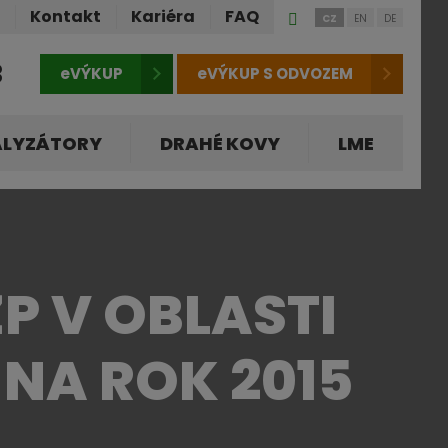
Přihlášení
ů
Kontakt
Kariéra
FAQ
CZ
EN
DE
do
klienstké
3
eVÝKUP
eVÝKUP S ODVOZEM
zóny
ALYZÁTORY
DRAHÉ KOVY
LME
P V OBLASTI
NA ROK 2015