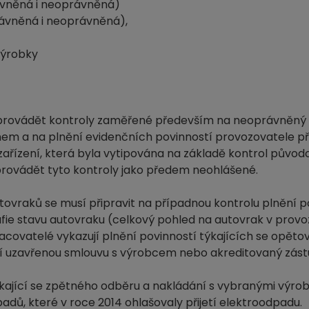
ávněná i neoprávněná)
rávněná i neoprávněná),
výrobky
P provádět kontroly zaměřené především na neoprávněný
m a na plnění evidenčních povinností provozovatele p
 zařízení, která byla vytipována na základě kontrol půvo
rovádět tyto kontroly jako předem neohlášené.
ovraků se musí připravit na případnou kontrolu plnění p
ie stavu autovraku (celkový pohled na autovrak v provoz
covatelé vykazují plnění povinností týkajících se opěto
mají uzavřenou smlouvu s výrobcem nebo akreditovaný zás
ýkající se zpětného odběru a nakládání s vybranými výrob
dů, které v roce 2014 ohlašovaly přijetí elektroodpadu.