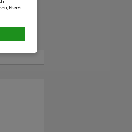
ch
ou, která
veme.