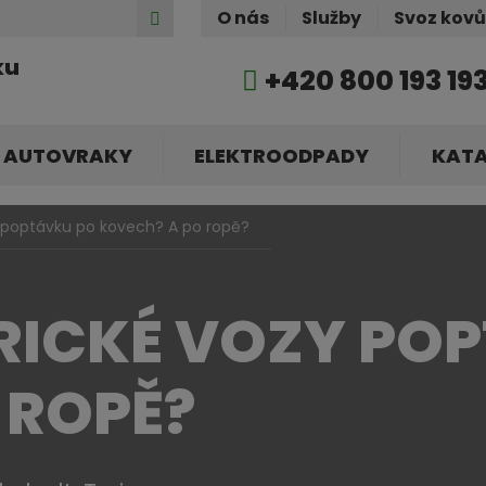
Hledat
O nás
Služby
Svoz kov
ku
+420 800 193 19
AUTOVRAKY
ELEKTROODPADY
KAT
zy poptávku po kovech? A po ropě?
TRICKÉ VOZY PO
 ROPĚ?