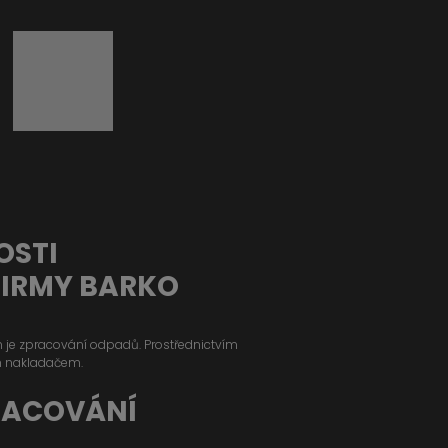
OSTI
FIRMY BARKO
ým je zpracování odpadů. Prostřednictvím
m nakladačem.
RACOVÁNÍ