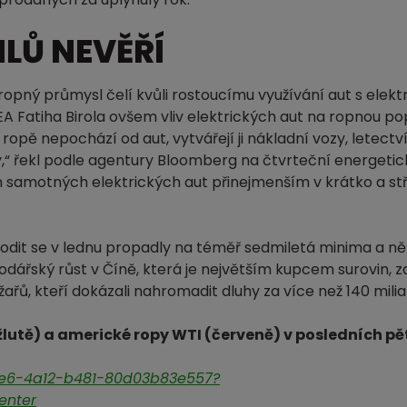
ILŮ NEVĚŘÍ
 ropný průmysl čelí kvůli rostoucímu využívání aut s elek
A Fatiha Birola ovšem vliv elektrických aut na ropnou p
opě nepochází od aut, vytvářejí ji nákladní vozy, letect
,“ řekl podle agentury Bloomberg na čtvrteční energetic
em samotných elektrických aut přinejmenším v krátko a s
odit se v lednu propadly na téměř sedmiletá minima a ně
dářský růst v Číně, která je největším kupcem surovin, z
žařů, kteří dokázali nahromadit dluhy za více než 140 milia
(žlutě) a americké ropy WTI (červeně) v posledních pět
c6e6-4a12-b481-80d03b83e557?
enter