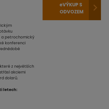
e
VÝKUP S
ODVOZEM
trickým
optávku
ví a petrochomický
ké konferenci
třednědobé
které z největších
atřásl akciemi
rd dolarů.
i letech: