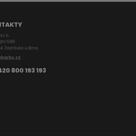
NTAKTY
s.r.o.
žní 598
4 Zastávka u Brna
@barko.cz
420 800 193 193