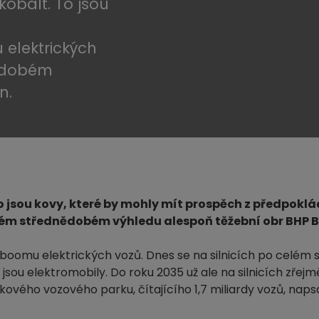
kobalt. To jsou
elektrických
nědobém
n.
 To jsou kovy, které by mohly mít prospěch z předpo
ém střednědobém výhledu alespoň těžební obr BHP Bi
boomu elektrických vozů. Dnes se na silnicích po celém 
on jsou elektromobily. Do roku 2035 už ale na silnicích zře
kového vozového parku, čítajícího 1,7 miliardy vozů, nap