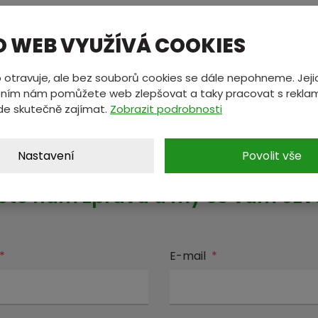
O WEB VYUŽÍVÁ COOKIES
vi/3362718/ovlivni-elektricke-vozy-poptavku-po-kovec
 otravuje, ale bez souborů cookies se dále nepohneme. Jeji
ním nám pomůžete web zlepšovat a taky pracovat s reklam
de skutečně zajímat.
Zobrazit podrobnosti
Nastavení
Povolit vše
MÁTE NĚCO NA SRDCI?
ete nám zprávu a my se vám oz
*
E-mail
*