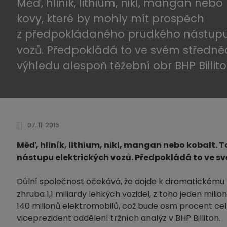
Měď, hliník, lithium, nikl, mangan nebo 
kovy, které by mohly mít prospěch
z předpokládaného prudkého nástupu 
vozů. Předpokládá to ve svém střed
výhledu alespoň těžební obr BHP Billito
07. 11. 2016
Měď, hliník, lithium, nikl, mangan nebo kobalt.
nástupu elektrických vozů. Předpokládá to ve sv
Důlní společnost očekává, že dojde k dramatickému 
zhruba 1,1 miliardy lehkých vozidel, z toho jeden mili
140 milionů elektromobilů, což bude osm procent cel
viceprezident oddělení tržních analýz v BHP Billiton.