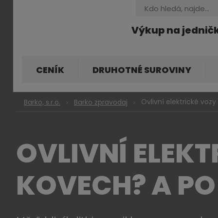
Vyhledávání
Výkup na jednič
CENÍK
DRUHOTNÉ SUROVINY
Ovlivní elektrické vo
Barko, s.r.o.
Barko zpravodaj
OVLIVNÍ ELEK
KOVECH? A PO