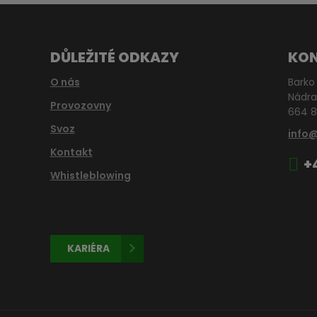
DŮLEŽITÉ ODKAZY
KO
O nás
Barko 
Nádra
Provozovny
664 8
Svoz
info
Kontakt
+
Whistleblowing
KARIÉRA