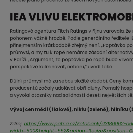
IEA VLIVU ELEKTROMOB
Ratingová agentura Fitch Ratings v říjnu varovala, že
pohonem vážné hrozbě. Podle generálního ředitele IE
přinejmenším krátkodobě zřejmý není. „Poptávka po r
průmysl, a my tu k ropě nemáme zásadní alternativy
v Paříži. „Argument, že poptávka po ropě bude vliv
perspektivě kulminovat, neberu,“ uvedl také.
Důlní průmysl má za sebou složité období. Ceny kom
producentů začaly udolávat obří dluhy. Pomalý hospo
a vyvolal otazníky nad solidností deseti největších tě
Vývoj cen mědi (fialově), niklu (zeleně), hliníku 
Zdroj:
https://www.patria.cz/Fotobank/d3186962-
width=500&height=552&action=Resize&position=C