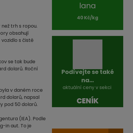
lana
40 Kč/kg
než trh s ropou.
ory obsahují
vozidlo s čistě
kov se tak bude
rd dolarů. Roční
Podívejte se také
na...
aktuální ceny v sekci
y byla v daném roce
rd dolarů, napsal
CENÍK
y pod 50 dolarů.
gentura (IEA). Podle
-in aut. To je