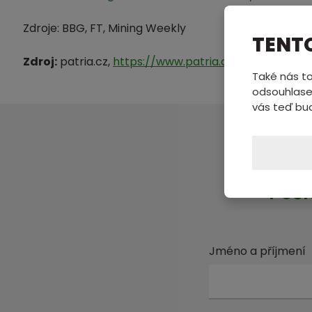
Zdroje: BBG, FT, Mining Weekly
TENT
Zdroj:
patria.cz,
https://www.patria.cz/zpravodajst
Také nás to
odsouhlase
vás teď bu
Pošl
Jméno a příjmení