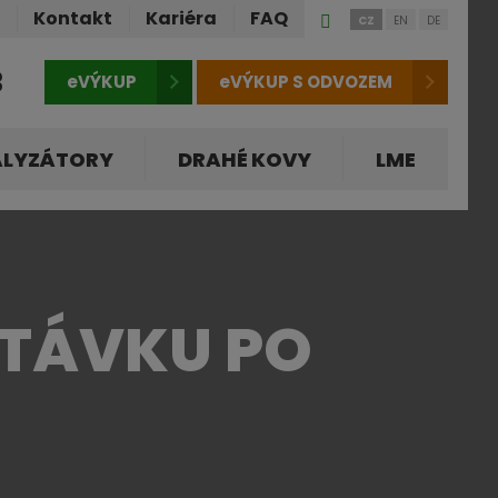
Přihlášení
ů
Kontakt
Kariéra
FAQ
CZ
EN
DE
do
klienstké
3
eVÝKUP
eVÝKUP S ODVOZEM
zóny
ALYZÁTORY
DRAHÉ KOVY
LME
PTÁVKU PO