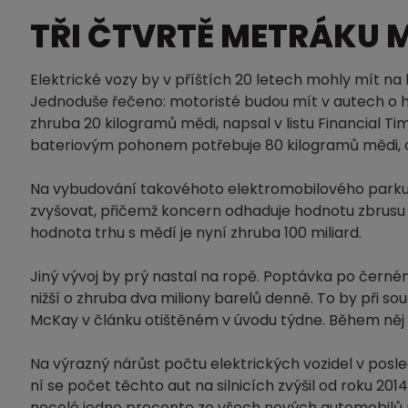
TŘI ČTVRTĚ METRÁKU 
Elektrické vozy by v příštích 20 letech mohly mít na
Jednoduše řečeno: motoristé budou mít v autech o h
zhruba 20 kilogramů mědi, napsal v listu Financial Tim
bateriovým pohonem potřebuje 80 kilogramů mědi, což j
Na vybudování takovéhoto elektromobilového parku by
zvyšovat, přičemž koncern odhaduje hodnotu zbrusu 
hodnota trhu s mědí je nyní zhruba 100 miliard.
Jiný vývoj by prý nastal na ropě. Poptávka po černém
nižší o zhruba dva miliony barelů denně. To by při 
McKay v článku otištěném v úvodu týdne. Během něj
Na výrazný nárůst počtu elektrických vozidel v posl
ní se počet těchto aut na silnicích zvýšil od roku 20
necelé jedno procento ze všech nových automobilů 