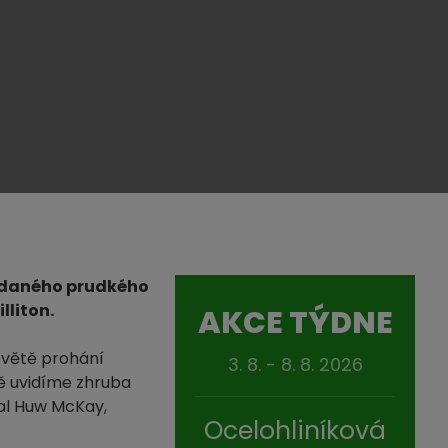
kládaného prudkého
lliton.
AKCE TÝDNE
světě prohání
3. 8. - 8. 8. 2026
jmě uvidíme zhruba
sal Huw McKay,
Ocelohliníková