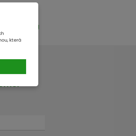
h-a-po-rope.html
ch
ou, která
veme.