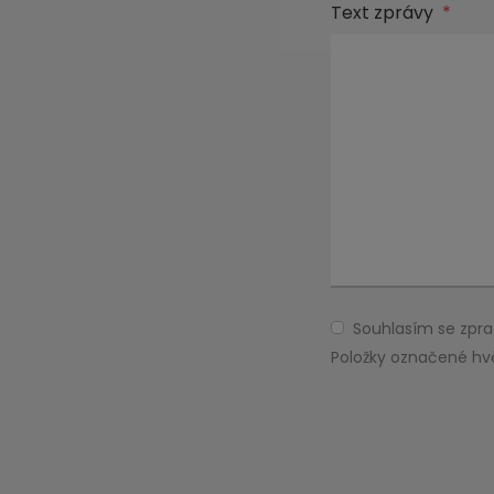
Text zprávy
*
Souhlasím se zp
Souhlasím
se
Položky označené hv
zpracováním
Formulář
osobních
údajů
.
se
nepodařilo
odeslat.