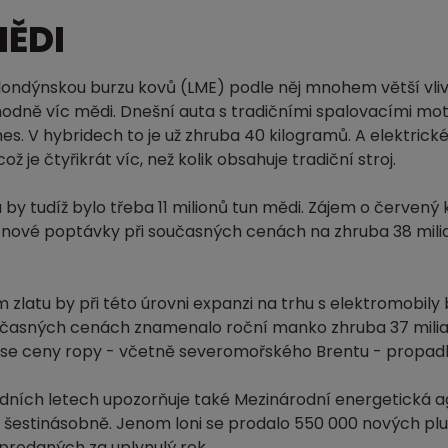
MĚDI
 londýnskou burzu kovů (LME) podle něj mnohem větší vliv 
odně víc mědi. Dnešní auta s tradičními spalovacími mot
es. V hybridech to je už zhruba 40 kilogramů. A elektrické 
e čtyřikrát víc, než kolik obsahuje tradiční stroj.
 tudíž bylo třeba 11 milionů tun mědi. Zájem o červený 
nové poptávky při současných cenách na zhruba 38 milia
 zlatu by při této úrovni expanzi na trhu s elektromobil
současných cenách znamenalo roční manko zhruba 37 milia
 se ceny ropy - včetně severomořského Brentu - propadl
edních letech upozorňuje také Mezinárodní energetická a
14 šestinásobně. Jenom loni se prodalo 550 000 nových plug
prodaných za uplynulý rok.