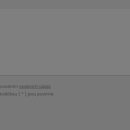
racováním
osobních údajů
.
ězdičkou (
*
) jsou povinné.