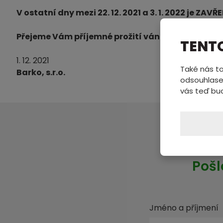
V ostatní dny mezi 22. 12. 2021 a 3. 1. 2022 je ZAVŘ
Přejeme Vám příjemné prožití vánočních svátků 
TENT
1. 12. 2021
Také nás to
Barko, s.r.o.
odsouhlase
vás teď bu
Pošl
Jméno a příjmení