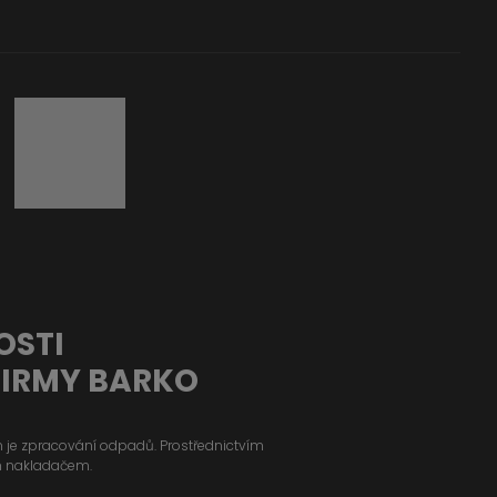
OSTI
FIRMY BARKO
ým je zpracování odpadů. Prostřednictvím
m nakladačem.