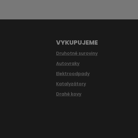
nepodařilo
odeslat.
VYKUPUJEME
Druhotné suroviny
Autovraky
Elektroodpady
Katalyzátory
Drahé kovy