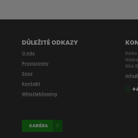
DŮLEŽITÉ ODKAZY
KO
O nás
Barko 
Nádra
Provozovny
664 8
Svoz
info
Kontakt
+
Whistleblowing
KARIÉRA