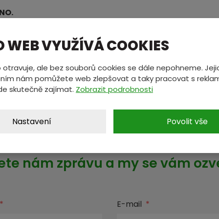
ENO.
a úspěšný nový rok 2022.
O WEB VYUŽÍVÁ COOKIES
 otravuje, ale bez souborů cookies se dále nepohneme. Jeji
ním nám pomůžete web zlepšovat a taky pracovat s reklam
de skutečně zajímat.
Zobrazit podrobnosti
Nastavení
Povolit vše
MÁTE NĚCO NA SRDCI?
ete nám zprávu a my se vám oz
*
E-mail
*