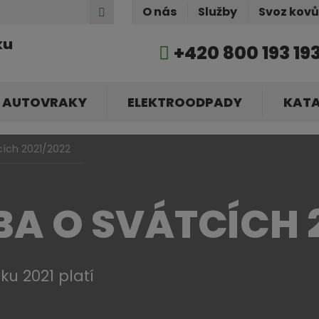
Hledat
O nás
Služby
Svoz kov
ku
+420 800 193 19
AUTOVRAKY
ELEKTROODPADY
KAT
cích 2021/2022
A O SVÁTCÍCH 2
u 2021 platí