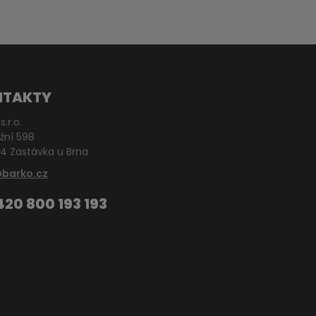
NTAKTY
s.r.o.
žní 598
4 Zastávka u Brna
@barko.cz
420 800 193 193