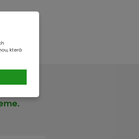
ch
ou, která
veme.