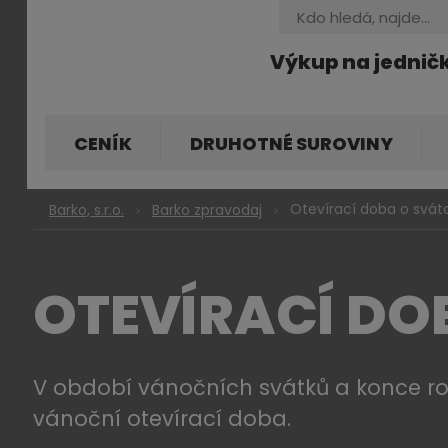
Vyhledávání
Výkup na jednič
CENÍK
DRUHOTNÉ SUROVINY
Otevírací doba o svát
Barko, s.r.o.
Barko zpravodaj
OTEVÍRACÍ DOB
V období vánočních svátků a konce rok
vánoční otevírací doba.