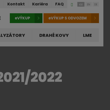
Přihlášení
ů
Kontakt
Kariéra
FAQ
CZ
EN
DE
do
klienstké
3
eVÝKUP
eVÝKUP S ODVOZEM
zóny
ALYZÁTORY
DRAHÉ KOVY
LME
021/2022