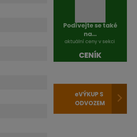
Podívejte se také
na...
aktuální ceny v sekci
CENÍK
e
VÝKUP S
ODVOZEM