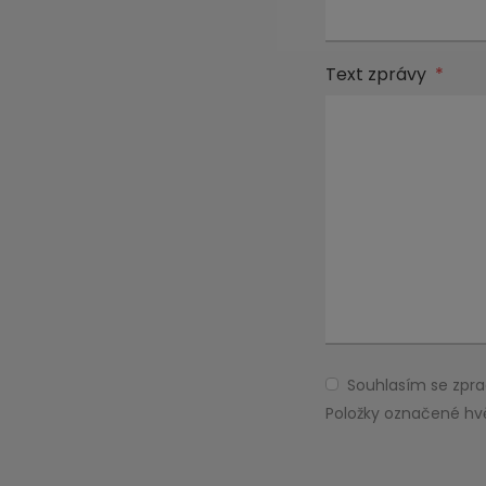
Text zprávy
*
Souhlasím se zp
Souhlasím
se
Položky označené hv
zpracováním
Formulář
osobních
údajů
.
se