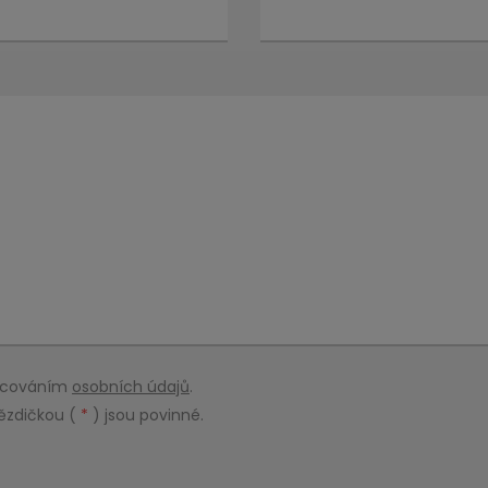
racováním
osobních údajů
.
ězdičkou (
*
) jsou povinné.