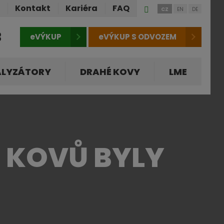
Přihlášení
ů
Kontakt
Kariéra
FAQ
CZ
EN
DE
do
klienstké
3
eVÝKUP
eVÝKUP S ODVOZEM
zóny
ALYZÁTORY
DRAHÉ KOVY
LME
 KOVŮ BYLY