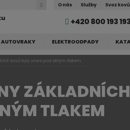
Hledat
O nás
Služby
Svoz kov
ku
+420 800 193 19
AUTOVRAKY
ELEKTROODPADY
KAT
ních kovů byly včera pod silným tlakem
NY ZÁKLADNÍCH
LNÝM TLAKEM