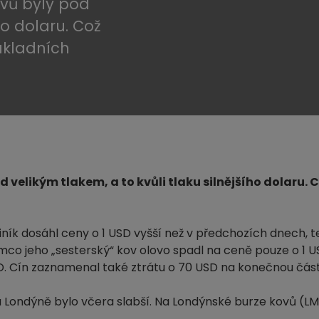
ovů byly pod
ího dolaru. Což
ákladních
velikým tlakem, a to kvůli tlaku silnějšího dolaru. 
ník dosáhl ceny o 1 USD vyšší než v předchozích dnech, t
ímco jeho „sesterský“ kov olovo spadl na ceně pouze o 1 U
SD. Cín zaznamenal také ztrátu o 70 USD na konečnou část
 Londýně bylo včera slabší. Na Londýnské burze kovů (LM