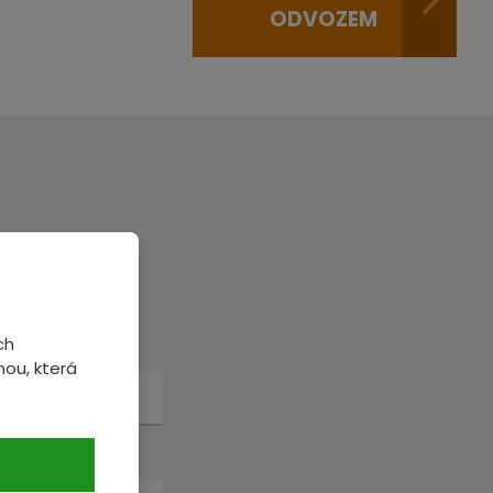
ODVOZEM
veme.
ch
ou, která