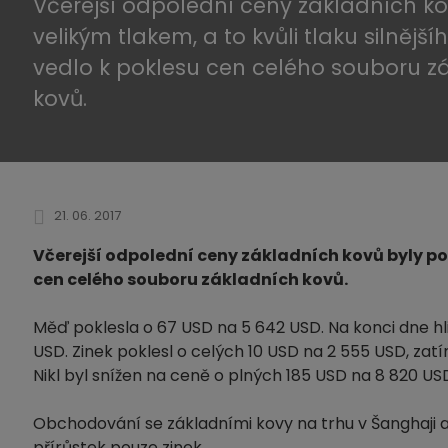
Včerejší odpolední ceny základních k
velikým tlakem, a to kvůli tlaku silnějš
vedlo k poklesu cen celého souboru z
kovů.
21. 06. 2017
Včerejší odpolední ceny základních kovů byly pod 
cen celého souboru základních kovů.
Měď poklesla o 67 USD na 5 642 USD. Na konci dne hli
USD. Zinek poklesl o celých 10 USD na 2 555 USD, zat
Nikl byl snížen na ceně o plných 185 USD na 8 820 U
Obchodování se základními kovy na trhu v Šanghaji a
přírůstek pouze zinek.