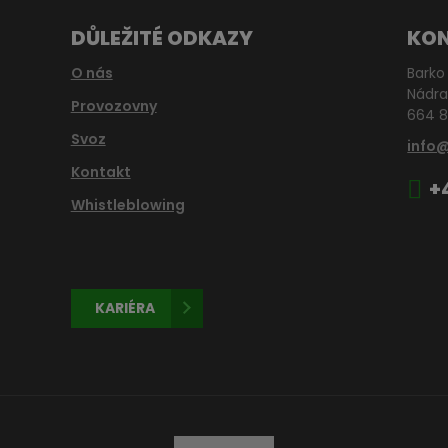
DŮLEŽITÉ ODKAZY
KO
O nás
Barko 
Nádra
Provozovny
664 8
Svoz
info
Kontakt
+
Whistleblowing
KARIÉRA