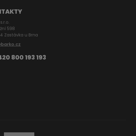
NTAKTY
s.r.o.
žní 598
4 Zastávka u Brna
@barko.cz
420 800 193 193