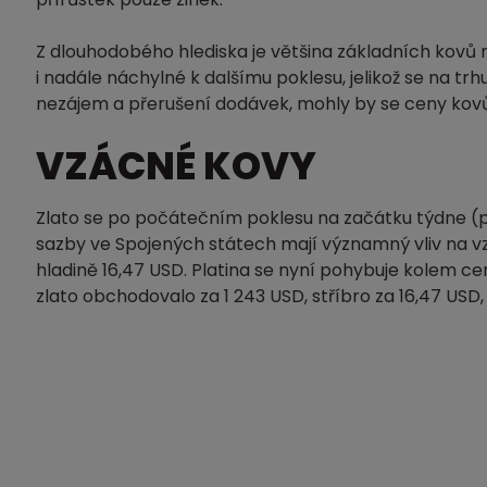
Z dlouhodobého hlediska je většina základních kovů n
i nadále náchylné k dalšímu poklesu, jelikož se na t
nezájem a přerušení dodávek, mohly by se ceny kovů 
VZÁCNÉ KOVY
Zlato se po počátečním poklesu na začátku týdne (p
sazby ve Spojených státech mají významný vliv na vzá
hladině 16,47 USD. Platina se nyní pohybuje kolem ce
zlato obchodovalo za 1 243 USD, stříbro za 16,47 USD