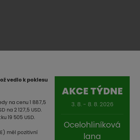
Což vedlo k poklesu
AKCE TÝDNE
edy na cenu 1 887,5
3. 8. - 8. 8. 2026
SD na 2 127,5 USD.
ku 19 505 USD.
Ocelohliníková
E) měl pozitivní
lana