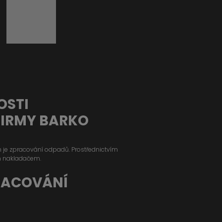
OSTI
FIRMY BARKO
ým je zpracování odpadů. Prostřednictvím
m nakladačem.
RACOVÁNÍ