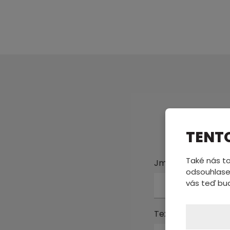
Pošl
TENT
Také nás to
Jméno a příjmení
odsouhlase
vás teď bu
Text zprávy
*