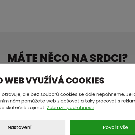
MÁTE NĚCO NA SRDCI?
ete nám zprávu a my se vám oz
O WEB VYUŽÍVÁ COOKIES
 otravuje, ale bez souborů cookies se dále nepohneme. Jeji
*
E-mail
*
ním nám pomůžete web zlepšovat a taky pracovat s reklam
de skutečně zajímat.
Zobrazit podrobnosti
Nastavení
Povolit vše