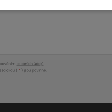
racováním
osobních údajů
.
ězdičkou (
*
) jsou povinné.