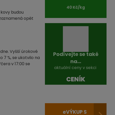
40 Kč/kg
o kovy budou
rh zaznamená opět
 dne. Vyšší úrokové
Podívejte se také
 7 %, se ukotvilo na
na...
čera v 17:00 se
aktuální ceny v sekci
CENÍK
e
VÝKUP S