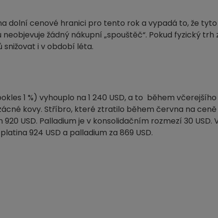
a dolní cenové hranici pro tento rok a vypadá to, že tyt
rhu neobjevuje žádný nákupní „spouštěč“. Pokud fyzický t
snižovat i v období léta.
okles 1 %) vyhouplo na 1 240 USD, a to během včerejšího
cné kovy. Stříbro, které ztratilo během června na ceně o
n 920 USD. Palladium je v konsolidačním rozmezí 30 USD. V
, platina 924 USD a palladium za 869 USD.