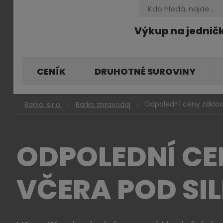
Vyhledávání
Výkup na jednič
CENÍK
DRUHOTNÉ SUROVINY
Odpolední ceny základ
Barko, s.r.o.
Barko zpravodaj
ODPOLEDNÍ CE
VČERA POD SI