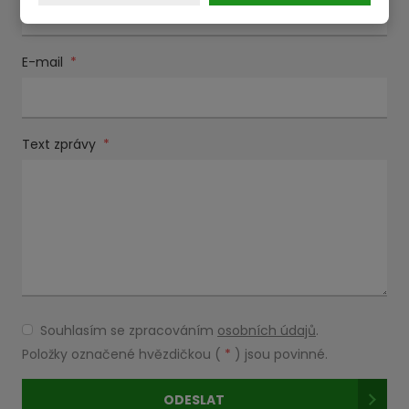
E-mail
*
Text zprávy
*
Souhlasím se zpracováním
osobních údajů
.
Souhlasím
se
Položky označené hvězdičkou (
*
) jsou povinné.
zpracováním
osobních
ODESLAT
údajů
.