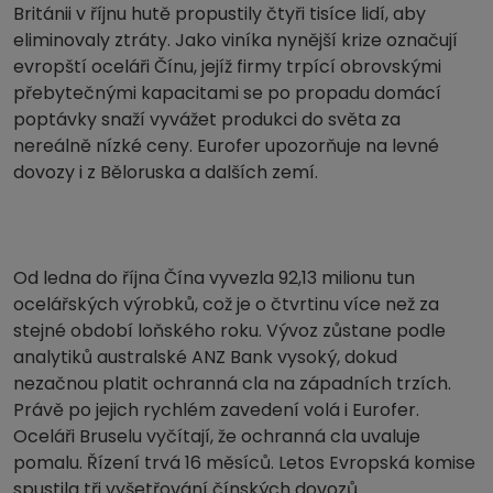
Británii v říjnu hutě propustily čtyři tisíce lidí, aby
eliminovaly ztráty. Jako viníka nynější krize označují
evropští oceláři Čínu, jejíž firmy trpící obrovskými
přebytečnými kapacitami se po propadu domácí
poptávky snaží vyvážet produkci do světa za
nereálně nízké ceny. Eurofer upozorňuje na levné
dovozy i z Běloruska a dalších zemí.
Od ledna do října Čína vyvezla 92,13 milionu tun
ocelářských výrobků, což je o čtvrtinu více než za
stejné období loňského roku. Vývoz zůstane podle
analytiků australské ANZ Bank vysoký, dokud
nezačnou platit ochranná cla na západních trzích.
Právě po jejich rychlém zavedení volá i Eurofer.
Oceláři Bruselu vyčítají, že ochranná cla uvaluje
pomalu. Řízení trvá 16 měsíců. Letos Evropská komise
spustila tři vyšetřování čínských dovozů.