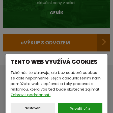
aktuální ceny v sekci
CENÍK
e
VÝKUP S ODVOZEM
TENTO WEB VYUŽÍVÁ COOKIES
Také nás to otravuje, ale bez souborů cookies
se dále nepohneme. Jejich odsouhlasením nám
MÁTE NĚCO NA SRDCI?
pomůžete web zlepšovat a taky pracovat s
Pošlete nám zprávu a my se vám ozveme.
reklamou, která vás teď bude skutečně zajímat.
Zobrazit podrobnosti
Jméno a příjmení
*
Nastavení
Povolit vše