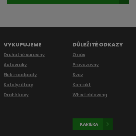
Formulář
se
nepodařilo
odeslat.
VYKUPUJEME
DŮLEŽITÉ ODKAZY
Druhotné suroviny
O nás
Autovraky
Provozovny
Elektroodpady
Svoz
Katalyzátory
Kontakt
Drahé kovy
Whistleblowing
KARIÉRA