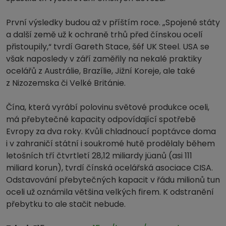
První výsledky budou až v příštím roce. „Spojené státy
a další země už k ochraně trhů před čínskou ocelí
přistoupily,“ tvrdí Gareth Stace, šéf UK Steel. USA se
však naposledy v září zaměřily na nekalé praktiky
ocelářů z Austrálie, Brazílie, Jižní Koreje, ale také
z Nizozemska či Velké Británie.
Čína, která vyrábí polovinu světové produkce oceli,
má přebytečné kapacity odpovídající spotřebě
Evropy za dva roky. Kvůli chladnoucí poptávce doma
i v zahraničí státní i soukromé hutě prodělaly během
letošních tří čtvrtletí 28,12 miliardy jüanů (asi 111
miliard korun), tvrdí čínská ocelářská asociace CISA.
Odstavování přebytečných kapacit v řádu milionů tun
oceli už oznámila většina velkých firem. K odstranění
přebytku to ale stačit nebude.