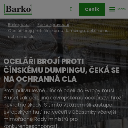
Rozbale
Přihlášení
Ceník
menu
do
klienstké
Barko, s.r.o.
Barko zpravodaj
zóny
Oceláři brojí proti čínskému dumpingu, čeká se na
ochranná cla
OCELÁŘI BROJÍ PROTI
ČÍNSKÉMU DUMPINGU, ČEKÁ SE
NA OCHRANNÁ CLA
Proti přílivu levné čínské oceli do Evropy musí
Brusel zakročit, jinak evropskému ocelářství hrozí
nevratné škody. S tímto vzkazem šli zástupci
evropských hutí na večeři s účastníky včerejší
mimořádné Rady ministrů pro
konkurenceschopnost.