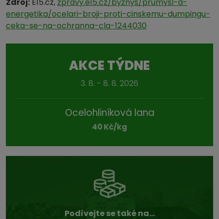
Zdroj:
E15.cz,
zpravy.e15.cz/byznys/prumysl-a-
energetika/ocelari-broji-proti-cinskemu-dumpingu-
ceka-se-na-ochranna-cla-1244030
AKCE TÝDNE
3. 8. - 8. 8. 2026
Ocelohliníková lana
40 Kč/kg
Podívejte se také na...