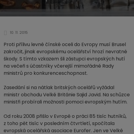
10. 11. 2015
Proti přílivu levné čínské oceli do Evropy musí Brusel
zakročit, jinak evropskému ocelářství hrozí nevratné
škody. S tímto vzkazem šli zástupci evropských hutí
na večeři s účastníky včerejší mimořádné Rady
ministrů pro konkurenceschopnost.
Zasedání si na nátlak britských ocelářů vyžádal
ministr obchodu Velké Británie Sajid Javid. Na schůzce
ministři probírali možnosti pomoci evropským hutím.
Od roku 2008 přišlo v Evropě o práci 85 tisíc hutníků,
z toho pět tisíc v posledním čtvrtletí, spočítala
evropská ocelářská asociace Eurofer. Jen ve Velké