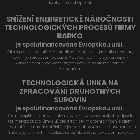
konkurenceschopnost
SNÍŽENÍ ENERGETICKÉ NÁROČNOSTI
TECHNOLOGICKÝCH PROCESŮ FIRMY
BARKO
je spolufinancováno Evropskou unií.
Cílem projektu je snížení energetické náročnosti výrobního procesu,
kterým je zpracování odpadů. Prostřednictvím projektu dojde k
výměně dvou vysokozdvižných vozíků a nahrazení jedním
nakladačem.
TECHNOLOGICKÁ LINKA NA
ZPRACOVÁNÍ DRUHOTNÝCH
SUROVIN
je spolufinancováno Evropskou unií.
Cílem projektu je pořízení linky sloužící ke zpracování elektroodpadu
(zejména z autoprůmyslu) prostřednictvím drcení a třídění s cílem
znovuzískání a navrácení čistých jednodruhových druhotných surovin
(měď a její slitiny, hliník, železo, nerez) do zpětného výrobního cyklu.