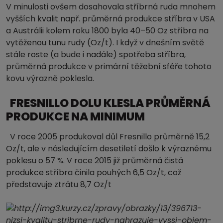
V minulosti ovšem dosahovala stříbrná ruda mnohem
vyšších kvalit např. průměrná produkce stříbra v USA
a Austrálii kolem roku 1800 byla 40–50 Oz stříbra na
vytěženou tunu rudy (Oz/t). I když v dnešním světě
stále roste (a bude i nadále) spotřeba stříbra,
průměrná produkce v primární těžební sféře tohoto
kovu výrazně poklesla.
FRESNILLO DOLU KLESLA PRŮMĚRNÁ
PRODUKCE NA MINIMUM
V roce 2005 produkoval důl Fresnillo průměrně 15,2
Oz/t, ale v následujícím desetiletí došlo k výraznému
poklesu o 57 %. V roce 2015 již průměrná čistá
produkce stříbra činila pouhých 6,5 Oz/t, což
představuje ztrátu 8,7 Oz/t