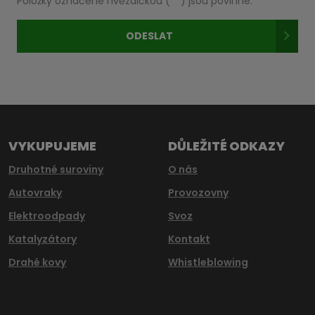
Položky označené hvězdičkou (
*
) jsou povinné.
zpracováním
osobních
ODESLAT
údajů
.
Formulář
se
nepodařilo
odeslat.
VYKUPUJEME
DŮLEŽITÉ ODKAZY
Druhotné suroviny
O nás
Autovraky
Provozovny
Elektroodpady
Svoz
Katalyzátory
Kontakt
Drahé kovy
Whistleblowing