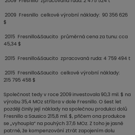
2009 Fresnillo zpracovaná ruda: 2 475 524 t
2009 Fresnillo celkové výrobní náklady: 90 356 626
$
2015 Fresnillo&Saucito průměrná cena za tunu: cca
45,34 $
2015 Fresnillo&Saucito zpracovaná ruda: 4 759 494 t
2015 Fresnillo&Saucito celkové výrobní náklady:
215 795 458 $
Společnost tedy v roce 2009 investovala 90,3 mil. $ na
výrobu 35,4 MOz stříbra v dole Fresnillo. O šest let
později činily její náklady na společnou produkci dolů
Fresnillo a Sausico 215,8 mil. $, přičem ona produkce
se „vyhoupla“ na pouhých 37,6 MOz. Z toho je jasně
patrné, že kompenzování ztrát zapojením dolu