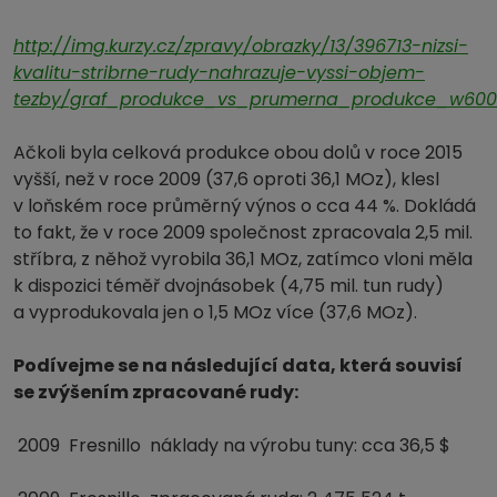
http://img.kurzy.cz/zpravy/obrazky/13/396713-nizsi-
kvalitu-stribrne-rudy-nahrazuje-vyssi-objem-
tezby/graf_produkce_vs_prumerna_produkce_w600
Ačkoli byla celková produkce obou dolů v roce 2015
vyšší, než v roce 2009 (37,6 oproti 36,1 MOz), klesl
v loňském roce průměrný výnos o cca 44 %. Dokládá
to fakt, že v roce 2009 společnost zpracovala 2,5 mil.
stříbra, z něhož vyrobila 36,1 MOz, zatímco vloni měla
k dispozici téměř dvojnásobek (4,75 mil. tun rudy)
a vyprodukovala jen o 1,5 MOz více (37,6 MOz).
Podívejme se na následující data, která souvisí
se zvýšením zpracované rudy:
2009 Fresnillo náklady na výrobu tuny: cca 36,5 $