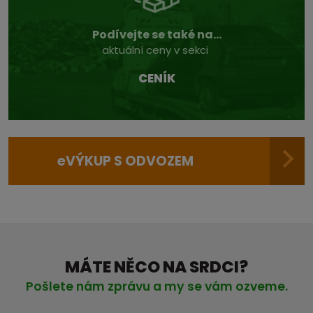
Podívejte se také na...
aktuální ceny v sekci
CENÍK
e
VÝKUP S ODVOZEM
MÁTE NĚCO NA SRDCI?
Pošlete nám zprávu a my se vám ozveme.