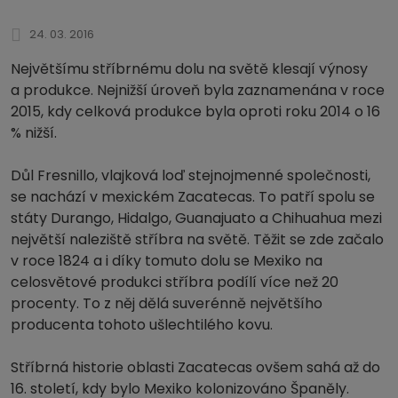
24. 03. 2016
Největšímu stříbrnému dolu na světě klesají výnosy
a produkce. Nejnižší úroveň byla zaznamenána v roce
2015, kdy celková produkce byla oproti roku 2014 o 16
% nižší.
Důl Fresnillo, vlajková loď stejnojmenné společnosti,
se nachází v mexickém Zacatecas. To patří spolu se
státy Durango, Hidalgo, Guanajuato a Chihuahua mezi
největší naleziště stříbra na světě. Těžit se zde začalo
v roce 1824 a i díky tomuto dolu se Mexiko na
celosvětové produkci stříbra podílí více než 20
procenty. To z něj dělá suverénně největšího
producenta tohoto ušlechtilého kovu.
Stříbrná historie oblasti Zacatecas ovšem sahá až do
16. století, kdy bylo Mexiko kolonizováno Španěly.