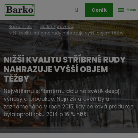
Rozbale
Přihlášení
Ceník
menu
do
klienstké
Barko, s.r.o.
Barko zpravodaj
zóny
Nižší kvalitu stříbrné rudy nahrazuje vyšší objem těžby
NIŽŠÍ KVALITU STŘÍBRNÉ RUDY
NAHRAZUJE VYŠŠÍ OBJEM
TĚŽBY
Největšímu stříbrnému dolu na světě klesají
výnosy a produkce. Nejnižší úroveň byla
zaznamenána v roce 2015, kdy celková produkce
byla oproti roku 2014 o 16 % nižší.