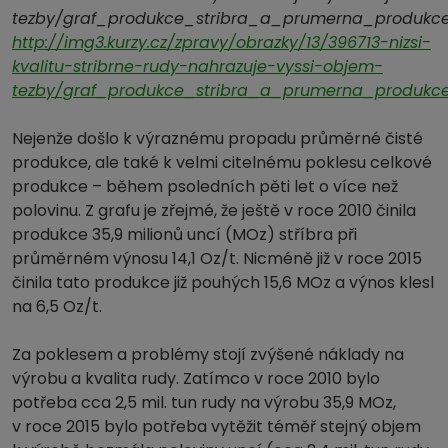
http://img3.kurzy.cz/zpravy/obrazky/13/396713-nizsi-
kvalitu-stribrne-rudy-nahrazuje-vyssi-objem-
tezby/graf_produkce_stribra_a_prumerna_produkc
Nejenže došlo k výraznému propadu průměrné čisté
produkce, ale také k velmi citelnému poklesu celkové
produkce – během psoledních pěti let o více než
polovinu. Z grafu je zřejmé, že ještě v roce 2010 činila
produkce 35,9 milionů uncí (MOz) stříbra při
průměrném výnosu 14,1 Oz/t. Nicméně již v roce 2015
činila tato produkce již pouhých 15,6 MOz a výnos klesl
na 6,5 Oz/t.
Za poklesem a problémy stojí zvýšené náklady na
výrobu a kvalita rudy. Zatímco v roce 2010 bylo
potřeba cca 2,5 mil. tun rudy na výrobu 35,9 MOz,
v roce 2015 bylo potřeba vytěžit téměř stejný objem