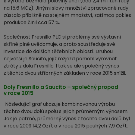
k výrobě bezmála poloviny uncí (cca 2,4 mil. tun rudy
na 15,6 MOz). Jinými slovy množství zpracované rudy
zůstalo přibližně na stejném množství, zatímco pokles
produkce činil cca 57 %.
Společnost Fresnillo PLC si problémy své výstavní
skříně plně uvědomuje, a proto soustřeďuje své
investice do dalších těžebních oblastí. Druhou
největší je Saucito, jejíž rozjezd pomohl vyrovnat
ztráty z dolu Fresnillo. I tak se ale společný výnos
z těchto dvou stříbrných základen v roce 2015 snížil.
Doly Fresnillo a Saucito – společný propad
v roce 2015
Následující graf ukazuje kombinovanou výrobu
těchto dvou dolů spolu s jejich průměrným výnosem.
Jak je patrné, průměrný výnos z těchto dvou dolů byl
v roce 2009 14,2 Oz/t a v roce 2015 pouhých 7,9 Oz/t.