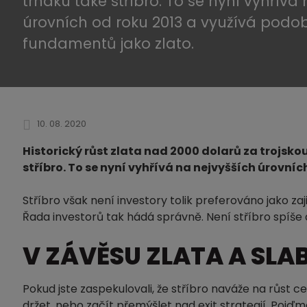
trháku také stříbro. To se nyní vyhřívá
úrovních od roku 2013 a využívá podo
fundamentů jako zlato.
10. 08. 2020
Historický růst zlata nad 2000 dolarů za trojsko
stříbro. To se nyní vyhřívá na nejvyšších úrovn
Stříbro však není investory tolik preferováno jako zaj
Řada investorů tak hádá správně. Není stříbro spíše
V ZÁVĚSU ZLATA A SLA
Pokud jste zaspekulovali, že stříbro naváže na růst cen
držet, nebo začít přemýšlet nad exit strategií. Pojďme