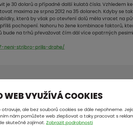
avit je 30 dolarů a případně další kulatá čísla. Vzhledem 
vat maxima ze srpna 2012 na 35 dolarech. Kdyby se tak 
bídky, která by však po otevření dolů měla vracet na pů
říliš pochopení. Nahoru ho žene kombinace faktorů, kter
ů bude na trhů převažovat čím dál více opatrných pesimi
-neni-stribro-prilis-drahe/
MÁTE NĚCO NA SRDCI?
O WEB VYUŽÍVÁ COOKIES
ete nám zprávu a my se vám oz
 otravuje, ale bez souborů cookies se dále nepohneme. Jeji
ním nám pomůžete web zlepšovat a taky pracovat s reklam
de skutečně zajímat.
Zobrazit podrobnosti
*
E-mail
*