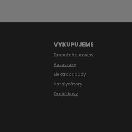
se
nepodařilo
odeslat.
VYKUPUJEME
Druhotné suroviny
Autovraky
Elektroodpady
Katalyzátory
Drahé kovy