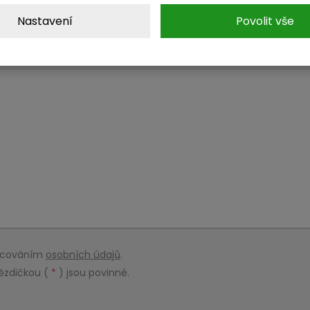
Nastavení
Povolit vše
racováním
osobních údajů
.
ězdičkou (
*
) jsou povinné.