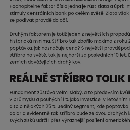
Pochopitelně faktor číslo jedna je růst zlata a úprk
stimuly centrálních bank po celém světě. Zlato vša
se podívat pravdě do očí.
Druhým faktorem je totiž jeden z největších propad
historická minima. Stříbro tak zbořilo maxima z roku
poptávka, jak naznačuje cena? S největší pravděpodob
stříbra na světě, tak je nejhorší za posledních 10 le
zemích dovážejících drahý kov.
REÁLNĚ STŘÍBRO TOLIK
Fundament zůstává velmi slabý, a to především kvůli
v průmyslu a pouhých 11 % jako investice. V letošn
a to o nějakých 25 %. Jediný segment, kde poptávka 
dolar a evidentně tak stříbro bude ze dvou drahých k
svých zisků udrží i přes výraznější posílení amerického