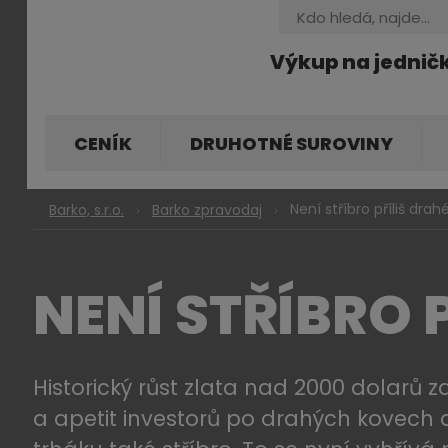
Vyhledávání
Výkup na jednič
CENÍK
DRUHOTNÉ SUROVINY
Není stříbro příliš drah
Barko, s.r.o.
Barko zpravodaj
NENÍ STŘÍBRO 
Historický růst zlata nad 2000 dolarů z
a apetit investorů po drahých kovech 