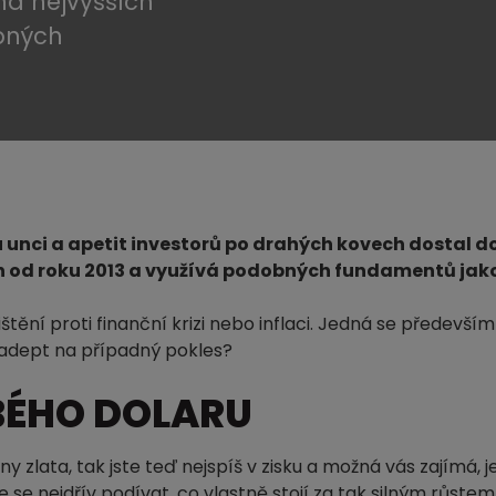
 na nejvyšších
bných
u unci a apetit investorů po drahých kovech dostal d
ích od roku 2013 a využívá podobných fundamentů jako
ištění proti finanční krizi nebo inflaci. Jedná se předevší
 adept na případný pokles?
BÉHO DOLARU
y zlata, tak jste teď nejspíš v zisku a možná vás zajímá, jes
 se nejdřív podívat, co vlastně stojí za tak silným růstem 