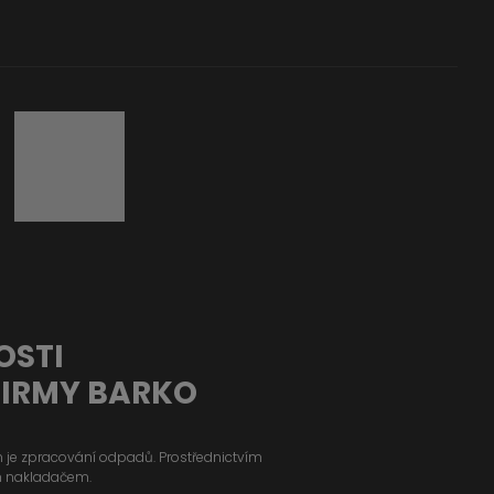
OSTI
FIRMY BARKO
ým je zpracování odpadů. Prostřednictvím
m nakladačem.