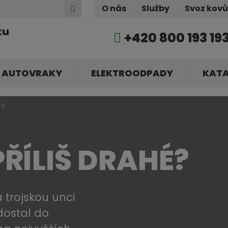
Hledat
O nás
Služby
Svoz kov
ku
+420 800 193 19
AUTOVRAKY
ELEKTROODPADY
KAT
é?
PŘÍLIŠ DRAHÉ?
a trojskou unci
dostal do