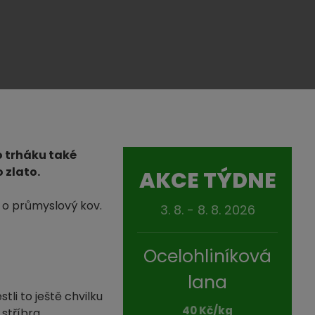
o trháku také
 zlato.
AKCE TÝDNE
m o průmyslový kov.
3. 8. - 8. 8. 2026
Ocelohliníková
lana
tli to ještě chvilku
40 Kč/kg
stříbra.