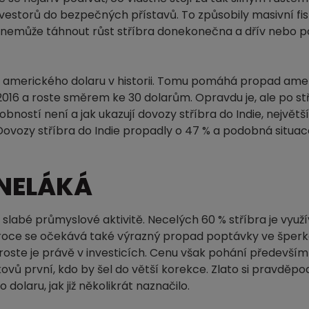
 investorů do bezpečných přístavů. To způsobily masivní fi
k nemůže táhnout růst stříbra donekonečna a dřív nebo p
ů amerického dolaru v historii. Tomu pomáhá propad ame
 2016 a roste směrem ke 30 dolarům. Opravdu je, ale po st
ností není a jak ukazují dovozy stříbra do Indie, největš
t. Dovozy stříbra do Indie propadly o 47 % a podobná situac
 NELÁKÁ
 slabé průmyslové aktivitě. Necelých 60 % stříbra je vyu
ím roce se očekává také výrazný propad poptávky ve šper
roste je právě v investicích. Cenu však pohání především
ovů první, kdo by šel do větší korekce. Zlato si pravděp
 dolaru, jak již několikrát naznačilo.