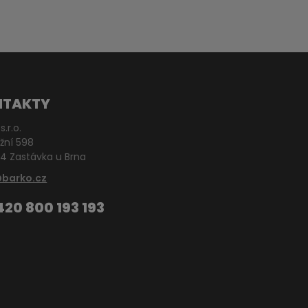
NTAKTY
s.r.o.
žní 598
4 Zastávka u Brna
@barko.cz
420 800 193 193