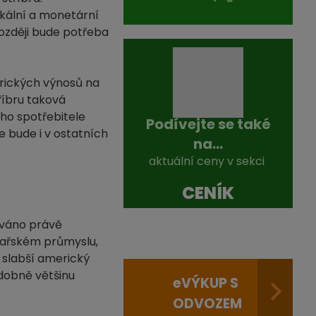
skální a monetární
ozději bude potřeba
rických výnosů na
říbru taková
ího spotřebitele
Podívejte se také
e bude i v ostatních
na...
aktuální ceny v sekci
CENÍK
žíváno právě
kařském průmyslu,
 slabší americký
odobně většinu
e
VÝKUP S
ODVOZEM