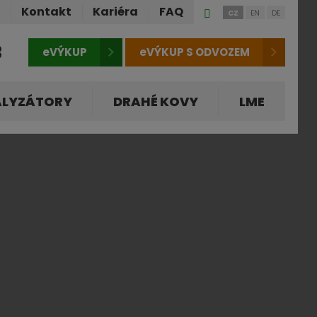
Přihlášení
ů
Kontakt
Kariéra
FAQ
CZ
EN
DE
do
klienstké
3
eVÝKUP
eVÝKUP S ODVOZEM
zóny
ALYZÁTORY
DRAHÉ KOVY
LME