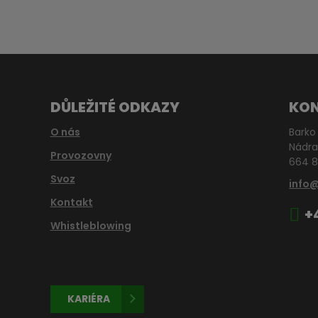
DŮLEŽITÉ ODKAZY
KO
O nás
Barko 
Nádra
Provozovny
664 8
Svoz
info
Kontakt
+
Whistleblowing
KARIÉRA