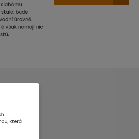
ke slabému
stalo, bude
vodní úrovně.
é však nemají nic
stů.
veme.
ch
ou, která