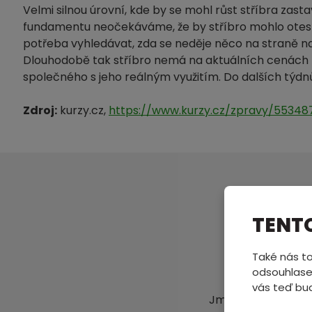
Velmi silnou úrovní, kde by se mohl růst stříbra zast
fundamentu neočekáváme, že by stříbro mohlo otesto
potřeba vyhledávat, zda se neděje něco na straně na
Dlouhodobě tak stříbro nemá na aktuálních cenách p
společného s jeho reálným využitím. Do dalších týdn
Zdroj:
kurzy.cz,
https://www.kurzy.cz/zpravy/553487
TENT
Pošl
Také nás to
odsouhlase
vás teď bu
Jméno a příjmení