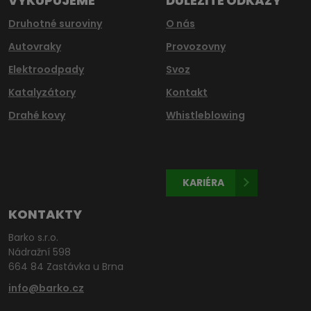
VYKUPUJEME
DŮLEŽITÉ ODKAZY
Druhotné suroviny
O nás
Autovraky
Provozovny
Elektroodpady
Svoz
Katalyzátory
Kontakt
Drahé kovy
Whistleblowing
KARIÉRA
KONTAKTY
Barko s.r.o.
Nádražní 598
664 84 Zastávka u Brna
info@barko.cz