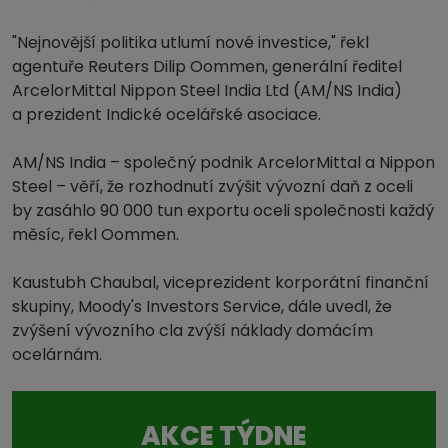
"Nejnovější politika utlumí nové investice," řekl
agentuře Reuters Dilip Oommen, generální ředitel
ArcelorMittal Nippon Steel India Ltd (AM/NS India)
a prezident Indické ocelářské asociace.
AM/NS India – společný podnik ArcelorMittal a Nippon
Steel – věří, že rozhodnutí zvýšit vývozní daň z oceli
by zasáhlo 90 000 tun exportu oceli společnosti každý
měsíc, řekl Oommen.
Kaustubh Chaubal, viceprezident korporátní finanční
skupiny, Moody's Investors Service, dále uvedl, že
zvýšení vývozního cla zvýší náklady domácím
ocelárnám.
AKCE TÝDNE