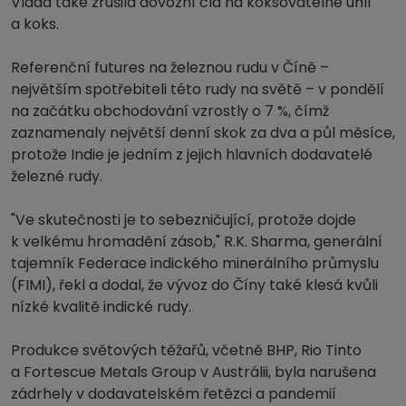
Vláda také zrušila dovozní cla na koksovatelné uhlí
a koks.
Referenční futures na železnou rudu v Číně –
největším spotřebiteli této rudy na světě – v pondělí
na začátku obchodování vzrostly o 7 %, čímž
zaznamenaly největší denní skok za dva a půl měsíce,
protože Indie je jedním z jejich hlavních dodavatelé
železné rudy.
"Ve skutečnosti je to sebezničující, protože dojde
k velkému hromadění zásob," R.K. Sharma, generální
tajemník Federace indického minerálního průmyslu
(FIMI), řekl a dodal, že vývoz do Číny také klesá kvůli
nízké kvalitě indické rudy.
Produkce světových těžařů, včetně BHP, Rio Tinto
a Fortescue Metals Group v Austrálii, byla narušena
zádrhely v dodavatelském řetězci a pandemií