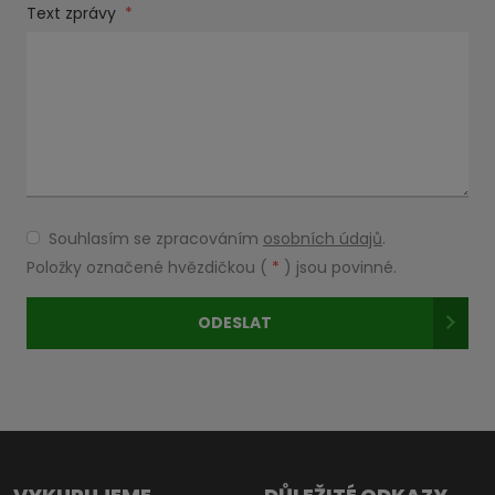
Text zprávy
*
Souhlasím se zpracováním
osobních údajů
.
Souhlasím
se
Položky označené hvězdičkou (
*
) jsou povinné.
zpracováním
osobních
ODESLAT
údajů
.
Formulář
se
nepodařilo
odeslat.