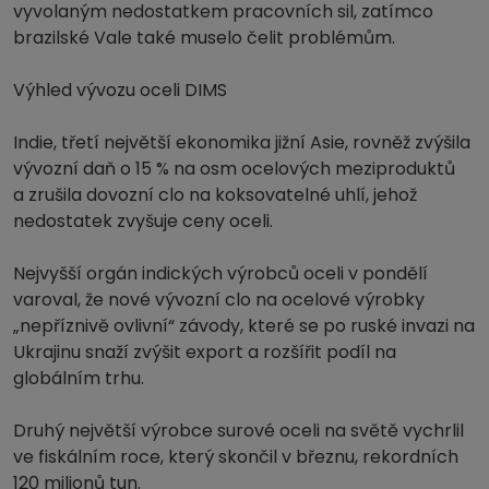
vyvolaným nedostatkem pracovních sil, zatímco
brazilské Vale také muselo čelit problémům.
Výhled vývozu oceli DIMS
Indie, třetí největší ekonomika jižní Asie, rovněž zvýšila
vývozní daň o 15 % na osm ocelových meziproduktů
a zrušila dovozní clo na koksovatelné uhlí, jehož
nedostatek zvyšuje ceny oceli.
Nejvyšší orgán indických výrobců oceli v pondělí
varoval, že nové vývozní clo na ocelové výrobky
„nepříznivě ovlivní“ závody, které se po ruské invazi na
Ukrajinu snaží zvýšit export a rozšířit podíl na
globálním trhu.
Druhý největší výrobce surové oceli na světě vychrlil
ve fiskálním roce, který skončil v březnu, rekordních
120 milionů tun.