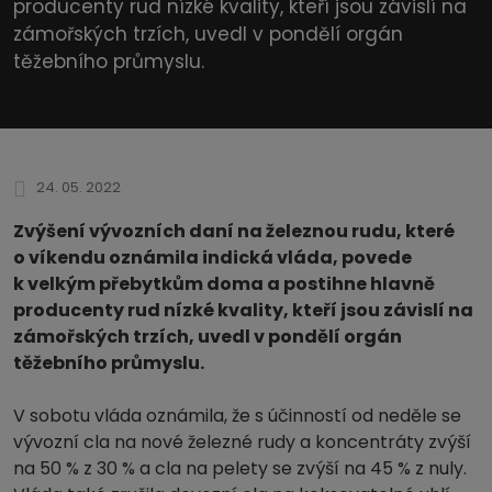
producenty rud nízké kvality, kteří jsou závislí na
zámořských trzích, uvedl v pondělí orgán
těžebního průmyslu.
24. 05. 2022
Zvýšení vývozních daní na železnou rudu, které
o víkendu oznámila indická vláda, povede
k velkým přebytkům doma a postihne hlavně
producenty rud nízké kvality, kteří jsou závislí na
zámořských trzích, uvedl v pondělí orgán
těžebního průmyslu.
V sobotu vláda oznámila, že s účinností od neděle se
vývozní cla na nové železné rudy a koncentráty zvýší
na 50 % z 30 % a cla na pelety se zvýší na 45 % z nuly.