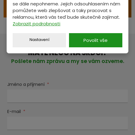
se dále nepohneme. Jejich odsouhlasením nám
e
VÝKUP S ODVOZEM
pomůžete web zlepšovat a taky pracovat s
reklamou, která vás teď bude skutečně zajímat.
Zobrazit podrobnosti
Nastavení
Povolit vše
MÁTE NĚCO NA SRDCI?
Pošlete nám zprávu a my se vám ozveme.
Jméno a příjmení
*
E-mail
*