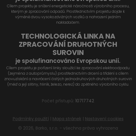
Cílem projektu je snížení energetické náročnosti výrobního procesu,
kterým je zpracování odpadů. Prostřednictvím projektu dojde k
výměně dvou vysokozdvižných vozíků a nahrazení jedním
nakladačem.
TECHNOLOGICKÁ LINKA NA
ZPRACOVÁNÍ DRUHOTNÝCH
SUROVIN
je spolufinancováno Evropskou unií.
Cílem projektu je pořízení linky sloužící ke zpracování elektroodpadu
(zejména z autoprůmyslu) prostřednictvím drcení a třídění s cílem
znovuzískání a navrácení čistých jednodruhových druhotných surovin
(měď a její slitiny, hliník, železo, nerez) do zpětného výrobního cyklu.
Počet přístupů:
10717742
Podmínky použití
|
Mapa stránek
|
Nastavení cookies
© 2026, Barko, s.r.o. - všechna práva vyhrazena