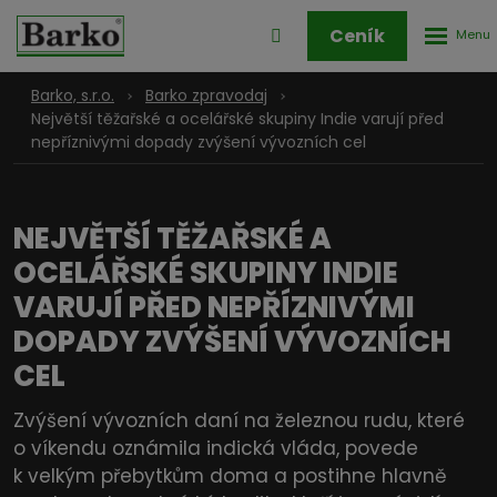
Rozbale
Přihlášení
Ceník
menu
do
klienstké
Barko, s.r.o.
Barko zpravodaj
zóny
Největší těžařské a ocelářské skupiny Indie varují před
nepříznivými dopady zvýšení vývozních cel
NEJVĚTŠÍ TĚŽAŘSKÉ A
OCELÁŘSKÉ SKUPINY INDIE
VARUJÍ PŘED NEPŘÍZNIVÝMI
DOPADY ZVÝŠENÍ VÝVOZNÍCH
CEL
Zvýšení vývozních daní na železnou rudu, které
o víkendu oznámila indická vláda, povede
k velkým přebytkům doma a postihne hlavně