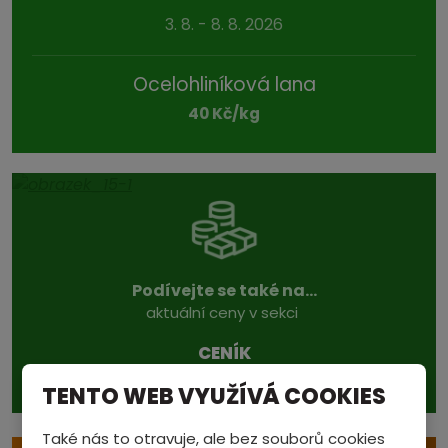
3. 8. - 8. 8. 2026
Ocelohliníková lana
40 Kč/kg
Podívejte se také na...
aktuální ceny v sekci
CENÍK
TENTO WEB VYUŽÍVÁ COOKIES
Také nás to otravuje, ale bez souborů cookies