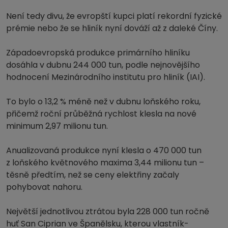
Není tedy divu, že evropští kupci platí rekordní fyzické
prémie nebo že se hliník nyní dováží až z daleké Číny.
Západoevropská produkce primárního hliníku
dosáhla v dubnu 244 000 tun, podle nejnovějšího
hodnocení Mezinárodního institutu pro hliník (IAI).
To bylo o 13,2 % méně než v dubnu loňského roku,
přičemž roční průběžná rychlost klesla na nové
minimum 2,97 milionu tun.
Anualizovaná produkce nyní klesla o 470 000 tun
z loňského květnového maxima 3,44 milionu tun –
těsně předtím, než se ceny elektřiny začaly
pohybovat nahoru.
Největší jednotlivou ztrátou byla 228 000 tun ročně
huť San Ciprian ve Španělsku, kterou vlastník-