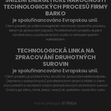
TECHNOLOGICKÝCH PROCESŮ FIRMY
BARKO
je spolufinancováno Evropskou unií.
Cílem projektu je snížení energetické náročnosti výrobního procesu,
kterým je zpracování odpadů. Prostřednictvím projektu dojde k
výměně dvou vysokozdvižných vozíků a nahrazení jedním
nakladačem.
TECHNOLOGICKÁ LINKA NA
ZPRACOVÁNÍ DRUHOTNÝCH
SUROVIN
je spolufinancováno Evropskou unií.
Cílem projektu je pořízení linky sloužící ke zpracování elektroodpadu
(zejména z autoprůmyslu) prostřednictvím drcení a třídění s cílem
znovuzískání a navrácení čistých jednodruhových druhotných surovin
(měď a její slitiny, hliník, železo, nerez) do zpětného výrobního cyklu.
Počet přístupů:
10715924