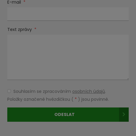
E-mail
*
Text zprávy
*
Souhlasím se zpracováním
osobních údajů
.
Souhlasím
se
Položky označené hvězdičkou (
*
) jsou povinné.
zpracováním
osobních
ODESLAT
údajů
.
Formulář
se