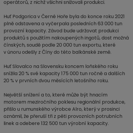
operátorů, z nichž všichni snižovali produkci.
Huť Podgorica v Černé Hoře byla do konce roku 2021
plně odstavena a vyčerpala posledních 63 000 tun
provozní kapacity. Závod bude udržovat produkci
produktů s použitím nakoupených ingotů, dost možná
čínských, soudě podle 20 000 tun exportu, které
v únoru odešly z Číny do této balkánské země.
Huť Slovalco na Slovensku koncem loňského roku
snížila 20 % své kapacity 175 000 tun ročně a dalších
20 % v prvních dvou měsících letošního roku.
Největší snížení a to, které může být hnacím
motorem meziročního poklesu regionální produkce,
přišlo u rumunského výrobce Alro, který v prosinci
oznámil, že přeruší tři z pěti provozních potrubních
linek a odebere 132 500 tun výrobní kapacity.