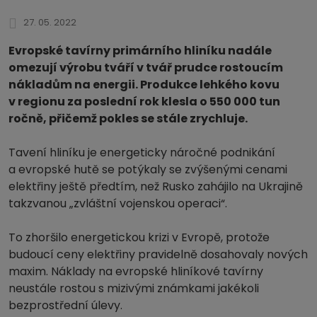
27. 05. 2022
Evropské tavírny primárního hliníku nadále
omezují výrobu tváří v tvář prudce rostoucím
nákladům na energii. Produkce lehkého kovu
v regionu za poslední rok klesla o 550 000 tun
ročně, přičemž pokles se stále zrychluje.
Tavení hliníku je energeticky náročné podnikání
a evropské hutě se potýkaly se zvýšenými cenami
elektřiny ještě předtím, než Rusko zahájilo na Ukrajině
takzvanou „zvláštní vojenskou operaci“.
To zhoršilo energetickou krizi v Evropě, protože
budoucí ceny elektřiny pravidelně dosahovaly nových
maxim. Náklady na evropské hliníkové tavírny
neustále rostou s mizivými známkami jakékoli
bezprostřední úlevy.