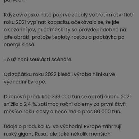
Když evropské hutě poprvé začaly ve třetím čtvrtletí
roku 2021 vypínat kapacitu, očekávalo se, že jde
o sezónní jev, přičemž škrty se pravděpodobně na
jaře obrátí, protože teploty rostou a poptávka po
energii klesá.
To už není součástí scénáře.
Od začátku roku 2022 klesá i výroba hliníku ve
východní Evropě.
Dubnová produkce 333 000 tun se oproti dubnu 2021
snížila o 2,4 %, zatímco roční objemy za první čtyři
měsíce roku klesly o něco málo přes 80 000 tun.
Údaje o produkci IAI ve východní Evropě zahrnují
ruský gigant Rusal, ale také několik menších