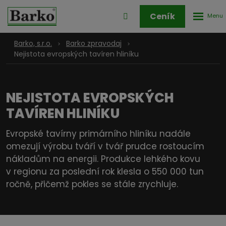
Rozbale
Přihlášení
Ceník
menu
do
klienstké
Barko, s.r.o.
Barko zpravodaj
zóny
Nejistota evropských tavíren hliníku
NEJISTOTA EVROPSKÝCH
TAVÍREN HLINÍKU
Evropské tavírny primárního hliníku nadále
omezují výrobu tváří v tvář prudce rostoucím
nákladům na energii. Produkce lehkého kovu
v regionu za poslední rok klesla o 550 000 tun
ročně, přičemž pokles se stále zrychluje.