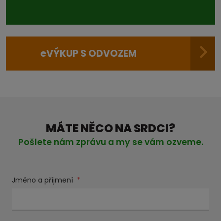
e
VÝKUP S ODVOZEM
MÁTE NĚCO NA SRDCI?
Pošlete nám zprávu a my se vám ozveme.
Jméno a příjmení
*