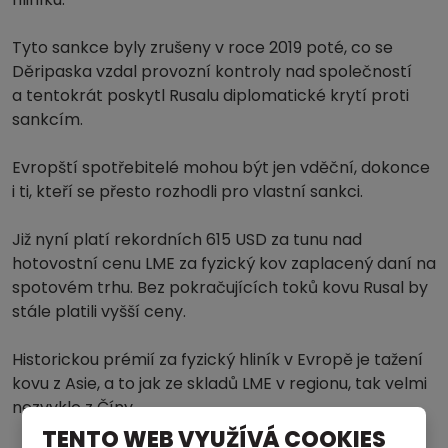
Tyto sankce byly zrušeny v roce 2019 poté, co se
Děripaska vzdal provozní kontroly nad společností
a tentokrát poskytl Rusalu diplomatické krytí proti
sankcím.
Evropští spotřebitelé mohou být jen vděční, dokonce
i ti, kteří se přesto rozhodli pro vlastní sankci.
Již nyní platí rekordních 615 USD za tunu nad
hotovostní cenu LME za fyzický kov zaplacený daní na
spotovém trhu. Bez pokračujících toků kovu Rusal by
stále platili vyšší ceny.
Historickou prémií za fyzický hliník v Evropě je tažení
kovu z Asie, a to jak ze skladů LME v regionu, tak velmi
nezvykle z Číny.
TENTO WEB VYUŽÍVÁ COOKIES