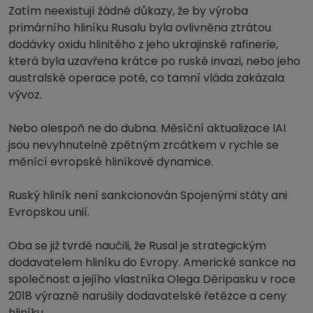
Zatím neexistují žádné důkazy, že by výroba
primárního hliníku Rusalu byla ovlivněna ztrátou
dodávky oxidu hlinitého z jeho ukrajinské rafinerie,
která byla uzavřena krátce po ruské invazi, nebo jeho
australské operace poté, co tamní vláda zakázala
vývoz.
Nebo alespoň ne do dubna. Měsíční aktualizace IAI
jsou nevyhnutelně zpětným zrcátkem v rychle se
měnící evropské hliníkové dynamice.
Ruský hliník není sankcionován Spojenými státy ani
Evropskou unií.
Oba se již tvrdě naučili, že Rusal je strategickým
dodavatelem hliníku do Evropy. Americké sankce na
společnost a jejího vlastníka Olega Děripasku v roce
2018 výrazně narušily dodavatelské řetězce a ceny
hliníku.