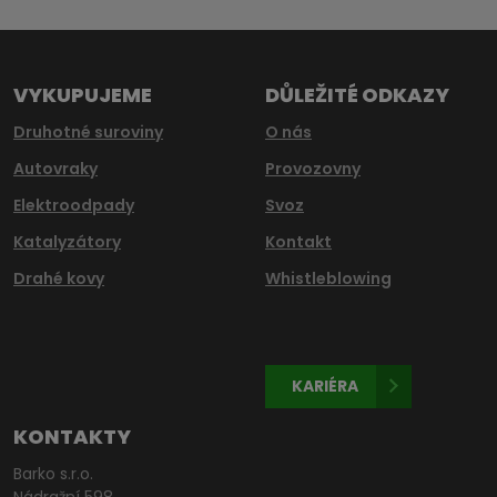
nepodařilo
odeslat.
VYKUPUJEME
DŮLEŽITÉ ODKAZY
Druhotné suroviny
O nás
Autovraky
Provozovny
Elektroodpady
Svoz
Katalyzátory
Kontakt
Drahé kovy
Whistleblowing
KARIÉRA
KONTAKTY
Barko s.r.o.
Nádražní 598