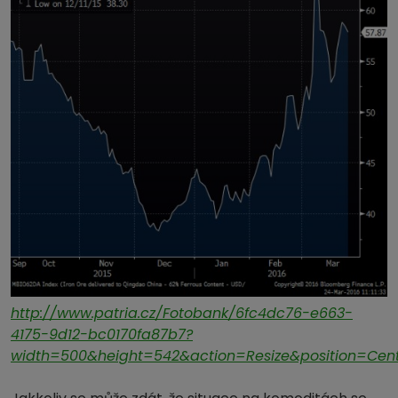
http://www.patria.cz/Fotobank/6fc4dc76-e663-
4175-9d12-bc0170fa87b7?
width=500&height=542&action=Resize&position=Cen