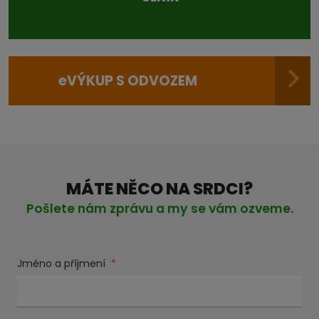
e
VÝKUP S ODVOZEM
MÁTE NĚCO NA SRDCI?
Pošlete nám zprávu a my se vám ozveme.
Jméno a příjmení
*