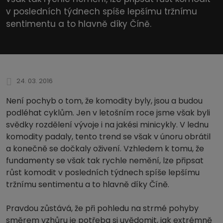
v posledních týdnech spíše lepšímu tržnímu
sentimentu a to hlavně díky Číně.
24. 03. 2016
Není pochyb o tom, že komodity byly, jsou a budou
podléhat cyklům. Jen v letošním roce jsme však byli
svědky rozdělení vývoje i na jakési minicykly. V lednu
komodity padaly, tento trend se však v únoru obrátil
a konečně se dočkaly oživení. Vzhledem k tomu, že
fundamenty se však tak rychle nemění, lze připsat
růst komodit v posledních týdnech spíše lepšímu
tržnímu sentimentu a to hlavně díky Číně.
Pravdou zůstává, že při pohledu na strmé pohyby
směrem vzhůru je potřeba si uvědomit, jak extrémně