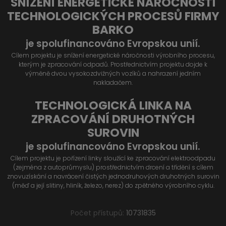
SNÍŽENÍ ENERGETICKÉ NÁROČNOSTI
TECHNOLOGICKÝCH PROCESŮ FIRMY
BARKO
je spolufinancováno Evropskou unií.
Cílem projektu je snížení energetické náročnosti výrobního procesu,
kterým je zpracování odpadů. Prostřednictvím projektu dojde k
výměně dvou vysokozdvižných vozíků a nahrazení jedním
nakladačem.
TECHNOLOGICKÁ LINKA NA
ZPRACOVÁNÍ DRUHOTNÝCH
SUROVIN
je spolufinancováno Evropskou unií.
Cílem projektu je pořízení linky sloužící ke zpracování elektroodpadu
(zejména z autoprůmyslu) prostřednictvím drcení a třídění s cílem
znovuzískání a navrácení čistých jednodruhových druhotných surovin
(měď a její slitiny, hliník, železo, nerez) do zpětného výrobního cyklu.
Počet přístupů:
10731835