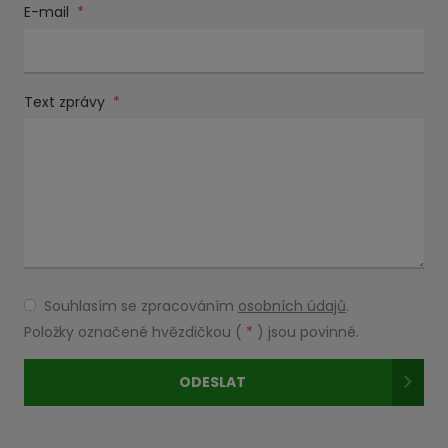
E-mail
*
Text zprávy
*
Souhlasím se zpracováním
osobních údajů
.
Souhlasím
se
Položky označené hvězdičkou (
*
) jsou povinné.
zpracováním
osobních
ODESLAT
údajů
.
Formulář