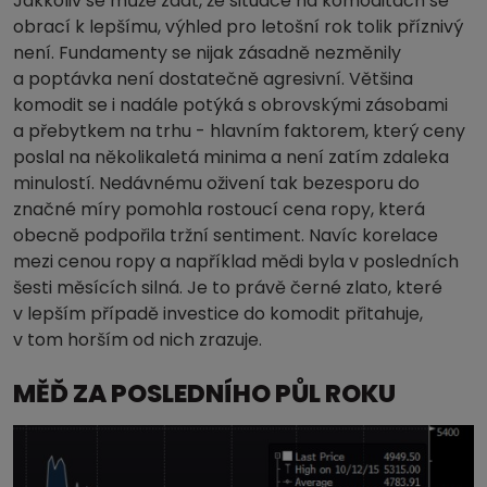
Jakkoliv se může zdát, že situace na komoditách se
obrací k lepšímu, výhled pro letošní rok tolik příznivý
není. Fundamenty se nijak zásadně nezměnily
a poptávka není dostatečně agresivní. Většina
komodit se i nadále potýká s obrovskými zásobami
a přebytkem na trhu - hlavním faktorem, který ceny
poslal na několikaletá minima a není zatím zdaleka
minulostí. Nedávnému oživení tak bezesporu do
značné míry pomohla rostoucí cena ropy, která
obecně podpořila tržní sentiment. Navíc korelace
mezi cenou ropy a například mědi byla v posledních
šesti měsících silná. Je to právě černé zlato, které
v lepším případě investice do komodit přitahuje,
v tom horším od nich zrazuje.
MĚĎ ZA POSLEDNÍHO PŮL ROKU