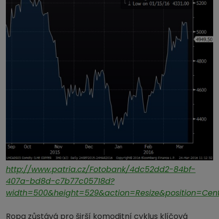
http://www.patria.cz/Fotobank/4dc52dd2-84bf-
407a-bd8d-c7b77c05718d?
width=500&height=529&action=Resize&position=Cen
Ropa zůstává pro širší komoditní cyklus klíčová