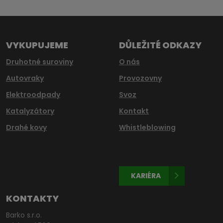
se
nepodařilo
odeslat.
VYKUPUJEME
DŮLEŽITÉ ODKAZY
Druhotné suroviny
O nás
Autovraky
Provozovny
Elektroodpady
Svoz
Katalyzátory
Kontakt
Drahé kovy
Whistleblowing
KARIÉRA
KONTAKTY
Barko s.r.o.