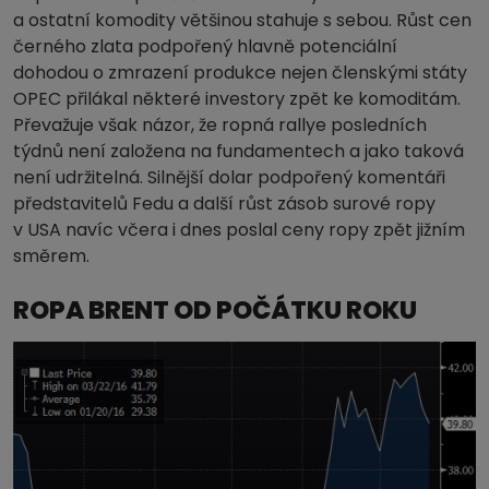
a ostatní komodity většinou stahuje s sebou. Růst cen
černého zlata podpořený hlavně potenciální
dohodou o zmrazení produkce nejen členskými státy
OPEC přilákal některé investory zpět ke komoditám.
Převažuje však názor, že ropná rallye posledních
týdnů není založena na fundamentech a jako taková
není udržitelná. Silnější dolar podpořený komentáři
představitelů Fedu a další růst zásob surové ropy
v USA navíc včera i dnes poslal ceny ropy zpět jižním
směrem.
ROPA BRENT OD POČÁTKU ROKU