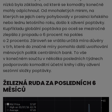
nízká byla základna, od které se komodity konečně
mohly odpíchnout. Od mnohaletých minim, na
kterých se jejich ceny pohybovaly v prosinci loňského
nebo lednu letošního roku, došlo k oživení poptávky.
Kupříkladu globální poptávka po oceli se meziročně
zlepšila z propadu o 6 procent na pokles
o 2 procenta. Zároveň se vrátila určitá míra důvěry
v trh, které do značné míry pomohlo další uvolňování
měnových politik centrálních bank. To vše
v konečném součtu v několika posledních týdnech
podporovalo komoditní účetní knihy i díky oživení
sezónní složky poptávky.
ŽELEZNÁ RUDA ZA POSLEDNÍCH 6
MĚSÍCŮ