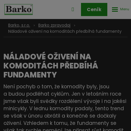
Rozbale
Přihlášení
Ceník
menu
do
klienstké
Barko, s.r.o.
Barko zpravodaj
zóny
Náladové oživení na komoditách předbíhá fundamenty
NÁLADOVÉ OŽIVENÍ NA
KOMODITÁCH PŘEDBÍHÁ
FUNDAMENTY
Není pochyb o tom, že komodity byly, jsou
a budou podléhat cyklům. Jen v letošním roce
jsme však byli svědky rozdělení vývoje i na jakési
minicykly. V lednu komodity padaly, tento trend
se však v únoru obrátil a konečně se dočkaly
oživení. Vzhledem k tomu, že fundamenty se
však tak rychle nemění, lze připsat růst komodit