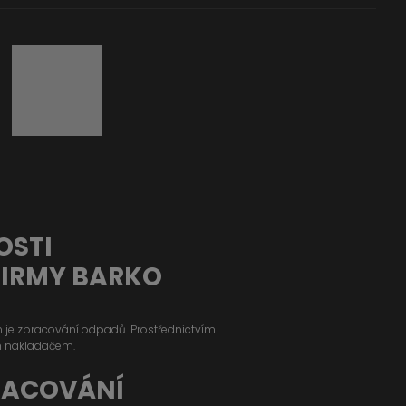
OSTI
FIRMY BARKO
ým je zpracování odpadů. Prostřednictvím
m nakladačem.
RACOVÁNÍ