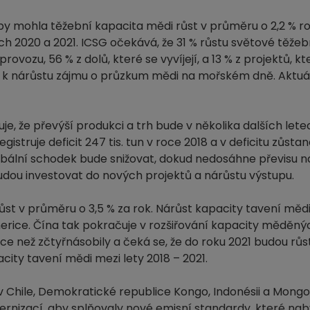
y mohla těžební kapacita mědi růst v průměru o 2,2 % ro
ch 2020 a 2021. ICSG očekává, že 31 % růstu světové těže
ozu, 56 % z dolů, které se vyvíjejí, a 13 % z projektů, kte
ází k nárůstu zájmu o průzkum mědi na mořském dně. Aktuál
, že převýší produkci a trh bude v několika dalších letech
struje deficit 247 tis. tun v roce 2018 a v deficitu zůstan
lobální schodek bude snižovat, dokud nedosáhne převisu 
dou investovat do nových projektů a nárůstu výstupu.
t v průměru o 3,5 % za rok. Nárůst kapacity tavení mědi 
merice. Čína tak pokračuje v rozšiřování kapacity měděnýc
ce než zčtyřnásobily a čeká se, že do roku 2021 budou růst 
ty tavení mědi mezi lety 2018 – 2021.
 Chile, Demokratické republice Kongo, Indonésii a Mongol
odernizací, aby splňovaly nové emisní standardy, které nab