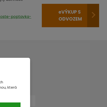
e
VÝKUP S
roste-poptavka-
ODVOZEM
veme.
ch
ou, která