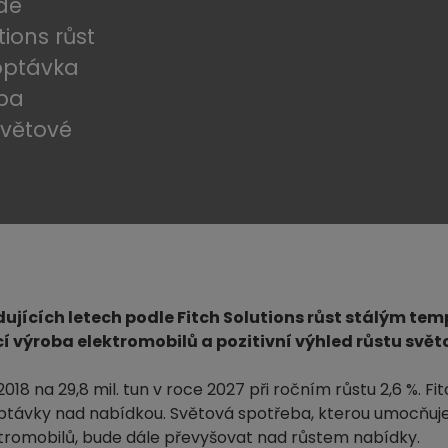
de
tions růst
optávka
oba
světové
jících letech podle Fitch Solutions růst stálým tem
 výroba elektromobilů a pozitivní výhled růstu svě
18 na 29,8 mil. tun v roce 2027 při ročním růstu 2,6 %. Fit
optávky nad nabídkou. Světová spotřeba, kterou umocňuje
ktromobilů, bude dále převyšovat nad růstem nabídky.