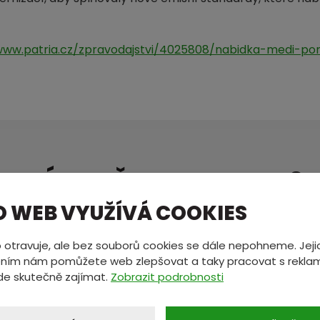
www.patria.cz/zpravodajstvi/4025808/nabidka-medi-po
MÁTE NĚCO NA SRDCI?
ete nám zprávu a my se vám oz
O WEB VYUŽÍVÁ COOKIES
 otravuje, ale bez souborů cookies se dále nepohneme. Jeji
ním nám pomůžete web zlepšovat a taky pracovat s reklam
*
E-mail
*
de skutečně zajímat.
Zobrazit podrobnosti