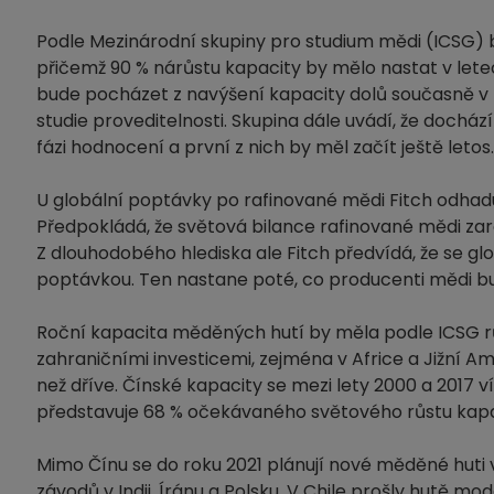
Podle Mezinárodní skupiny pro studium mědi (ICSG) b
přičemž 90 % nárůstu kapacity by mělo nastat v lete
bude pocházet z navýšení kapacity dolů současně v prov
studie proveditelnosti. Skupina dále uvádí, že doch
fázi hodnocení a první z nich by měl začít ještě letos.
U globální poptávky po rafinované mědi Fitch odhaduje
Předpokládá, že světová bilance rafinované mědi zaregi
Z dlouhodobého hlediska ale Fitch předvídá, že se g
poptávkou. Ten nastane poté, co producenti mědi bu
Roční kapacita měděných hutí by měla podle ICSG růs
zahraničními investicemi, zejména v Africe a Jižní A
než dříve. Čínské kapacity se mezi lety 2000 a 2017 ví
představuje 68 % očekávaného světového růstu kapaci
Mimo Čínu se do roku 2021 plánují nové měděné huti v
závodů v Indii, Íránu a Polsku. V Chile prošly hutě m