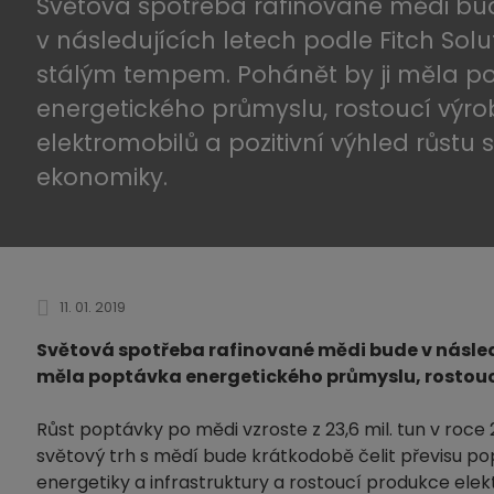
Světová spotřeba rafinované mědi bu
v následujících letech podle Fitch Solu
stálým tempem. Pohánět by ji měla p
energetického průmyslu, rostoucí výr
elektromobilů a pozitivní výhled růstu 
ekonomiky.
11. 01. 2019
Světová spotřeba rafinované mědi bude v následu
měla poptávka energetického průmyslu, rostoucí
Růst poptávky po mědi vzroste z 23,6 mil. tun v roce 20
světový trh s mědí bude krátkodobě čelit převisu p
energetiky a infrastruktury a rostoucí produkce ele