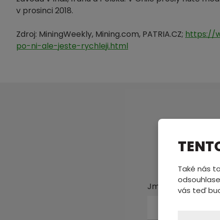
v prosinci 2018.
Zdroj: MiningWeekly, Mining.com, PATRIA.CZ;
https://
po-ni-ale-jeste-rychleji.html
Pošl
TENT
Také nás to
odsouhlase
Jméno a příjmení
vás teď bu