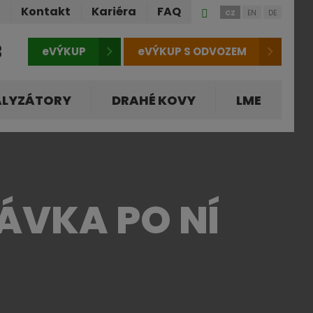
Přihlášení
ů
Kontakt
Kariéra
FAQ
CZ
EN
DE
do
klienstké
3
eVÝKUP
eVÝKUP S ODVOZEM
zóny
ALYZÁTORY
DRAHÉ KOVY
LME
ÁVKA PO NÍ