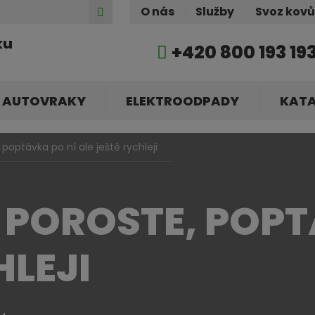
Hledat
O nás
Služby
Svoz kov
ku
+420 800 193 19
AUTOVRAKY
ELEKTROODPADY
KAT
poptávka po ní ale ještě rychleji
 POROSTE, POPT
HLEJI