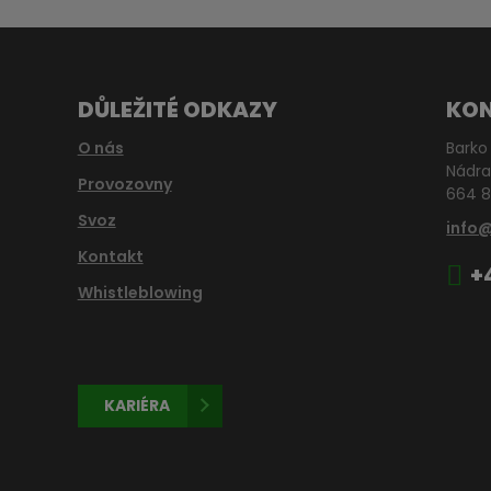
DŮLEŽITÉ ODKAZY
KO
O nás
Barko 
Nádra
Provozovny
664 8
Svoz
info
Kontakt
+
Whistleblowing
KARIÉRA