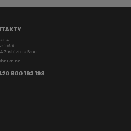
NTAKTY
s.r.o.
žní 598
4 Zastávka u Brna
@barko.cz
420 800 193 193