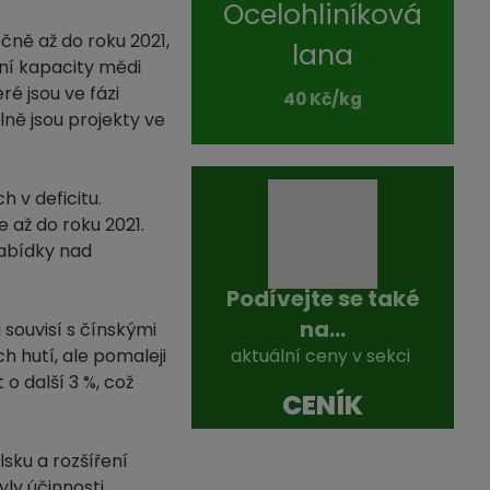
Ocelohliníková
čně až do roku 2021,
lana
bní kapacity mědi
ré jsou ve fázi
40 Kč/kg
ně jsou projekty ve
 v deficitu.
e až do roku 2021.
nabídky nad
Podívejte se také
na...
souvisí s čínskými
h hutí, ale pomaleji
aktuální ceny v sekci
o další 3 %, což
CENÍK
sku a rozšíření
yly účinnosti