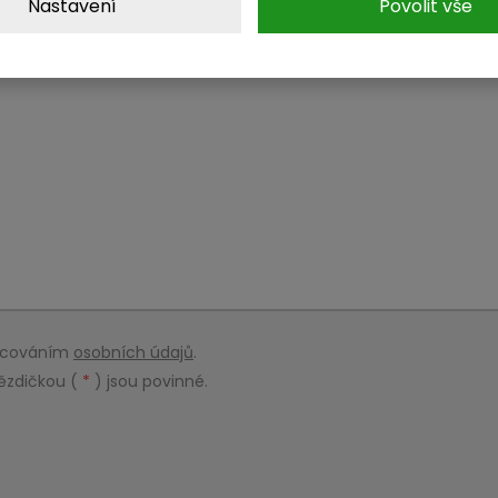
Nastavení
Povolit vše
racováním
osobních údajů
.
ězdičkou (
*
) jsou povinné.