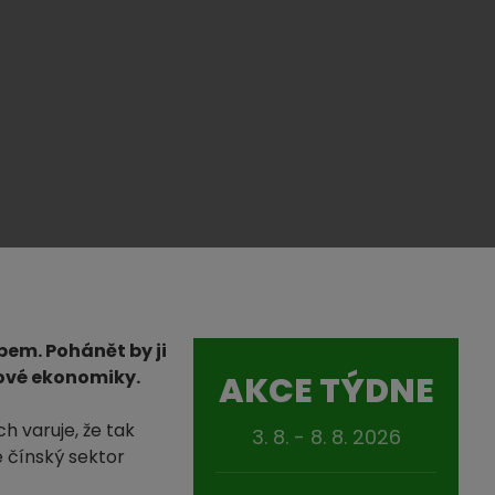
pem. Pohánět by ji
tové ekonomiky.
AKCE TÝDNE
ch varuje, že tak
3. 8. - 8. 8. 2026
 čínský sektor