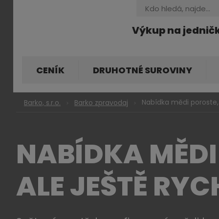
Vyhledávání
Výkup na jednič
CENÍK
DRUHOTNÉ SUROVINY
Nabídka mědi poroste, 
Barko, s.r.o.
Barko zpravodaj
NABÍDKA MĚDI
ALE JEŠTĚ RYC