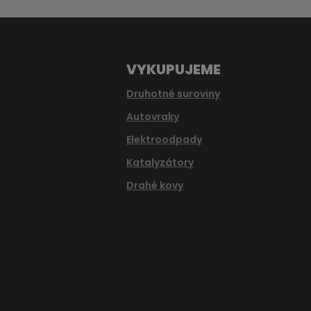
odeslat.
VYKUPUJEME
Druhotné suroviny
Autovraky
Elektroodpady
Katalyzátory
Drahé kovy