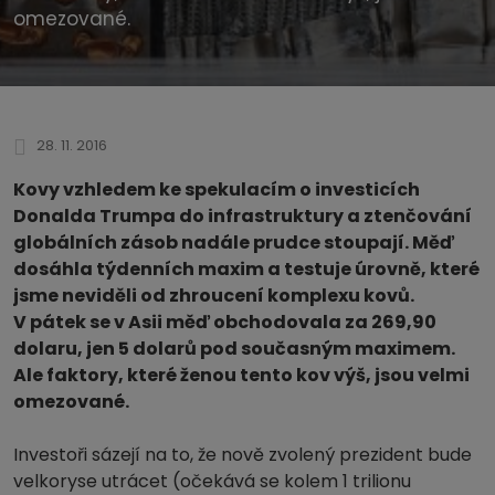
omezované.
28. 11. 2016
Kovy vzhledem ke spekulacím o investicích
Donalda Trumpa do infrastruktury a ztenčování
globálních zásob nadále prudce stoupají. Měď
dosáhla týdenních maxim a testuje úrovně, které
jsme neviděli od zhroucení komplexu kovů.
V pátek se v Asii měď obchodovala za 269,90
dolaru, jen 5 dolarů pod současným maximem.
Ale faktory, které ženou tento kov výš, jsou velmi
omezované.
Investoři sázejí na to, že nově zvolený prezident bude
velkoryse utrácet (očekává se kolem 1 trilionu