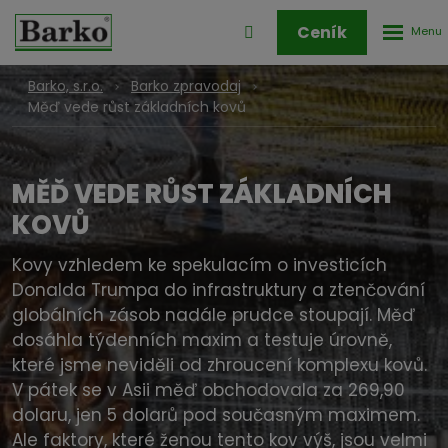
Rozbale
Přihlášení
Ceník
menu
do
klienstké
Barko, s.r.o.
Barko zpravodaj
zóny
Měď vede růst základních kovů
MĚĎ VEDE RŮST ZÁKLADNÍCH
KOVŮ
Kovy vzhledem ke spekulacím o investicích
Donalda Trumpa do infrastruktury a ztenčování
globálních zásob nadále prudce stoupají. Měď
dosáhla týdenních maxim a testuje úrovně,
které jsme neviděli od zhroucení komplexu kovů.
V pátek se v Asii měď obchodovala za 269,90
dolaru, jen 5 dolarů pod současným maximem.
Ale faktory, které ženou tento kov výš, jsou velmi