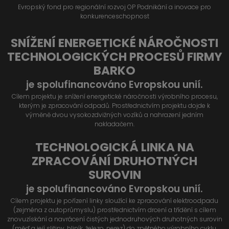
Evropský fond pro regionální rozvoj OP Podnikání a inovace pro
konkurenceschopnost
SNÍŽENÍ ENERGETICKÉ NÁROČNOSTI
TECHNOLOGICKÝCH PROCESŮ FIRMY
BARKO
je spolufinancováno Evropskou unií.
Cílem projektu je snížení energetické náročnosti výrobního procesu,
kterým je zpracování odpadů. Prostřednictvím projektu dojde k
výměně dvou vysokozdvižných vozíků a nahrazení jedním
nakladačem.
TECHNOLOGICKÁ LINKA NA
ZPRACOVÁNÍ DRUHOTNÝCH
SUROVIN
je spolufinancováno Evropskou unií.
Cílem projektu je pořízení linky sloužící ke zpracování elektroodpadu
(zejména z autoprůmyslu) prostřednictvím drcení a třídění s cílem
znovuzískání a navrácení čistých jednodruhových druhotných surovin
(měď a její slitiny, hliník, železo, nerez) do zpětného výrobního cyklu.