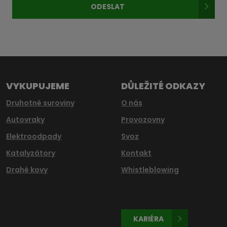
ODESLAT
údajů
.
Formulář
se
nepodařilo
odeslat.
VYKUPUJEME
DŮLEŽITÉ ODKAZY
Druhotné suroviny
O nás
Autovraky
Provozovny
Elektroodpady
Svoz
Katalyzátory
Kontakt
Drahé kovy
Whistleblowing
KARIÉRA