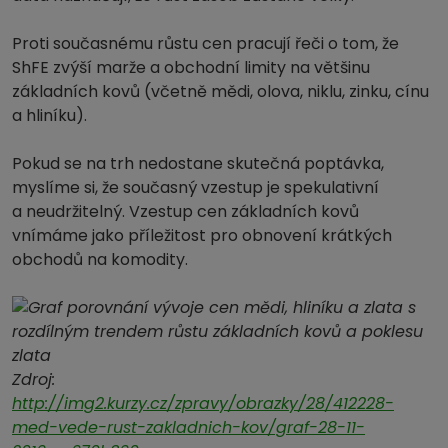
Proti současnému růstu cen pracují řeči o tom, že
ShFE zvýší marže a obchodní limity na většinu
základních kovů (včetně mědi, olova, niklu, zinku, cínu
a hliníku).
Pokud se na trh nedostane skutečná poptávka,
myslíme si, že současný vzestup je spekulativní
a neudržitelný. Vzestup cen základních kovů
vnímáme jako příležitost pro obnovení krátkých
obchodů na komodity.
Zdroj:
http://img2.kurzy.cz/zpravy/obrazky/28/412228-
med-vede-rust-zakladnich-kov/graf-28-11-