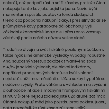
dolarů), což podpoří růst a sníží zásoby, protože Čína
nakupuje tento kov jako pojistku juanu. Navíc býčí
momentum spustilo poptávku fondů sledujících
trend, což podpořilo nákupní tlaky. I přes silný dolar se
průmyslové kovy paradoxně dál obchodují výš.
Základní ekonomické údaje ale i přes tento vzestup
zůstávají podle našeho názoru velice slabé.
Tradeři se dívají na svět fiskálně posílenými čočkami,
takže nijak silné americké výsledky vypadají robustně.
Ano, současný vzestup zakázek trvanlivého zboží
o 4,8% je solidní výsledek, ale hlavní indikátory,
například prodej nových domů, se kvůli volební
nejistotě snížil meziměsíčně o 1,9% a sazby hypoték se
nedávno zvýšily. Proto váháme s výhledem na zvýšení
dlouhodobé inflace s možnými Trumpovými fiskálními
stimuly (které nejsou zdaleka jisté). Za druhé, zatímco
Číňané nakupují měď jako pojistku proti poklesu juanu,
data naznačují, že růst zásob zůstane velký.