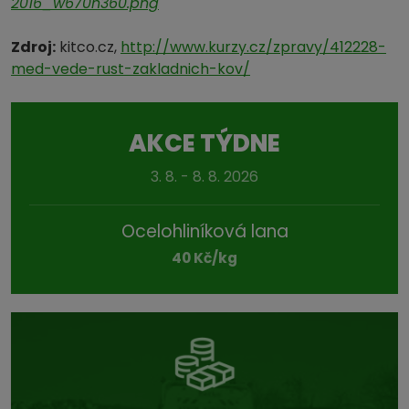
2016_w670h360.png
Zdroj:
kitco.cz,
http://www.kurzy.cz/zpravy/412228-
med-vede-rust-zakladnich-kov/
AKCE TÝDNE
3. 8. - 8. 8. 2026
Ocelohliníková lana
40 Kč/kg