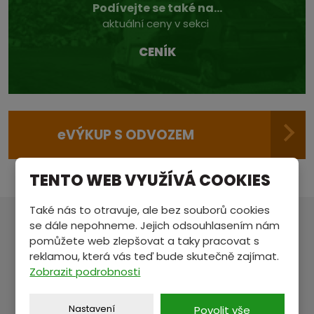
Podívejte se také na...
aktuální ceny v sekci
CENÍK
e
VÝKUP S ODVOZEM
TENTO WEB VYUŽÍVÁ COOKIES
Také nás to otravuje, ale bez souborů cookies
se dále nepohneme. Jejich odsouhlasením nám
MÁTE NĚCO NA SRDCI?
pomůžete web zlepšovat a taky pracovat s
reklamou, která vás teď bude skutečně zajímat.
Pošlete nám zprávu a my se vám ozveme.
Zobrazit podrobnosti
Nastavení
Povolit vše