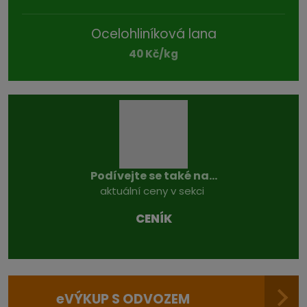
Ocelohliníková lana
40 Kč/kg
Podívejte se také na...
aktuální ceny v sekci
CENÍK
e
VÝKUP S ODVOZEM