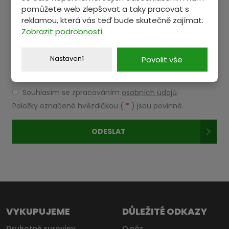
pomůžete web zlepšovat a taky pracovat s
reklamou, která vás teď bude skutečně zajímat.
Zobrazit podrobnosti
Nastavení
Povolit vše
Souhlasím se zpracováním
osobních údajů
.
Souhlasím
se
Položky označené hvězdičkou (
*
) jsou povinné.
zpracováním
osobních
ODESLAT
údajů
.
Formulář
se
nepodařilo
odeslat.
VYKUPUJEME
DŮLEŽITÉ ODKAZY
Druhotné suroviny
O nás