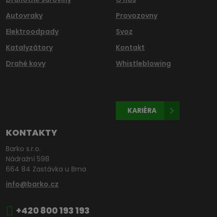
Autovraky
Provozovny
Elektroodpady
Svoz
Katalyzátory
Kontakt
Drahé kovy
Whistleblowing
KARIÉRA
KONTAKTY
Barko s.r.o.
Nádražní 598
664 84 Zastávka u Brna
info@barko.cz
+420 800 193 193