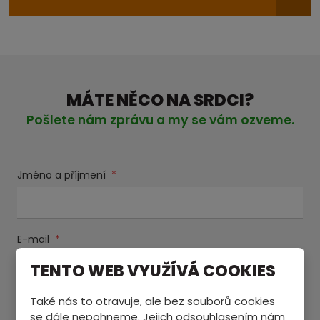
MÁTE NĚCO NA SRDCI?
Pošlete nám zprávu a my se vám ozveme.
Jméno a příjmení
*
E-mail
*
TENTO WEB VYUŽÍVÁ COOKIES
Také nás to otravuje, ale bez souborů cookies
Text zprávy
*
se dále nepohneme. Jejich odsouhlasením nám