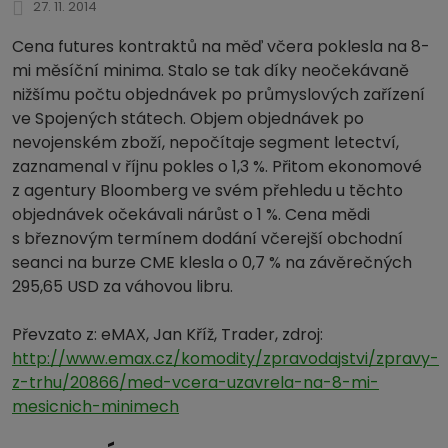
27. 11. 2014
Cena futures kontraktů na měď včera poklesla na 8-
mi měsíční minima. Stalo se tak díky neočekávaně
nižšímu počtu objednávek po průmyslových zařízení
ve Spojených státech. Objem objednávek po
nevojenském zboží, nepočítaje segment letectví,
zaznamenal v říjnu pokles o 1,3 %. Přitom ekonomové
z agentury Bloomberg ve svém přehledu u těchto
objednávek očekávali nárůst o 1 %. Cena mědi
s březnovým termínem dodání včerejší obchodní
seanci na burze CME klesla o 0,7 % na závěrečných
295,65 USD za váhovou libru.
Převzato z: eMAX, Jan Kříž, Trader, zdroj:
http://www.emax.cz/komodity/zpravodajstvi/zpravy-
z-trhu/20866/med-vcera-uzavrela-na-8-mi-
mesicnich-minimech