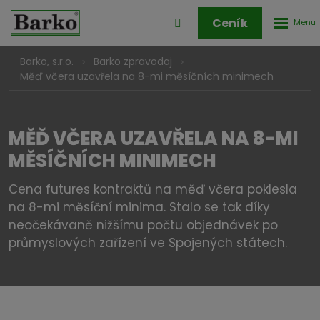
Rozbale
Přihlášení
Ceník
menu
do
klienstké
Barko, s.r.o.
Barko zpravodaj
zóny
Měď včera uzavřela na 8-mi měsíčních minimech
MĚĎ VČERA UZAVŘELA NA 8-MI
MĚSÍČNÍCH MINIMECH
Cena futures kontraktů na měď včera poklesla
na 8-mi měsíční minima. Stalo se tak díky
neočekávaně nižšímu počtu objednávek po
průmyslových zařízení ve Spojených státech.