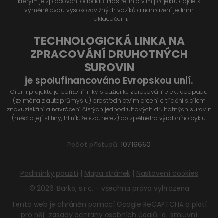
kterým je zpracování odpadů. Prostřednictvím projektu dojde k
výměně dvou vysokozdvižných vozíků a nahrazení jedním
nakladačem.
TECHNOLOGICKÁ LINKA NA
ZPRACOVÁNÍ DRUHOTNÝCH
SUROVIN
je spolufinancováno Evropskou unií.
Cílem projektu je pořízení linky sloužící ke zpracování elektroodpadu
(zejména z autoprůmyslu) prostřednictvím drcení a třídění s cílem
znovuzískání a navrácení čistých jednodruhových druhotných surovin
(měď a její slitiny, hliník, železo, nerez) do zpětného výrobního cyklu.
Počet přístupů:
10716660
Podmínky použití
|
Mapa stránek
|
Nastavení cookies
© 2026, Barko, s.r.o. - všechna práva vyhrazena
Tento web je chráněn pomocí Google ReCAPTCHA a platí
pro něj
zásady ochrany osobních údajů
a
smluvní