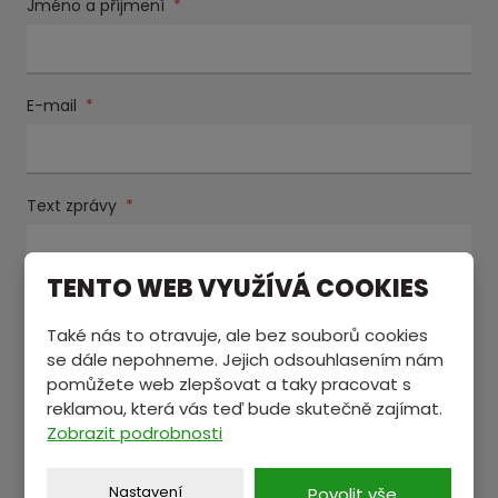
Jméno a příjmení
*
E-mail
*
Text zprávy
*
TENTO WEB VYUŽÍVÁ COOKIES
Také nás to otravuje, ale bez souborů cookies
se dále nepohneme. Jejich odsouhlasením nám
pomůžete web zlepšovat a taky pracovat s
reklamou, která vás teď bude skutečně zajímat.
Zobrazit podrobnosti
Souhlasím se zpracováním
osobních údajů
.
Souhlasím
se
Položky označené hvězdičkou (
*
) jsou povinné.
zpracováním
Nastavení
Povolit vše
osobních