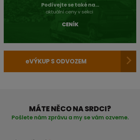
Podívejte se také na...
aktuální ceny v sekci
CENÍK
e
VÝKUP S ODVOZEM
MÁTE NĚCO NA SRDCI?
Pošlete nám zprávu a my se vám ozveme.