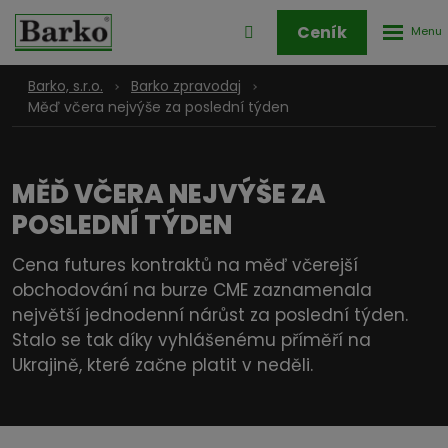
Rozbale
Přihlášení
Ceník
menu
do
klienstké
Barko, s.r.o.
Barko zpravodaj
zóny
Měď včera nejvýše za poslední týden
MĚĎ VČERA NEJVÝŠE ZA
POSLEDNÍ TÝDEN
Cena futures kontraktů na měď včerejší
obchodování na burze CME zaznamenala
největší jednodenní nárůst za poslední týden.
Stalo se tak díky vyhlášenému příměří na
Ukrajině, které začne platit v neděli.