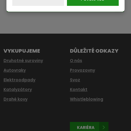
ODESLAT
údajů
.
Formulář
se
nepodařilo
odeslat.
VYKUPUJEME
DŮLEŽITÉ ODKAZY
Druhotné suroviny
O nás
Autovraky
Provozovny
Elektroodpady
Svoz
Katalyzátory
Kontakt
Drahé kovy
Whistleblowing
KARIÉRA