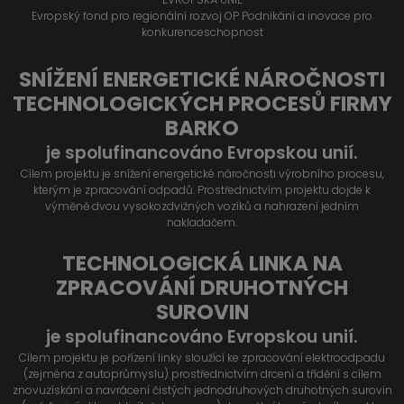
Evropský fond pro regionální rozvoj OP Podnikání a inovace pro
konkurenceschopnost
SNÍŽENÍ ENERGETICKÉ NÁROČNOSTI
TECHNOLOGICKÝCH PROCESŮ FIRMY
BARKO
je spolufinancováno Evropskou unií.
Cílem projektu je snížení energetické náročnosti výrobního procesu,
kterým je zpracování odpadů. Prostřednictvím projektu dojde k
výměně dvou vysokozdvižných vozíků a nahrazení jedním
nakladačem.
TECHNOLOGICKÁ LINKA NA
ZPRACOVÁNÍ DRUHOTNÝCH
SUROVIN
je spolufinancováno Evropskou unií.
Cílem projektu je pořízení linky sloužící ke zpracování elektroodpadu
(zejména z autoprůmyslu) prostřednictvím drcení a třídění s cílem
znovuzískání a navrácení čistých jednodruhových druhotných surovin