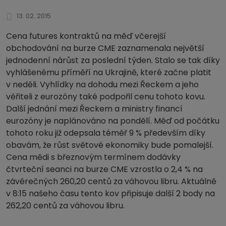
13. 02. 2015
Cena futures kontraktů na měď včerejší
obchodování na burze CME zaznamenala největší
jednodenní nárůst za poslední týden. Stalo se tak díky
vyhlášenému příměří na Ukrajině, které začne platit
v neděli. Vyhlídky na dohodu mezi Řeckem a jeho
věřiteli z eurozóny také podpořil cenu tohoto kovu.
Další jednání mezi Řeckem a ministry financí
eurozóny je naplánováno na pondělí. Měď od počátku
tohoto roku již odepsala téměř 9 % především díky
obavám, že růst světové ekonomiky bude pomalejší.
Cena mědi s březnovým termínem dodávky
čtvrteční seanci na burze CME vzrostla o 2,4 % na
závěrečných 260,20 centů za váhovou libru. Aktuálně
v 8:15 našeho času tento kov připisuje další 2 body na
262,20 centů za váhovou libru.