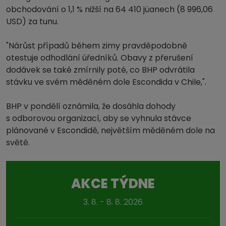
obchodování o 1,1 % nižší na 64 410 jüanech (8 996,06
USD) za tunu.
"Nárůst případů během zimy pravděpodobně
otestuje odhodlání úředníků. Obavy z přerušení
dodávek se také zmírnily poté, co BHP odvrátila
stávku ve svém měděném dole Escondida v Chile,".
BHP v pondělí oznámila, že dosáhla dohody
s odborovou organizací, aby se vyhnula stávce
plánované v Escondidě, největším měděném dole na
světě.
AKCE TÝDNE
3. 8. - 8. 8. 2026