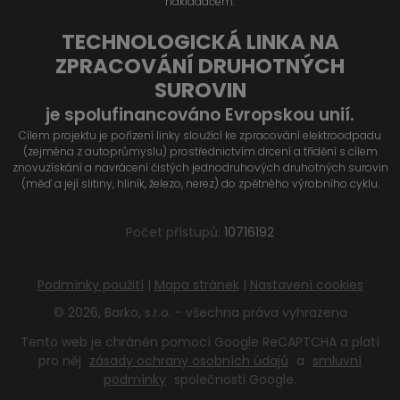
nakladačem.
TECHNOLOGICKÁ LINKA NA
ZPRACOVÁNÍ DRUHOTNÝCH
SUROVIN
je spolufinancováno Evropskou unií.
Cílem projektu je pořízení linky sloužící ke zpracování elektroodpadu
(zejména z autoprůmyslu) prostřednictvím drcení a třídění s cílem
znovuzískání a navrácení čistých jednodruhových druhotných surovin
(měď a její slitiny, hliník, železo, nerez) do zpětného výrobního cyklu.
Počet přístupů:
10716192
Podmínky použití
|
Mapa stránek
|
Nastavení cookies
© 2026, Barko, s.r.o. - všechna práva vyhrazena
Tento web je chráněn pomocí Google ReCAPTCHA a platí
pro něj
zásady ochrany osobních údajů
a
smluvní
podmínky
společnosti Google.