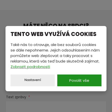
MÁTE NĚCO NA SRDCI?
Pošlete nám zprávu a my se vám ozveme.
TENTO WEB VYUŽÍVÁ COOKIES
Také nás to otravuje, ale bez souborů cookies
se dále nepohneme. Jejich odsouhlasením nám
Jméno a příjmení
*
pomůžete web zlepšovat a taky pracovat s
reklamou, která vás teď bude skutečně zajímat.
Zobrazit podrobnosti
E-mail
*
Nastavení
Povolit vše
Text zprávy
*