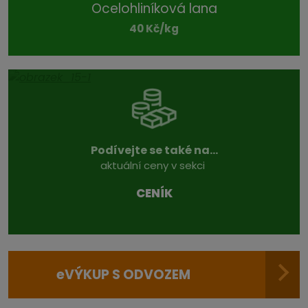
Ocelohliníková lana
40 Kč/kg
Podívejte se také na...
aktuální ceny v sekci
CENÍK
e
VÝKUP S ODVOZEM