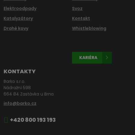
Elektroodpady
Svoz
Katalyzátory
Kontakt
Drahé kovy
Whistleblowing
KARIÉRA
KONTAKTY
Barko s.r.o.
Nádražní 598
664 84 Zastávka u Brna
info@barko.cz
+420 800 193 193