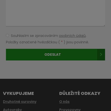
Souhlasím se zpracováním
osobních údajů
.
Souhlasím
se
Položky označené hvězdičkou (
*
) jsou povinné.
zpracováním
osobních
ODESLAT
údajů
.
Formulář
se
nepodařilo
odeslat.
VYKUPUJEME
DŮLEŽITÉ ODKAZY
Druhotné suroviny
O nás
Autovraky
Provozovny