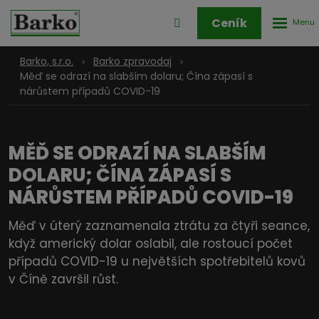
Rozbale
Přihlášení
Ceník
menu
do
klienstké
Barko, s.r.o.
Barko zpravodaj
zóny
Měď se odrazí na slabším dolaru; Čína zápasí s
nárůstem případů COVID-19
MĚĎ SE ODRAZÍ NA SLABŠÍM
DOLARU; ČÍNA ZÁPASÍ S
NÁRŮSTEM PŘÍPADŮ COVID-19
Měď v úterý zaznamenala ztrátu za čtyři seance,
když americký dolar oslabil, ale rostoucí počet
případů COVID-19 u největších spotřebitelů kovů
v Číně završil růst.