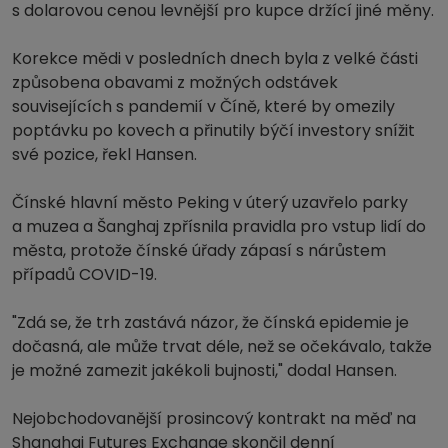
s dolarovou cenou levnější pro kupce držící jiné měny.
Korekce mědi v posledních dnech byla z velké části
způsobena obavami z možných odstávek
souvisejících s pandemií v Číně, které by omezily
poptávku po kovech a přinutily býčí investory snížit
své pozice, řekl Hansen.
Čínské hlavní město Peking v úterý uzavřelo parky
a muzea a Šanghaj zpřísnila pravidla pro vstup lidí do
města, protože čínské úřady zápasí s nárůstem
případů COVID-19.
"Zdá se, že trh zastává názor, že čínská epidemie je
dočasná, ale může trvat déle, než se očekávalo, takže
je možné zamezit jakékoli bujnosti," dodal Hansen.
Nejobchodovanější prosincový kontrakt na měď na
Shanghai Futures Exchange skončil denní