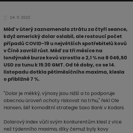
24. 11. 2022
Měď v úterý zaznamenala ztrátu za čtyři seance,
když americký dolar oslabil, ale rostoucí počet
případů COVID-19 u největších spotřebitelů kovů
v Číně završil růst. Měď za tři měsíce na
londýnské burze kovů vzrostla o 2,1 % na 8 046,50
USD za tunu k 15:30 GMT. Od té doby, co se 14.
listopadu dotkla pětiměsíčního maxima, klesla
o přibližně 7 %.
"Dolar je měkký, výnosy jsou nižší a to podporuje
obecnou úroveň ochoty riskovat na trhu," řekl Ole
Hansen, šéf komoditní strategie Saxo Bank v Kodani.
Dolarový index vůči svým konkurentům klesl z více
než týdenního maxima, díky čemuž byly kovy