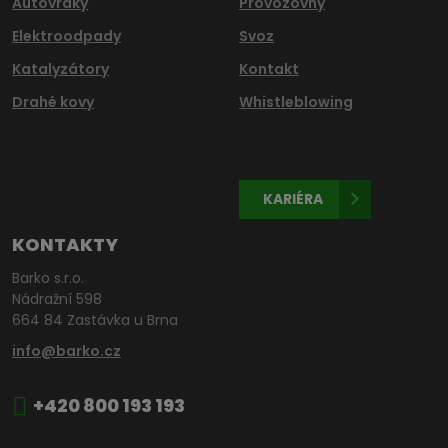
Autovraky
Provozovny
Elektroodpady
Svoz
Katalyzátory
Kontakt
Drahé kovy
Whistleblowing
KARIÉRA
KONTAKTY
Barko s.r.o.
Nádražní 598
664 84 Zastávka u Brna
info@barko.cz
+420 800 193 193