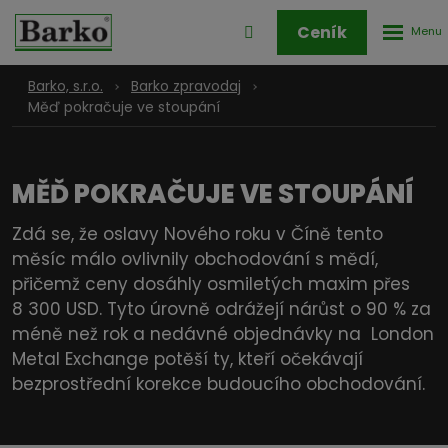
Rozbale
Přihlášení
Ceník
menu
do
klienstké
Barko, s.r.o.
Barko zpravodaj
zóny
Měď pokračuje ve stoupání
MĚĎ POKRAČUJE VE STOUPÁNÍ
Zdá se, že oslavy Nového roku v Číně tento
měsíc málo ovlivnily obchodování s mědí,
přičemž ceny dosáhly osmiletých maxim přes
8 300 USD. Tyto úrovně odrážejí nárůst o 90 % za
méně než rok a nedávné objednávky na London
Metal Exchange potěší ty, kteří očekávají
bezprostřední korekce budoucího obchodování.