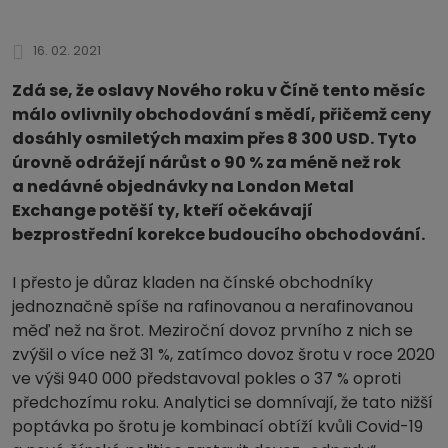
16. 02. 2021
Zdá se, že oslavy Nového roku v Číně tento měsíc
málo ovlivnily obchodování s mědí, přičemž ceny
dosáhly osmiletých maxim přes 8 300 USD. Tyto
úrovně odrážejí nárůst o 90 % za méně než rok
a nedávné objednávky na London Metal
Exchange potěší ty, kteří očekávají
bezprostřední korekce budoucího obchodování.
I přesto je důraz kladen na čínské obchodníky
jednoznačně spíše na rafinovanou a nerafinovanou
měď než na šrot. Meziroční dovoz prvního z nich se
zvýšil o více než 31 %, zatímco dovoz šrotu v roce 2020
ve výši 940 000 představoval pokles o 37 % oproti
předchozímu roku. Analytici se domnívají, že tato nižší
poptávka po šrotu je kombinací obtíží kvůli Covid-19