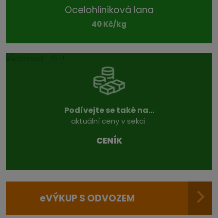
Ocelohliníková lana
40 Kč/kg
Podívejte se také na...
aktuální ceny v sekci
CENÍK
e
VÝKUP S ODVOZEM