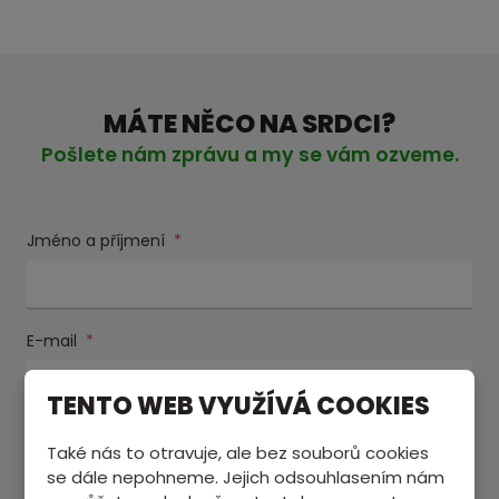
MÁTE NĚCO NA SRDCI?
Pošlete nám zprávu a my se vám ozveme.
Jméno a příjmení
*
E-mail
*
TENTO WEB VYUŽÍVÁ COOKIES
Text zprávy
*
Také nás to otravuje, ale bez souborů cookies
se dále nepohneme. Jejich odsouhlasením nám