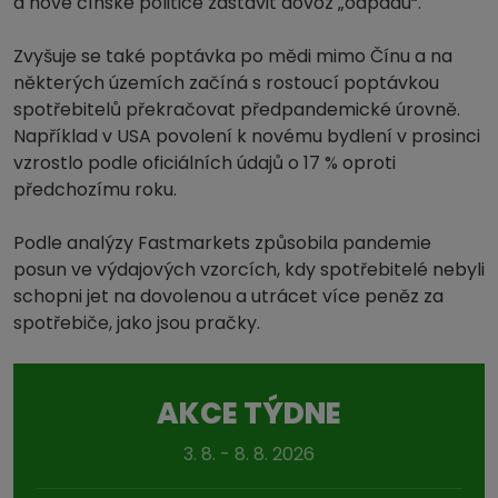
a nové čínské politice zastavit dovoz „odpadu“.
Zvyšuje se také poptávka po mědi mimo Čínu a na
některých územích začíná s rostoucí poptávkou
spotřebitelů překračovat předpandemické úrovně.
Například v USA povolení k novému bydlení v prosinci
vzrostlo podle oficiálních údajů o 17 % oproti
předchozímu roku.
Podle analýzy Fastmarkets způsobila pandemie
posun ve výdajových vzorcích, kdy spotřebitelé nebyli
schopni jet na dovolenou a utrácet více peněz za
spotřebiče, jako jsou pračky.
AKCE TÝDNE
3. 8. - 8. 8. 2026