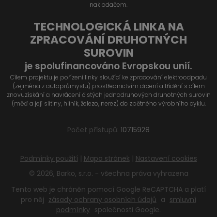
nakladačem.
TECHNOLOGICKÁ LINKA NA
ZPRACOVÁNÍ DRUHOTNÝCH
SUROVIN
je spolufinancováno Evropskou unií.
Cílem projektu je pořízení linky sloužící ke zpracování elektroodpadu
(zejména z autoprůmyslu) prostřednictvím drcení a třídění s cílem
znovuzískání a navrácení čistých jednodruhových druhotných surovin
(měď a její slitiny, hliník, železo, nerez) do zpětného výrobního cyklu.
Počet přístupů:
10715928
Podmínky použití
|
Mapa stránek
|
Nastavení cookies
© 2026, Barko, s.r.o. - všechna práva vyhrazena
Tento web je chráněn pomocí Google ReCAPTCHA a platí
pro něj
zásady ochrany osobních údajů
a
smluvní
podmínky
společnosti Google.