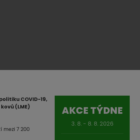
politiku COVID-19,
 kovů (LME)
AKCE TÝDNE
3. 8. - 8. 8. 2026
í mezi 7 200