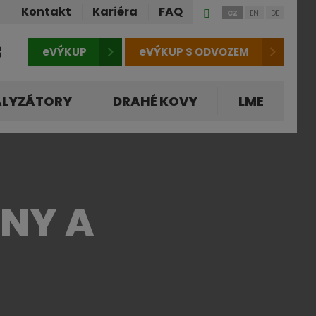
Přihlášení
ů
Kontakt
Kariéra
FAQ
CZ
EN
DE
do
klienstké
3
eVÝKUP
eVÝKUP S ODVOZEM
zóny
ALYZÁTORY
DRAHÉ KOVY
LME
ÍNY A