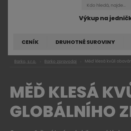
Vyhledávání
Výkup na jednič
CENÍK
DRUHOTNÉ SUROVINY
Měď klesá kvůli obavá
Barko, s.r.o.
Barko zpravodaj
MĚĎ KLESÁ KV
GLOBÁLNÍHO 