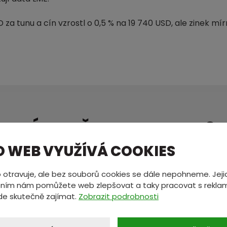
 za tunu a cín vzrostl o 0,5 % na 19 740 USD, ale zinek mírn
MÁTE NĚCO NA SRDCI?
ete nám zprávu a my se vám oz
O WEB VYUŽÍVÁ COOKIES
 otravuje, ale bez souborů cookies se dále nepohneme. Jeji
ním nám pomůžete web zlepšovat a taky pracovat s reklam
*
E-mail
*
de skutečně zajímat.
Zobrazit podrobnosti