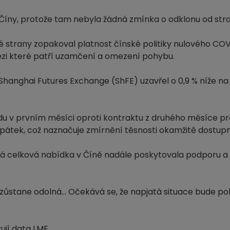
 z Číny, protože tam nebyla žádná zmínka o odklonu od st
é strany zopakoval platnost čínské politiky nulového COV
mezi které patří uzamčení a omezení pohybu.
hanghai Futures Exchange (ShFE) uzavřel o 0,9 % níže na
u v prvním měsíci oproti kontraktu z druhého měsíce pr
v pátek, což naznačuje zmírnění těsnosti okamžitě dostup
jatá celková nabídka v Číně nadále poskytovala podporu a
 zůstane odolná... Očekává se, že napjatá situace bude p
ují data LME.