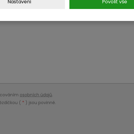
Nastavení
Povolit vše
racováním
osobních údajů
.
ězdičkou (
*
) jsou povinné.