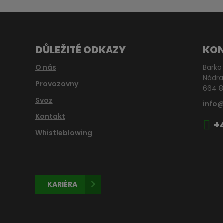
DŮLEŽITÉ ODKAZY
KO
O nás
Barko 
Nádra
Provozovny
664 8
Svoz
info
Kontakt
+
Whistleblowing
KARIÉRA