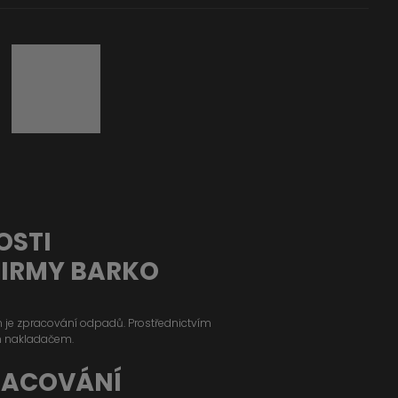
OSTI
FIRMY BARKO
ým je zpracování odpadů. Prostřednictvím
m nakladačem.
RACOVÁNÍ