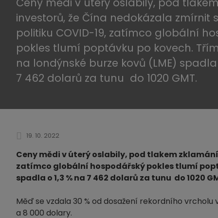
Ceny mědi v úterý oslabily, pod tlake
investorů, že Čína nedokázala zmírnit 
politiku COVID-19, zatímco globální h
pokles tlumí poptávku po kovech. Tří
na londýnské burze kovů (LME) spadla 
7 462 dolarů za tunu do 1020 GMT.
19. 10. 2022
Ceny mědi v úterý oslabily, pod tlakem zklamání
zatímco globální hospodářský pokles tlumí pop
spadla o 1,3 % na 7 462 dolarů za tunu do 1020 G
Měď se vzdala 30 % od dosažení rekordního vrcholu v 
a 8 000 dolary.