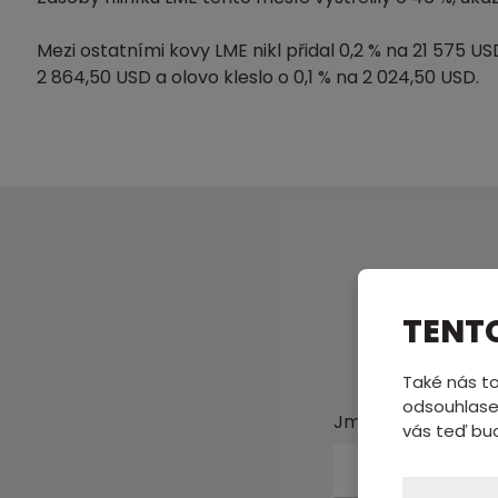
Mezi ostatními kovy LME nikl přidal 0,2 % na 21 575 USD
2 864,50 USD a olovo kleslo o 0,1 % na 2 024,50 USD.
Pošl
TENT
Také nás to
odsouhlase
Jméno a příjmení
vás teď bu