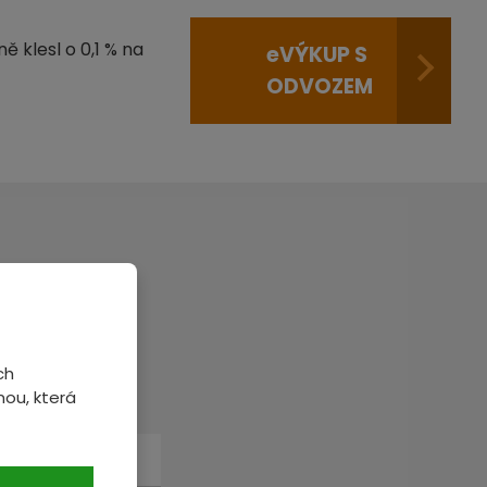
ě klesl o 0,1 % na
e
VÝKUP S
ODVOZEM
veme.
ch
ou, která