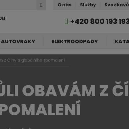
Hledat
O nás
Služby
Svoz kov
ku
+420 800 193 19
AUTOVRAKY
ELEKTROODPADY
KAT
m z Číny a globálního zpomalení
ŮLI OBAVÁM Z Č
ZPOMALENÍ