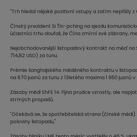
"Trh hledal nějaké pozitivní vstupy a zatím nepřišly
Čínský prezident Si Ťin-pching na sjezdu komunistick
účastníci trhu doufali, že Čína zmírní své zábrany, 
Nejobchodovanější listopadový kontrakt na měď na S
714,82 USD) za tunu.
Prémie šanghajského měděného kontraktu v listopad
na 870 juanů za tunu z 13letého maxima 1 950 juanů 
Zásoby mědi ShFE
14. října prudce vzrostly, ale nap
strmých propadů.
"Očekává se, že spotřebitelská strana (čínské mědi)
poloviny listopadu,"
Zásoby hliníku LME
tento měsíc vystřelily o 46 %, ukaz