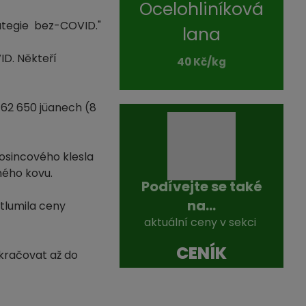
Ocelohliníková
rategie bez-COVID."
lana
ID. Někteří
40 Kč/kg
 62 650 jüanech (8
osincového klesla
ného kovu.
Podívejte se také
na...
 tlumila ceny
aktuální ceny v sekci
CENÍK
okračovat až do