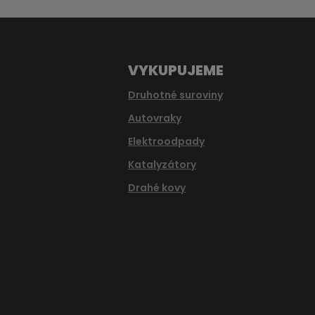
odeslat.
VYKUPUJEME
Druhotné suroviny
Autovraky
Elektroodpady
Katalyzátory
Drahé kovy