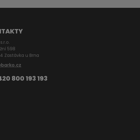
NTAKTY
s.r.o.
žní 598
4 Zastávka u Brna
@barko.cz
420 800 193 193