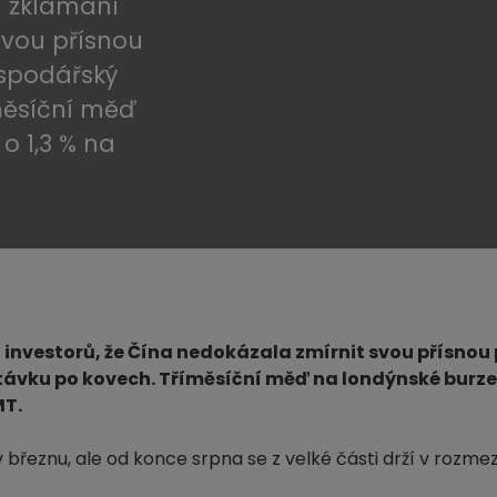
m zklamání
svou přísnou
ospodářský
měsíční měď
o 1,3 % na
 investorů, že Čína nedokázala zmírnit svou přísnou 
távku po kovech. Tříměsíční měď na londýnské burze
MT.
březnu, ale od konce srpna se z velké části drží v rozmez