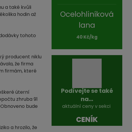
u a také kvůli
Ocelohliníková
ěkolika hodin až
lana
 dodávky tohoto
40 Kč/kg
ký producent niklu
ávala, že firma
m firmám, které
Podívejte se také
eškeré úterní
na...
řepočtu zhruba 91
í. Obnoveno bude
aktuální ceny v sekci
CENÍK
iko a hrozilo, že