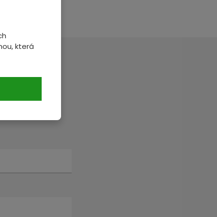
ch
ou, která
veme.