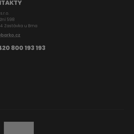
NTAKTY
s.r.o.
žní 598
4 Zastávka u Brna
@barko.cz
420 800 193 193