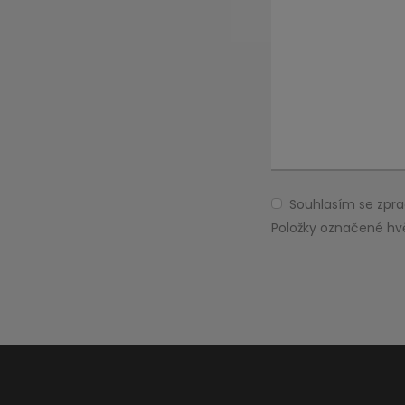
Souhlasím se zp
Souhlasím
se
Položky označené hv
zpracováním
Formulář
osobních
údajů
.
se
nepodařilo
odeslat.