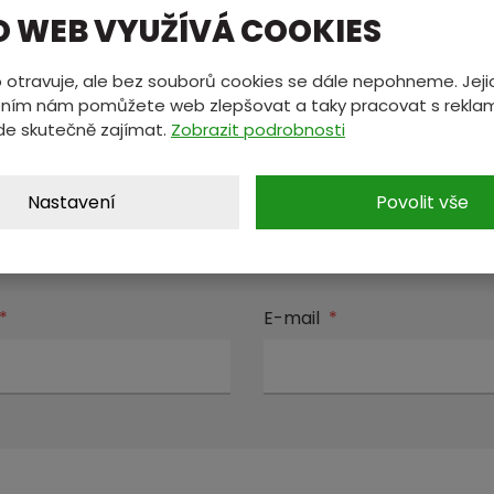
O WEB VYUŽÍVÁ COOKIES
 otravuje, ale bez souborů cookies se dále nepohneme. Jeji
ním nám pomůžete web zlepšovat a taky pracovat s reklam
de skutečně zajímat.
Zobrazit podrobnosti
MÁTE NĚCO NA SRDCI?
Nastavení
Povolit vše
ete nám zprávu a my se vám oz
*
E-mail
*