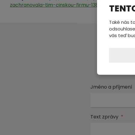
zachranovala-tim-cinskou-firmu-1388375
TENT
Také nás to
odsouhlase
vás teď bu
Pošl
Jméno a příjmení
Text zprávy
*