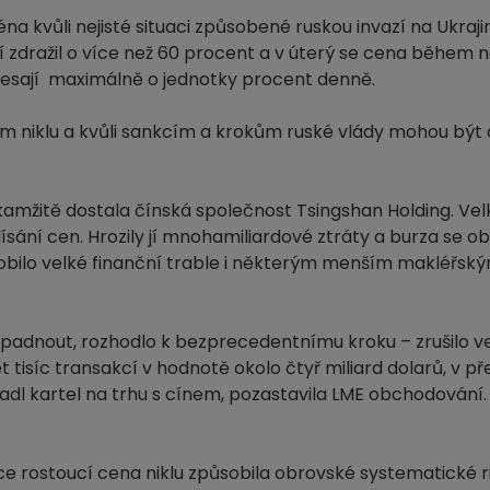
 kvůli nejisté situaci způsobené ruskou invazí na Ukrajin
 zdražil o více než 60 procent a v úterý se cena během n
klesají maximálně o jednotky procent denně.
m niklu a kvůli sankcím a krokům ruské vlády mohou být
kamžitě dostala čínská společnost Tsingshan Holding. Vel
sání cen. Hrozily jí mnohamiliardové ztráty a burza se ob
ilo velké finanční trable i některým menším makléřský
 padnout, rozhodlo k bezprecedentnímu kroku – zrušilo v
 tisíc transakcí v hodnotě okolo čtyř miliard dolarů, v p
zpadl kartel na trhu s cínem, pozastavila LME obchodován
ce rostoucí cena niklu způsobila obrovské systematické riz