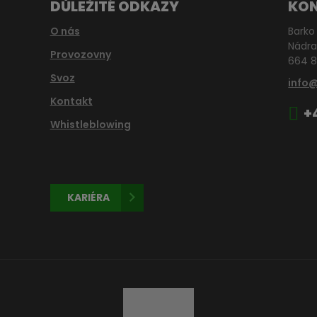
DŮLEŽITÉ ODKAZY
KO
O nás
Barko 
Nádra
Provozovny
664 8
Svoz
info
Kontakt
+
Whistleblowing
KARIÉRA