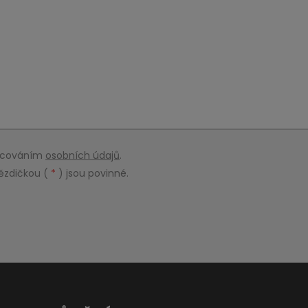
racováním
osobních údajů
.
ězdičkou (
*
) jsou povinné.