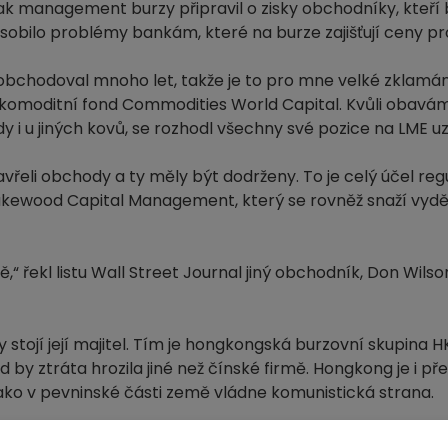
šak management burzy připravil o zisky obchodníky, kteří
sobilo problémy bankám, které na burze zajišťují ceny pro
m obchodoval mnoho let, takže je to pro mne velké zklamán
 komoditní fond Commodities World Capital. Kvůli obavám,
i u jiných kovů, se rozhodl všechny své pozice na LME uz
avřeli obchody a ty měly být dodrženy. To je celý účel reg
Drakewood Capital Management, který se rovněž snaží vy
“ řekl listu Wall Street Journal jiný obchodník, Don Wilso
y stojí její majitel. Tím je hongkongská burzovní skupina H
y ztráta hrozila jiné než čínské firmě. Hongkong je i přes
jako v pevninské části země vládne komunistická strana.
rhy/londynska-burza-poprve-od-roku-1985-pozastavila