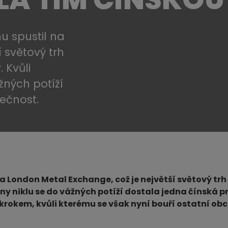
u spustil na
 světový trh
 Kvůli
žných potíží
ečnost.
a London Metal Exchange, což je největší světový tr
ny niklu se do vážných potíží dostala jedna čínská 
krokem, kvůli kterému se však nyní bouří ostatní ob