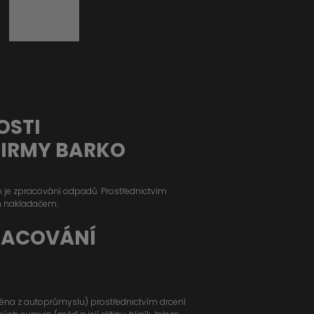
OSTI
FIRMY BARKO
ým je zpracování odpadů. Prostřednictvím
m nakladačem.
RACOVÁNÍ
jména z autoprůmyslu) prostřednictvím drcení