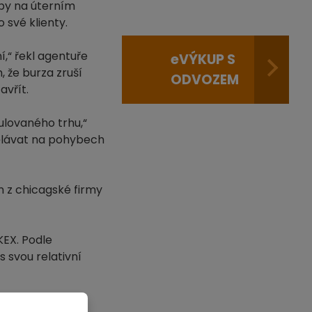
 by na úterním
 své klienty.
í,“ řekl agentuře
e
VÝKUP S
 že burza zruší
ODVOZEM
avřít.
ulovaného trhu,“
dělávat na pohybech
n z chicagské firmy
KEX. Podle
 svou relativní
-obchodovani-