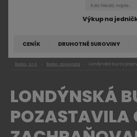
Vyhledávání
Výkup na jednič
CENÍK
DRUHOTNÉ SUROVINY
Londýnská burza poprv
Barko, s.r.o.
Barko zpravodaj
LONDÝNSKÁ BU
POZASTAVILA
ZACHRAŇOVAL