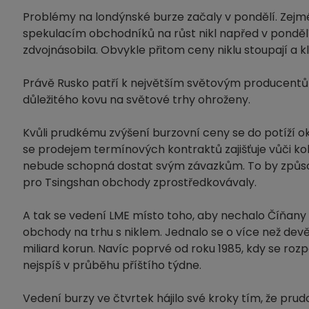
Problémy na londýnské burze začaly v pondělí. Zejména
spekulacím obchodníků na růst nikl napřed v pondělí
zdvojnásobila. Obvykle přitom ceny niklu stoupají a 
Právě Rusko patří k největším světovým producentů
důležitého kovu na světové trhy ohroženy.
Kvůli prudkému zvýšení burzovní ceny se do potíží o
se prodejem termínových kontraktů zajišťuje vůči kolí
nebude schopná dostat svým závazkům. To by způsob
pro Tsingshan obchody zprostředkovávaly.
A tak se vedení LME místo toho, aby nechalo Číňany
obchody na trhu s niklem. Jednalo se o více než devět
miliard korun. Navíc poprvé od roku 1985, kdy se ro
nejspíš v průběhu příštího týdne.
Vedení burzy ve čtvrtek hájilo své kroky tím, že prud