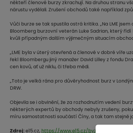
někteří členové burzy zkrachují. Na druhou stranu v
nárustu vydělali. Zrušení obchodů také například způ
Vůči burze se tak spustila ostrá kritika. „Na LME jse
Bloomberg burzovní veterán Luke Sadrian, který řídí
kvůli případným dalším výjimečným situacím obchody 
„LME byla v úterý otevřená a členové v dobré víře uz
řekl Bloombergu jiný manažer David Lilley z fondu 
cen kovů, ať už niklu, či třeba mědi.
„Toto je velká rána pro důvěryhodnost burz v Londýně,
DRW.
Objevila se i obvinění, že za rozhodnutím vedení burz
některých expertů by obchody nebyly zrušeny, pokud b
míru samostatnosti součástí Číny, a tak tam stejně 
Zdroj:
e15.cz,
https://www.e15.cz/byznys/burzy-a-t