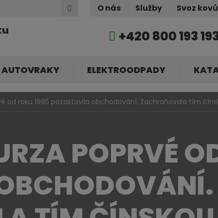
Hledat
O nás
Služby
Svoz kov
ku
+420 800 193 19
AUTOVRAKY
ELEKTROODPADY
KAT
é od roku 1985 pozastavila obchodování. Zachraňovala tím číns
RZA POPRVÉ OD
 OBCHODOVÁNÍ.
A TÍM ČÍNSKOU