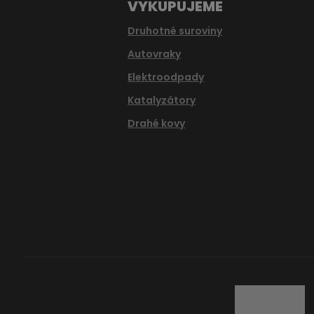
VYKUPUJEME
Druhotné suroviny
Autovraky
Elektroodpady
Katalyzátory
Drahé kovy