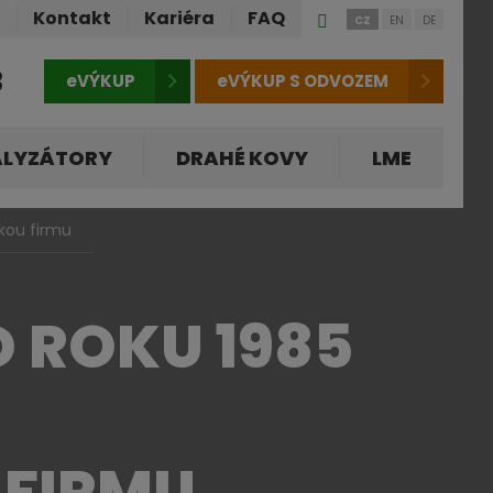
Přihlášení
ů
Kontakt
Kariéra
FAQ
CZ
EN
DE
do
klienstké
3
eVÝKUP
eVÝKUP S ODVOZEM
zóny
ALYZÁTORY
DRAHÉ KOVY
LME
kou firmu
 ROKU 1985
 FIRMU