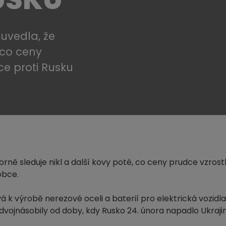
uvedla, že
 co ceny
ce proti Rusku
.
rně sleduje nikl a další kovy poté, co ceny prudce vzrost
obce.
á k výrobě nerezové oceli a baterií pro elektrická vozidla
zdvojnásobily od doby, kdy Rusko 24. února napadlo Ukrajin