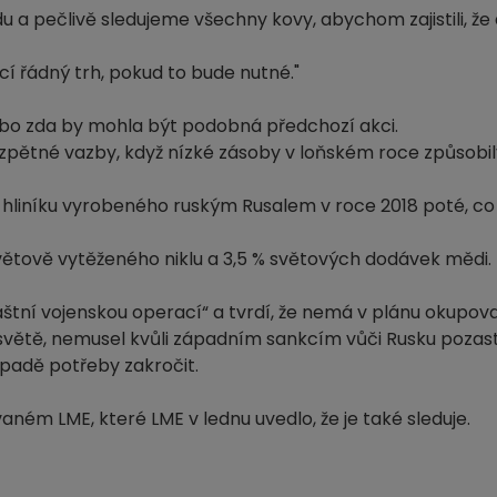
 a pečlivě sledujeme všechny kovy, abychom zajistili, že a
ící řádný trh, pokud to bude nutné."
ebo zda by mohla být podobná předchozí akci.
t zpětné vazby, když nízké zásoby v loňském roce způsobi
hliníku vyrobeného ruským Rusalem v roce 2018 poté, co
světově vytěženého niklu a 3,5 % světových dodávek mědi.
áštní vojenskou operací“ a tvrdí, že nemá v plánu okupova
a světě, nemusel kvůli západním sankcím vůči Rusku pozas
ípadě potřeby zakročit.
aném LME, které LME v lednu uvedlo, že je také sleduje.