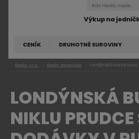
Vyhledávání
Výkup na jednič
CENÍK
DRUHOTNÉ SUROVINY
Londýnská burza kovů 
Barko, s.r.o.
Barko zpravodaj
LONDÝNSKÁ BU
NIKLU PRUDCE
DODÁVKY V R