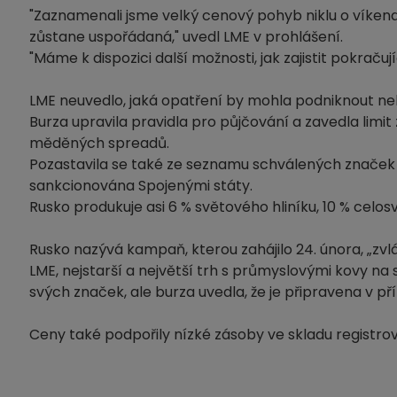
"Zaznamenali jsme velký cenový pohyb niklu o víkendu
zůstane uspořádaná," ​​uvedl LME v prohlášení.
"Máme k dispozici další možnosti, jak zajistit pokračuj
LME neuvedlo, jaká opatření by mohla podniknout n
Burza upravila pravidla pro půjčování a zavedla limi
měděných spreadů.
Pozastavila se také ze seznamu schválených značek 
sankcionována Spojenými státy.
Rusko produkuje asi 6 % světového hliníku, 10 % celo
Rusko nazývá kampaň, kterou zahájilo 24. února, „zvl
LME, nejstarší a největší trh s průmyslovými kovy n
svých značek, ale burza uvedla, že je připravena v př
Ceny také podpořily nízké zásoby ve skladu registrov