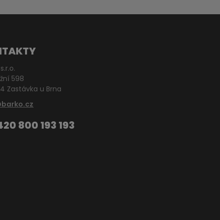
NTAKTY
s.r.o.
žní 598
4 Zastávka u Brna
@barko.cz
420 800 193 193