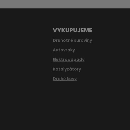
odeslat.
VYKUPUJEME
Druhotné suroviny
Autovraky
Elektroodpady
Katalyzátory
Drahé kovy