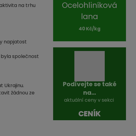
Ocelohliníková
ktivita na trhu
lana
40 Kč/kg
ly napjatost
 byla společnost
Podívejte se také
t Ukrajinu.
na...
tavit žádnou ze
aktuální ceny v sekci
CENÍK