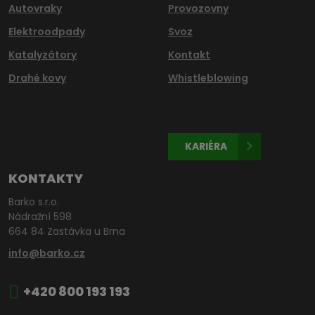
Autovraky
Provozovny
Elektroodpady
Svoz
Katalyzátory
Kontakt
Drahé kovy
Whistleblowing
KARIÉRA
KONTAKTY
Barko s.r.o.
Nádražní 598
664 84 Zastávka u Brna
info@barko.cz
+420 800 193 193