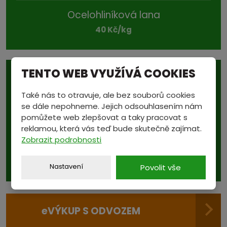
Ocelohliníková lana
40 Kč/kg
TENTO WEB VYUŽÍVÁ COOKIES
Také nás to otravuje, ale bez souborů cookies
se dále nepohneme. Jejich odsouhlasením nám
pomůžete web zlepšovat a taky pracovat s
Podívejte se také na...
reklamou, která vás teď bude skutečně zajímat.
aktuální ceny v sekci
Zobrazit podrobnosti
CENÍK
Nastavení
Povolit vše
e
VÝKUP S ODVOZEM