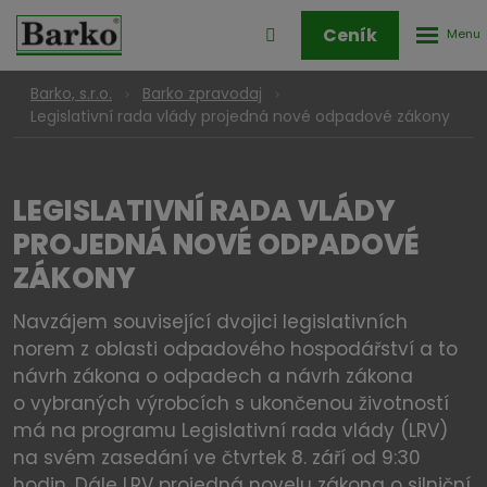
Rozbale
Přihlášení
Ceník
menu
do
klienstké
Barko, s.r.o.
Barko zpravodaj
zóny
Legislativní rada vlády projedná nové odpadové zákony
LEGISLATIVNÍ RADA VLÁDY
PROJEDNÁ NOVÉ ODPADOVÉ
ZÁKONY
Navzájem související dvojici legislativních
norem z oblasti odpadového hospodářství a to
návrh zákona o odpadech a návrh zákona
o vybraných výrobcích s ukončenou životností
má na programu Legislativní rada vlády (LRV)
na svém zasedání ve čtvrtek 8. září od 9:30
hodin. Dále LRV projedná novelu zákona o silniční