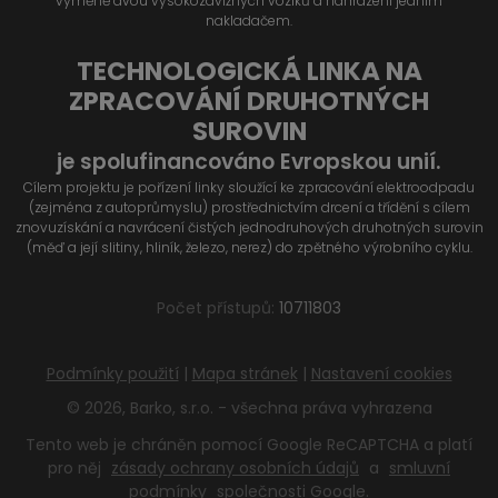
výměně dvou vysokozdvižných vozíků a nahrazení jedním
nakladačem.
TECHNOLOGICKÁ LINKA NA
ZPRACOVÁNÍ DRUHOTNÝCH
SUROVIN
je spolufinancováno Evropskou unií.
Cílem projektu je pořízení linky sloužící ke zpracování elektroodpadu
(zejména z autoprůmyslu) prostřednictvím drcení a třídění s cílem
znovuzískání a navrácení čistých jednodruhových druhotných surovin
(měď a její slitiny, hliník, železo, nerez) do zpětného výrobního cyklu.
Počet přístupů:
10711803
Podmínky použití
|
Mapa stránek
|
Nastavení cookies
© 2026, Barko, s.r.o. - všechna práva vyhrazena
Tento web je chráněn pomocí Google ReCAPTCHA a platí
pro něj
zásady ochrany osobních údajů
a
smluvní
podmínky
společnosti Google.