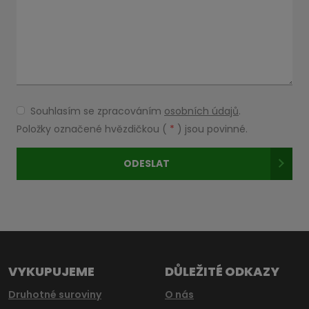
Souhlasím se zpracováním
osobních údajů
.
Souhlasím
se
Položky označené hvězdičkou (
*
) jsou povinné.
zpracováním
osobních
ODESLAT
údajů
.
Formulář
se
nepodařilo
odeslat.
VYKUPUJEME
DŮLEŽITÉ ODKAZY
Druhotné suroviny
O nás