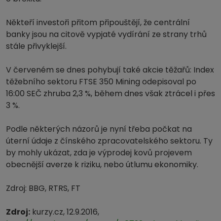
Někteří investoři přitom připouštějí, že centrální
banky jsou na citově vypjaté vydírání ze strany trhů
stále přivyklejší.
V červeném se dnes pohybují také akcie těžařů: Index
těžebního sektoru FTSE 350 Mining odepisoval po
16:00 SEČ zhruba 2,3 %, během dnes však ztrácel i přes
3 %.
Podle některých názorů je nyní třeba počkat na
úterní údaje z čínského zpracovatelského sektoru. Ty
by mohly ukázat, zda je výprodej kovů projevem
obecnější averze k riziku, nebo útlumu ekonomiky.
Zdroj: BBG, RTRS, FT
Zdroj:
kurzy.cz, 12.9.2016,