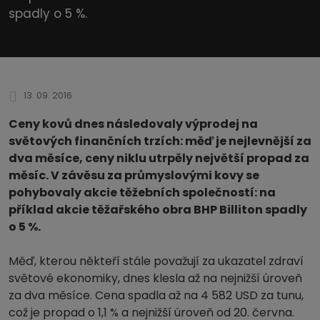
spadly o 5 %.
13. 09. 2016
Ceny kovů dnes následovaly výprodej na
světových finančních trzích: měď je nejlevnější za
dva měsíce, ceny niklu utrpěly největší propad za
měsíc. V závěsu za průmyslovými kovy se
pohybovaly akcie těžebních společností: na
příklad akcie těžařského obra BHP Billiton spadly
o 5 %.
Měď, kterou někteří stále považují za ukazatel zdraví
světové ekonomiky, dnes klesla až na nejnižší úroveň
za dva měsíce. Cena spadla až na 4 582 USD za tunu,
což je propad o 1,1 % a nejnižší úroveň od 20. června.