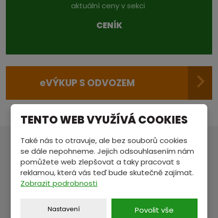
aktuální ceny v sekci
CENÍK
e
VÝKUP S ODVOZEM
TENTO WEB VYUŽÍVÁ COOKIES
Také nás to otravuje, ale bez souborů cookies
se dále nepohneme. Jejich odsouhlasením nám
MÁTE NĚCO NA SRDCI?
pomůžete web zlepšovat a taky pracovat s
Pošlete nám zprávu a my se vám ozveme.
reklamou, která vás teď bude skutečně zajímat.
Zobrazit podrobnosti
Jméno a příjmení
*
Nastavení
Povolit vše