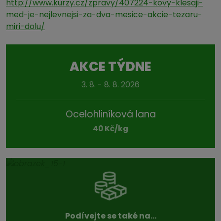
http://www.kurzy.cz/zpravy/407224-kovy-klesaji-
med-je-nejlevnejsi-za-dva-mesice-akcie-tezaru-
miri-dolu/
AKCE TÝDNE
3. 8. - 8. 8. 2026
Ocelohliníková lana
40 Kč/kg
Podívejte se také na...