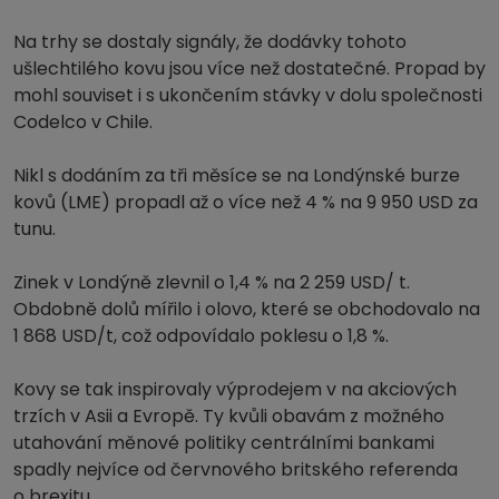
Na trhy se dostaly signály, že dodávky tohoto
ušlechtilého kovu jsou více než dostatečné. Propad by
mohl souviset i s ukončením stávky v dolu společnosti
Codelco v Chile.
Nikl s dodáním za tři měsíce se na Londýnské burze
kovů (LME) propadl až o více než 4 % na 9 950 USD za
tunu.
Zinek v Londýně zlevnil o 1,4 % na 2 259 USD/ t.
Obdobně dolů mířilo i olovo, které se obchodovalo na
1 868 USD/t, což odpovídalo poklesu o 1,8 %.
Kovy se tak inspirovaly výprodejem v na akciových
trzích v Asii a Evropě. Ty kvůli obavám z možného
utahování měnové politiky centrálními bankami
spadly nejvíce od červnového britského referenda
o brexitu.