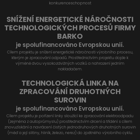
konkurenceschopnost
SNÍŽENÍ ENERGETICKÉ NÁROČNOSTI
TECHNOLOGICKÝCH PROCESŮ FIRMY
BARKO
je spolufinancováno Evropskou unií.
Cílem projektu je snížení energetické náročnosti výrobního procesu,
kterým je zpracování odpadů. Prostřednictvím projektu dojde k
výměně dvou vysokozdvižných vozíků a nahrazení jedním
nakladačem.
TECHNOLOGICKÁ LINKA NA
ZPRACOVÁNÍ DRUHOTNÝCH
SUROVIN
je spolufinancováno Evropskou unií.
Cílem projektu je pořízení linky sloužící ke zpracování elektroodpadu
(zejména z autoprůmyslu) prostřednictvím drcení a třídění s cílem
znovuzískání a navrácení čistých jednodruhových druhotných surovin
(měď a její slitiny, hliník, železo, nerez) do zpětného výrobního cyklu.