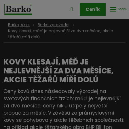
Rozbale
Přihlášení
Ceník
menu
do
klienstké
Barko, s.r.o.
Barko zpravodaj
zóny
Kovy klesají, měď je nejlevnější za dva měsíce, akcie
těžařů míří dolů
KOVY KLESAJÍ, MĚĎ JE
NEJLEVNĚJŠÍ ZA DVA MĚSÍCE,
AKCIE TĚŽAŘŮ MÍŘÍ DOLŮ
Ceny kovů dnes následovaly výprodej na
světových finančních trzích: měď je nejlevnější
za dva měsíce, ceny niklu utrpěly největší
propad za měsíc. V závěsu za průmyslovými
kovy se pohybovaly akcie těžebních společností:
na příklad akcie těžařského obra BHP Billiton