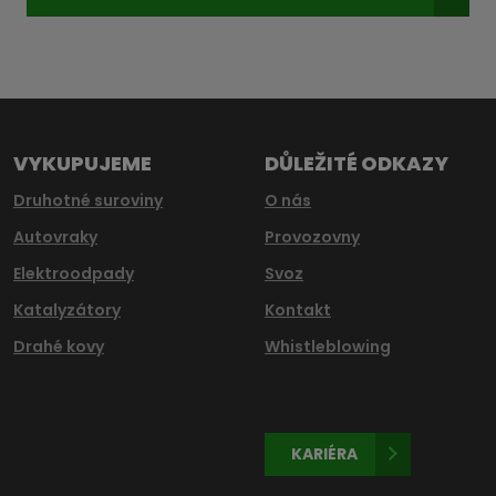
Formulář
se
nepodařilo
odeslat.
VYKUPUJEME
DŮLEŽITÉ ODKAZY
Druhotné suroviny
O nás
Autovraky
Provozovny
Elektroodpady
Svoz
Katalyzátory
Kontakt
Drahé kovy
Whistleblowing
KARIÉRA