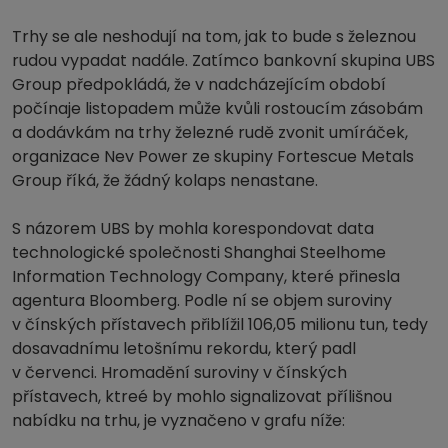
Trhy se ale neshodují na tom, jak to bude s železnou
rudou vypadat nadále. Zatímco bankovní skupina UBS
Group předpokládá, že v nadcházejícím období
počínaje listopadem může kvůli rostoucím zásobám
a dodávkám na trhy železné rudě zvonit umíráček,
organizace Nev Power ze skupiny Fortescue Metals
Group říká, že žádný kolaps nenastane.
S názorem UBS by mohla korespondovat data
technologické společnosti Shanghai Steelhome
Information Technology Company, které přinesla
agentura Bloomberg. Podle ní se objem suroviny
v čínských přístavech přiblížil 106,05 milionu tun, tedy
dosavadnímu letošnímu rekordu, který padl
v červenci. Hromadění suroviny v čínských
přístavech, ktreé by mohlo signalizovat přílišnou
nabídku na trhu, je vyznačeno v grafu níže: