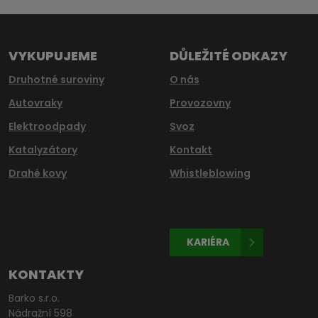
nepodařilo
odeslat.
VYKUPUJEME
DŮLEŽITÉ ODKAZY
Druhotné suroviny
O nás
Autovraky
Provozovny
Elektroodpady
Svoz
Katalyzátory
Kontakt
Drahé kovy
Whistleblowing
KARIÉRA
KONTAKTY
Barko s.r.o.
Nádražní 598