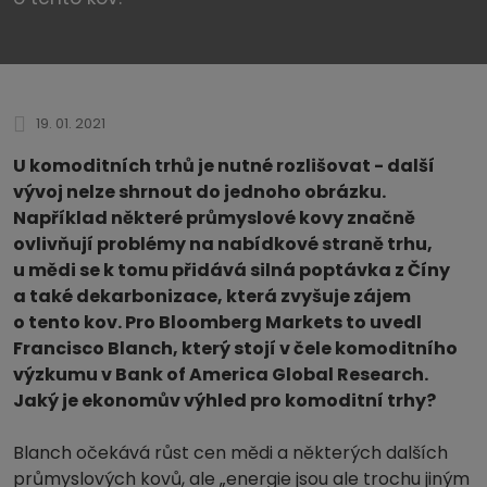
19. 01. 2021
U komoditních trhů je nutné rozlišovat - další
vývoj nelze shrnout do jednoho obrázku.
Například některé průmyslové kovy značně
ovlivňují problémy na nabídkové straně trhu,
u mědi se k tomu přidává silná poptávka z Číny
a také dekarbonizace, která zvyšuje zájem
o tento kov. Pro Bloomberg Markets to uvedl
Francisco Blanch, který stojí v čele komoditního
výzkumu v Bank of America Global Research.
Jaký je ekonomův výhled pro komoditní trhy?
Blanch očekává růst cen mědi a některých dalších
průmyslových kovů, ale „energie jsou ale trochu jiným