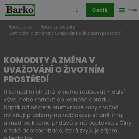
Rozbale
Přihlášení
Ceník
menu
do
klienstké
Barko, s.r.o.
Barko zpravodaj
zóny
Komodity a změna v uvažování o životním prostředí
KOMODITY A ZMĚNA V
UVAŽOVÁNÍ O ŽIVOTNÍM
PROSTŘEDÍ
U komoditních trhů je nutné rozlišovat - další
vývoj nelze shrnout do jednoho obrázku.
Například některé průmyslové kovy značně
ovlivňují problémy na nabídkové straně trhu,
u mědi se k tomu přidává silná poptávka z Číny
a také dekarbonizace, která zvyšuje zájem
o tento kov.