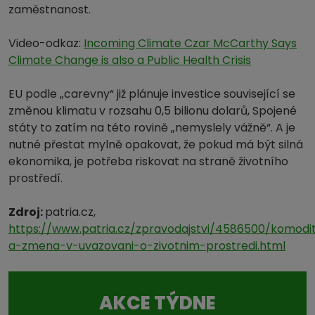
zaměstnanost.
Video-odkaz:
Incoming Climate Czar McCarthy Says
Climate Change is also a Public Health Crisis
EU podle „carevny“ již plánuje investice související se
změnou klimatu v rozsahu 0,5 bilionu dolarů, Spojené
státy to zatím na této rovině „nemyslely vážně“. A je
nutné přestat mylně opakovat, že pokud má být silná
ekonomika, je potřeba riskovat na straně životního
prostředí.
Zdroj:
patria.cz,
https://www.patria.cz/zpravodajstvi/4586500/komodi
a-zmena-v-uvazovani-o-zivotnim-prostredi.html
AKCE TÝDNE