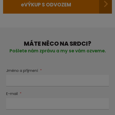
e
VÝKUP S ODVOZEM
MÁTE NĚCO NA SRDCI?
Pošlete nám zprávu a my se vám ozveme.
Jméno a příjmení
*
E-mail
*