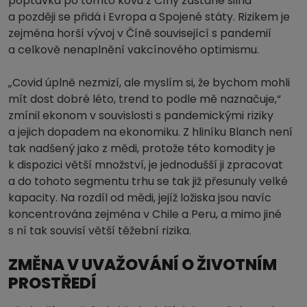
poptávka po tomto kovu z Číny zůstane silná
a později se přidá i Evropa a Spojené státy. Rizikem je
zejména horší vývoj v Číně související s pandemií
a celkově nenaplnění vakcínového optimismu.
„Covid úplně nezmizí, ale myslím si, že bychom mohli
mít dost dobré léto, trend to podle mě naznačuje,“
zmínil ekonom v souvislosti s pandemickými riziky
a jejich dopadem na ekonomiku. Z hliníku Blanch není
tak nadšený jako z mědi, protože této komodity je
k dispozici větší množství, je jednodušší ji zpracovat
a do tohoto segmentu trhu se tak již přesunuly velké
kapacity. Na rozdíl od mědi, jejíž ložiska jsou navíc
koncentrována zejména v Chile a Peru, a mimo jiné
s ní tak souvisí větší těžební rizika.
ZMĚNA V UVAŽOVÁNÍ O ŽIVOTNÍM
PROSTŘEDÍ