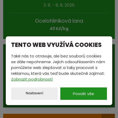
3. 8. - 8. 8. 2026
Ocelohliníková lana
40 Kč/kg
TENTO WEB VYUŽÍVÁ COOKIES
Také nás to otravuje, ale bez souborů cookies
se dále nepohneme. Jejich odsouhlasením nám
pomůžete web zlepšovat a taky pracovat s
reklamou, která vás teď bude skutečně zajímat.
Podívejte se také na...
Zobrazit podrobnosti
aktuální ceny v sekci
CENÍK
Nastavení
Povolit vše