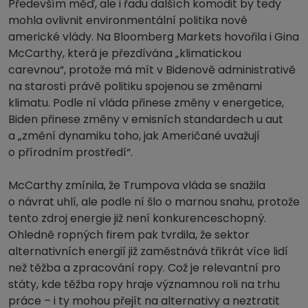
Především měď, ale i řadu dalších komodit by tedy
mohla ovlivnit environmentální politika nové
americké vlády. Na Bloomberg Markets hovořila i Gina
McCarthy, která je přezdívána „klimatickou
carevnou“, protože má mít v Bidenově administrativě
na starosti právě politiku spojenou se změnami
klimatu. Podle ní vláda přinese změny v energetice,
Biden přinese změny v emisních standardech u aut
a „změní dynamiku toho, jak Američané uvažují
o přírodním prostředí“.
McCarthy zmínila, že Trumpova vláda se snažila
o návrat uhlí, ale podle ní šlo o marnou snahu, protože
tento zdroj energie již není konkurenceschopný.
Ohledně ropných firem pak tvrdila, že sektor
alternativních energií již zaměstnává třikrát více lidí
než těžba a zpracování ropy. Což je relevantní pro
státy, kde těžba ropy hraje významnou roli na trhu
práce – i ty mohou přejít na alternativy a neztratit