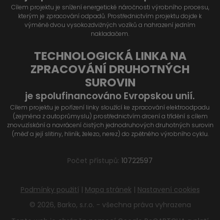
Cílem projektu je snížení energetické náročnosti výrobního procesu,
kterým je zpracování odpadů. Prostřednictvím projektu dojde k
výměně dvou vysokozdvižných vozíků a nahrazení jedním
nakladačem.
TECHNOLOGICKÁ LINKA NA
ZPRACOVÁNÍ DRUHOTNÝCH
SUROVIN
je spolufinancováno Evropskou unií.
Cílem projektu je pořízení linky sloužící ke zpracování elektroodpadu
(zejména z autoprůmyslu) prostřednictvím drcení a třídění s cílem
znovuzískání a navrácení čistých jednodruhových druhotných surovin
(měď a její slitiny, hliník, železo, nerez) do zpětného výrobního cyklu.
Počet přístupů:
10722597
Podmínky použití
|
Mapa stránek
|
Nastavení cookies
© 2026, Barko, s.r.o. - všechna práva vyhrazena