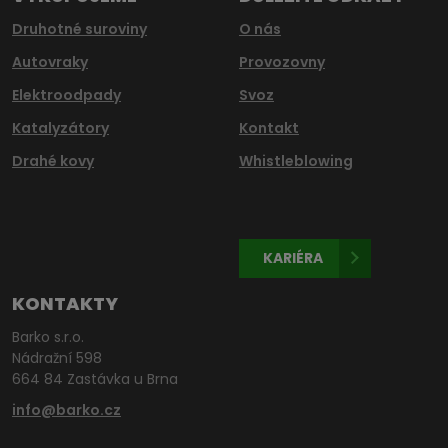
Druhotné suroviny
O nás
Autovraky
Provozovny
Elektroodpady
Svoz
Katalyzátory
Kontakt
Drahé kovy
Whistleblowing
KARIÉRA
KONTAKTY
Barko s.r.o.
Nádražní 598
664 84 Zastávka u Brna
info@barko.cz