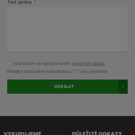
Text zprávy
*
Souhlasím se zpracováním
osobních údajů
.
Souhlasím
se
Položky označené hvězdičkou (
*
) jsou povinné.
zpracováním
osobních
ODESLAT
údajů
.
Formulář
se
nepodařilo
odeslat.
VYKUPUJEME
DŮLEŽITÉ ODKAZY