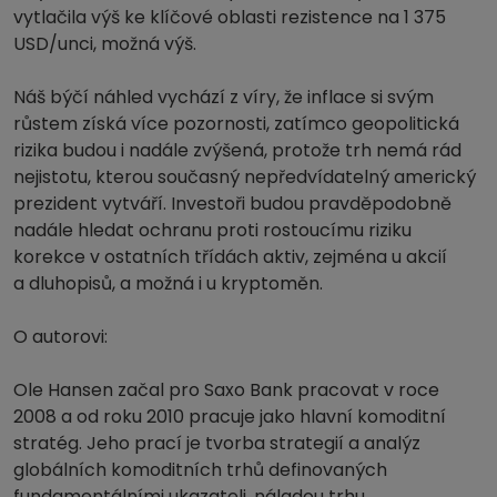
vytlačila výš ke klíčové oblasti rezistence na 1 375
USD/unci, možná výš.
Náš býčí náhled vychází z víry, že inflace si svým
růstem získá více pozornosti, zatímco geopolitická
rizika budou i nadále zvýšená, protože trh nemá rád
nejistotu, kterou současný nepředvídatelný americký
prezident vytváří. Investoři budou pravděpodobně
nadále hledat ochranu proti rostoucímu riziku
korekce v ostatních třídách aktiv, zejména u akcií
a dluhopisů, a možná i u kryptoměn.
O autorovi:
Ole Hansen začal pro Saxo Bank pracovat v roce
2008 a od roku 2010 pracuje jako hlavní komoditní
stratég. Jeho prací je tvorba strategií a analýz
globálních komoditních trhů definovaných
fundamentálními ukazateli, náladou trhu