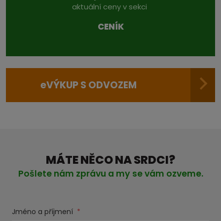
aktuální ceny v sekci
CENÍK
e
VÝKUP S ODVOZEM
MÁTE NĚCO NA SRDCI?
Pošlete nám zprávu a my se vám ozveme.
Jméno a příjmení
*