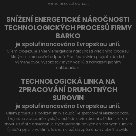
konkurenceschopnost
SNÍŽENÍ ENERGETICKÉ NÁROČNOSTI
TECHNOLOGICKÝCH PROCESŮ FIRMY
BARKO
je spolufinancováno Evropskou unií.
Cílem projektu je snížení energetické náročnosti výrobního procesu,
kterým je zpracování odpadů. Prostřednictvím projektu dojde k
výměně dvou vysokozdvižných vozíků a nahrazení jedním
nakladačem.
TECHNOLOGICKÁ LINKA NA
ZPRACOVÁNÍ DRUHOTNÝCH
SUROVIN
je spolufinancováno Evropskou unií.
Cílem projektu je pořízení linky sloužící ke zpracování elektroodpadu
(zejména z autoprůmyslu) prostřednictvím drcení a třídění s cílem
znovuzískání a navrácení čistých jednodruhových druhotných surovin
(měď a její slitiny, hliník, železo, nerez) do zpětného výrobního cyklu.