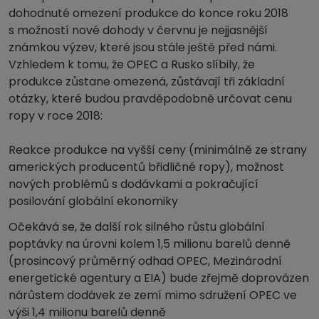
dohodnuté omezení produkce do konce roku 2018
s možností nové dohody v červnu je nejjasnější
známkou výzev, které jsou stále ještě před námi.
Vzhledem k tomu, že OPEC a Rusko slíbily, že
produkce zůstane omezená, zůstávají tři základní
otázky, které budou pravděpodobně určovat cenu
ropy v roce 2018:
Reakce produkce na vyšší ceny (minimálně ze strany
amerických producentů břidličné ropy), možnost
nových problémů s dodávkami a pokračující
posilování globální ekonomiky
Očekává se, že další rok silného růstu globální
poptávky na úrovni kolem 1,5 milionu barelů denně
(prosincový průměrný odhad OPEC, Mezinárodní
energetické agentury a EIA) bude zřejmě doprovázen
nárůstem dodávek ze zemí mimo sdružení OPEC ve
výši 1,4 milionu barelů denně