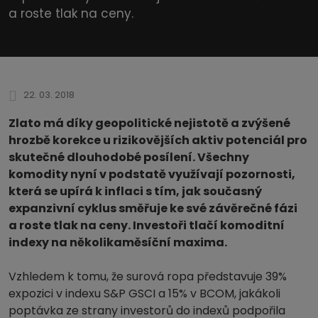
a roste tlak na ceny.
22. 03. 2018
Zlato má díky geopolitické nejistotě a zvýšené
hrozbě korekce u rizikovějších aktiv potenciál pro
skutečné dlouhodobé posílení. Všechny
komodity nyní v podstatě využívají pozornosti,
která se upírá k inflaci s tím, jak současný
expanzivní cyklus směřuje ke své závěrečné fázi
a roste tlak na ceny. Investoři tlačí komoditní
indexy na několikaměsíční maxima.
Vzhledem k tomu, že surová ropa představuje 39%
expozici v indexu S&P GSCI a 15% v BCOM, jakákoli
poptávka ze strany investorů do indexů podpořila