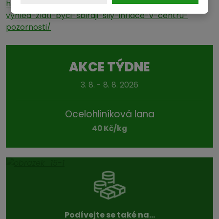
https://zlato.kurzy.cz/zpravy/449645-komoditni-
vyhled-zlati-byci-sbiraji-sily-inflace-v-centru-
pozornosti/
AKCE TÝDNE
3. 8. - 8. 8. 2026
Ocelohliníková lana
40 Kč/kg
Podívejte se také na...