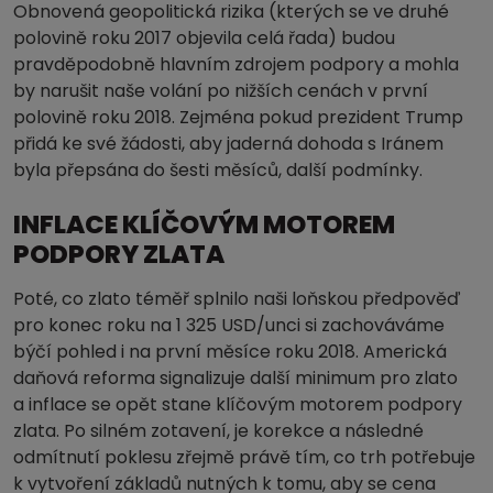
Obnovená geopolitická rizika (kterých se ve druhé
polovině roku 2017 objevila celá řada) budou
pravděpodobně hlavním zdrojem podpory a mohla
by narušit naše volání po nižších cenách v první
polovině roku 2018. Zejména pokud prezident Trump
přidá ke své žádosti, aby jaderná dohoda s Iránem
byla přepsána do šesti měsíců, další podmínky.
INFLACE KLÍČOVÝM MOTOREM
PODPORY ZLATA
Poté, co zlato téměř splnilo naši loňskou předpověď
pro konec roku na 1 325 USD/unci si zachováváme
býčí pohled i na první měsíce roku 2018. Americká
daňová reforma signalizuje další minimum pro zlato
a inflace se opět stane klíčovým motorem podpory
zlata. Po silném zotavení, je korekce a následné
odmítnutí poklesu zřejmě právě tím, co trh potřebuje
k vytvoření základů nutných k tomu, aby se cena