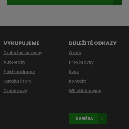
Formulář
se
nepodařilo
odeslat.
VYKUPUJEME
DŮLEŽITÉ ODKAZY
Druhotné suroviny
O nás
Autovraky
Provozovny
Elektroodpady
Svoz
Katalyzátory
Kontakt
Drahé kovy
Whistleblowing
KARIÉRA