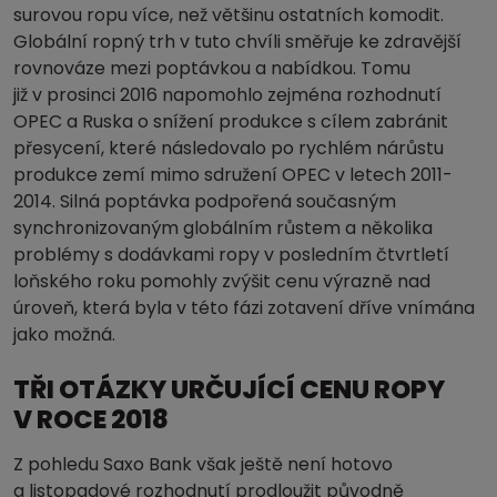
surovou ropu více, než většinu ostatních komodit.
Globální ropný trh v tuto chvíli směřuje ke zdravější
rovnováze mezi poptávkou a nabídkou. Tomu
již v prosinci 2016 napomohlo zejména rozhodnutí
OPEC a Ruska o snížení produkce s cílem zabránit
přesycení, které následovalo po rychlém nárůstu
produkce zemí mimo sdružení OPEC v letech 2011-
2014. Silná poptávka podpořená současným
synchronizovaným globálním růstem a několika
problémy s dodávkami ropy v posledním čtvrtletí
loňského roku pomohly zvýšit cenu výrazně nad
úroveň, která byla v této fázi zotavení dříve vnímána
jako možná.
TŘI OTÁZKY URČUJÍCÍ CENU ROPY
V ROCE 2018
Z pohledu Saxo Bank však ještě není hotovo
a listopadové rozhodnutí prodloužit původně