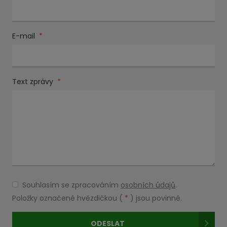
E-mail
*
Text zprávy
*
Souhlasím se zpracováním
osobních údajů
.
Souhlasím
se
Položky označené hvězdičkou (
*
) jsou povinné.
zpracováním
osobních
ODESLAT
údajů
.