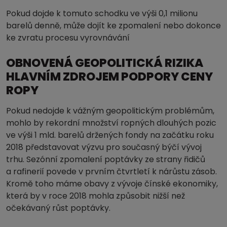
Pokud dojde k tomuto schodku ve výši 0,1 milionu
barelů denně, může dojít ke zpomalení nebo dokonce
ke zvratu procesu vyrovnávání
OBNOVENÁ GEOPOLITICKÁ RIZIKA
HLAVNÍM ZDROJEM PODPORY CENY
ROPY
Pokud nedojde k vážným geopolitickým problémům,
mohlo by rekordní množství ropných dlouhých pozic
ve výši 1 mld. barelů držených fondy na začátku roku
2018 představovat výzvu pro současný býčí vývoj
trhu. Sezónní zpomalení poptávky ze strany řidičů
a rafinerií povede v prvním čtvrtletí k nárůstu zásob.
Kromě toho máme obavy z vývoje čínské ekonomiky,
která by v roce 2018 mohla způsobit nižší než
očekávaný růst poptávky.