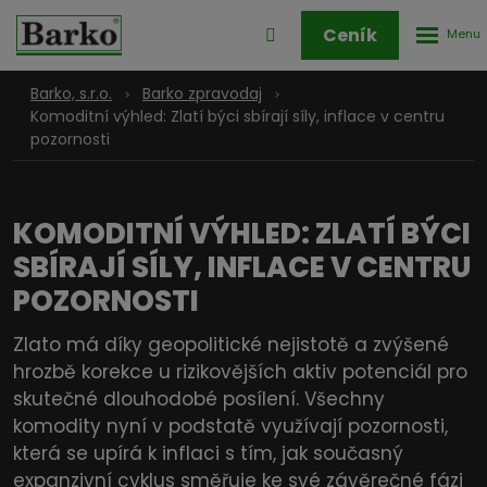
Rozbale
Přihlášení
Ceník
menu
do
klienstké
Barko, s.r.o.
Barko zpravodaj
zóny
Komoditní výhled: Zlatí býci sbírají síly, inflace v centru
pozornosti
KOMODITNÍ VÝHLED: ZLATÍ BÝCI
SBÍRAJÍ SÍLY, INFLACE V CENTRU
POZORNOSTI
Zlato má díky geopolitické nejistotě a zvýšené
hrozbě korekce u rizikovějších aktiv potenciál pro
skutečné dlouhodobé posílení. Všechny
komodity nyní v podstatě využívají pozornosti,
která se upírá k inflaci s tím, jak současný
expanzivní cyklus směřuje ke své závěrečné fázi