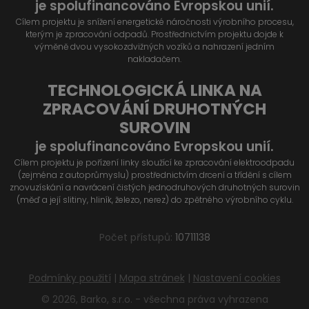
je spolufinancováno Evropskou unií.
Cílem projektu je snížení energetické náročnosti výrobního procesu,
kterým je zpracování odpadů. Prostřednictvím projektu dojde k
výměně dvou vysokozdvižných vozíků a nahrazení jedním
nakladačem.
TECHNOLOGICKÁ LINKA NA
ZPRACOVÁNÍ DRUHOTNÝCH
SUROVIN
je spolufinancováno Evropskou unií.
Cílem projektu je pořízení linky sloužící ke zpracování elektroodpadu
(zejména z autoprůmyslu) prostřednictvím drcení a třídění s cílem
znovuzískání a navrácení čistých jednodruhových druhotných surovin
(měď a její slitiny, hliník, železo, nerez) do zpětného výrobního cyklu.
Počet přístupů:
10711138
Podmínky použití
|
Mapa stránek
|
Nastavení cookies
© 2026, Barko, s.r.o. - všechna práva vyhrazena