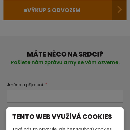
e
VÝKUP S ODVOZEM
MÁTE NĚCO NA SRDCI?
Pošlete nám zprávu a my se vám ozveme.
Jméno a příjmení
*
E-mail
*
TENTO WEB VYUŽÍVÁ COOKIES
Také nás to otravuje, ale bez souborů cookies