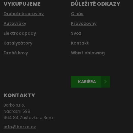
VYKUPUJEME
DŮLEŽITÉ ODKAZY
Druhotné suroviny
O nás
Autovraky
Provozovny
Elektroodpady
Svoz
Katalyzátory
Kontakt
Drahé kovy
Whistleblowing
KARIÉRA
KONTAKTY
Barko s.r.o.
Nádražní 598
664 84 Zastávka u Brna
info@barko.cz