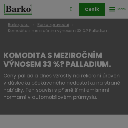
Rozbale
Přihlášení
Ceník
menu
do
klienstké
Barko, s.r.o.
Barko zpravodaj
zóny
Komodita s meziročním výnosem 33 %? Palladium.
KOMODITA S MEZIROČNÍM
VÝNOSEM 33 %? PALLADIUM.
Ceny palladia dnes vzrostly na rekordní úroveň
v důsledku očekávaného nedostatku na straně
nabídky. Ten souvisí s přísnějšími emisními
normami v automobilovém průmyslu.