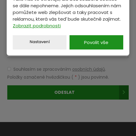
se dále nepohneme. Jejich odsouhlasením nám
Text zprávy
*
pomůžete web zlepšovat a taky pracovat s
reklamou, která vás teď bude skutečně zajímat.
Zobrazit podrobnosti
Nastavení
Povolit vše
Souhlasím se zpracováním
osobních údajů
.
Souhlasím
se
Položky označené hvězdičkou (
*
) jsou povinné.
zpracováním
osobních
ODESLAT
údajů
.
Formulář
se
nepodařilo
odeslat.