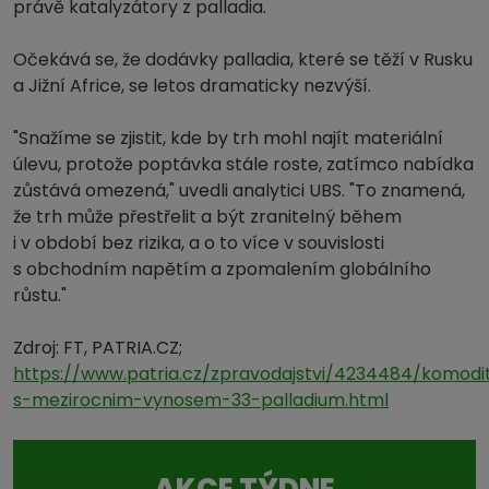
právě katalyzátory z palladia.
Očekává se, že dodávky palladia, které se těží v Rusku
a Jižní Africe, se letos dramaticky nezvýší.
"Snažíme se zjistit, kde by trh mohl najít materiální
úlevu, protože poptávka stále roste, zatímco nabídka
zůstává omezená," uvedli analytici UBS. "To znamená,
že trh může přestřelit a být zranitelný během
i v období bez rizika, a o to více v souvislosti
s obchodním napětím a zpomalením globálního
růstu."
Zdroj: FT, PATRIA.CZ;
https://www.patria.cz/zpravodajstvi/4234484/komodi
s-mezirocnim-vynosem-33-palladium.html
AKCE TÝDNE