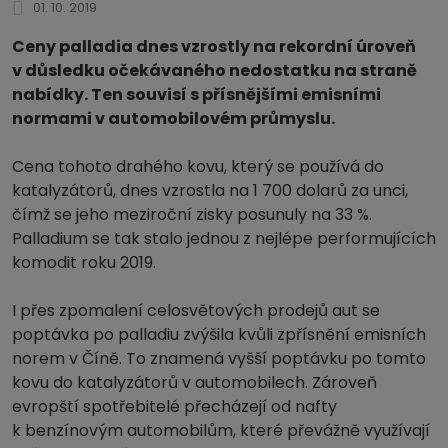
01. 10. 2019
Ceny palladia dnes vzrostly na rekordní úroveň
v důsledku očekávaného nedostatku na straně
nabídky. Ten souvisí s přísnějšími emisními
normami v automobilovém průmyslu.
Cena tohoto drahého kovu, který se používá do
katalyzátorů, dnes vzrostla na 1 700 dolarů za unci,
čímž se jeho meziroční zisky posunuly na 33 %.
Palladium se tak stalo jednou z nejlépe performujících
komodit roku 2019.
I přes zpomalení celosvětových prodejů aut se
poptávka po palladiu zvýšila kvůli zpřísnění emisních
norem v Číně. To znamená vyšší poptávku po tomto
kovu do katalyzátorů v automobilech. Zároveň
evropští spotřebitelé přecházejí od nafty
k benzínovým automobilům, které převážně využívají