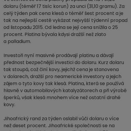
dolaru (téměř 17 tisíc korun) za unci (31,10 gramu). Za
celý týden pak cena klesá o téměř šest procent a je
tak na nejlepší cestě vykázat nejvyšší týdenní propad
od listopadu 2015. Od ledna se její cena snížila o 25
procent. Platina bývala kdysi dražší než zlato
a palladium.
Investoři nyní masivně prodávají platinu a dávají
přednost bezpečnější investici do dolaru. Kurz dolaru
tak stoupá, což činí kovy, jejichž cena je stanovena
v dolarech, dražší pro neamerické investory a jejich
zájem o tyto kovy tak klesá. Platina, která se používá
hlavně v automobilových katalyzátorech a při výrobě
šperků, však klesá mnohem více než ostatní drahé
kovy.
Jihoafrický rand za týden oslabil vůči dolaru o více
než deset procent. Jihoafrické společnosti se na