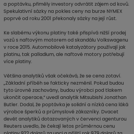
a poptávku, přiměly investory odvrátit zájem od kovů.
Spekulativní sázky na pokles ceny na burze NYMEX
poprvé od roku 2001 překonaly sázky na její růst.
Ke slabému výkonu platiny také přispívá nižší prodej
vozů s naftovým motorem od skandálu Volkswagenu
v roce 2015. Automobilové katalyzátory používají jak
platinu, tak palladium, ale naftové motory potřebují
více platiny.
Většina analytiků však očekává, že se cena zotaví.
„Základní příběh se fakticky nezměnil. Pokud budou
tyto úrovně zachovány, budou výrobci pod tlakem
ukončit operace,“ uvedl analytik Mitsubishi Jonathan
Butler. Dodal, že poptávka je solidní a nízká cena láká
výrobce šperků a průmyslové zákazníky. Dvacet
devět analytiků dotazovaných v červenci agenturou
Reuters uvedlo, že čekají letos průměrnou cenu
platiny 922 dolarů za unci a příští rok 979 dolarů za