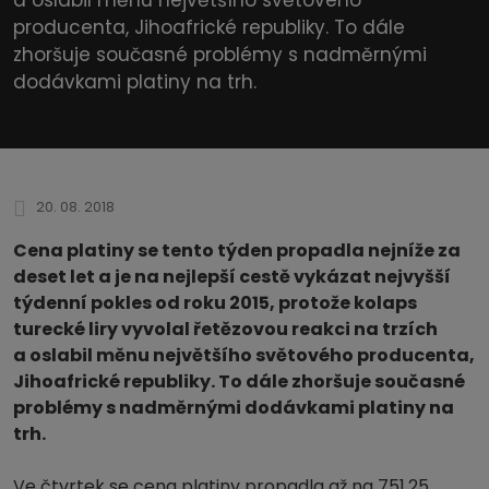
producenta, Jihoafrické republiky. To dále
zhoršuje současné problémy s nadměrnými
dodávkami platiny na trh.
20. 08. 2018
Cena platiny se tento týden propadla nejníže za
deset let a je na nejlepší cestě vykázat nejvyšší
týdenní pokles od roku 2015, protože kolaps
turecké liry vyvolal řetězovou reakci na trzích
a oslabil měnu největšího světového producenta,
Jihoafrické republiky. To dále zhoršuje současné
problémy s nadměrnými dodávkami platiny na
trh.
Ve čtvrtek se cena platiny propadla až na 751,25