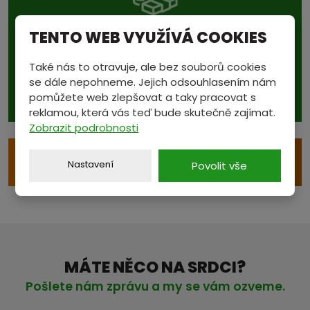
TENTO WEB VYUŽÍVÁ COOKIES
Podívejte se také na...
aktuální ceny v sekci
Také nás to otravuje, ale bez souborů cookies
CENÍK
se dále nepohneme. Jejich odsouhlasením nám
pomůžete web zlepšovat a taky pracovat s
reklamou, která vás teď bude skutečně zajímat.
Zobrazit podrobnosti
e
VÝKUP S ODVOZEM
Nastavení
Povolit vše
MÁTE NĚCO NA SRDCI?
Pošlete nám zprávu a my se vám ozveme.