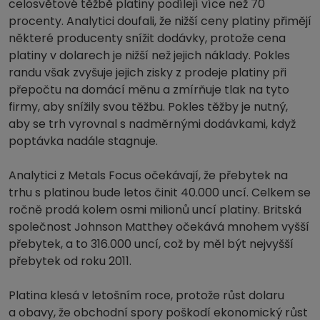
celosvětové těžbě platiny podílejí více než 70
procenty. Analytici doufali, že nižší ceny platiny přimějí
některé producenty snížit dodávky, protože cena
platiny v dolarech je nižší než jejich náklady. Pokles
randu však zvyšuje jejich zisky z prodeje platiny při
přepočtu na domácí měnu a zmírňuje tlak na tyto
firmy, aby snížily svou těžbu. Pokles těžby je nutný,
aby se trh vyrovnal s nadměrnými dodávkami, když
poptávka nadále stagnuje.
Analytici z Metals Focus očekávají, že přebytek na
trhu s platinou bude letos činit 40.000 uncí. Celkem se
ročně prodá kolem osmi milionů uncí platiny. Britská
společnost Johnson Matthey očekává mnohem vyšší
přebytek, a to 316.000 uncí, což by měl být nejvyšší
přebytek od roku 2011.
Platina klesá v letošním roce, protože růst dolaru
a obavy, že obchodní spory poškodí ekonomický růst