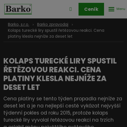
Rozbale
Přihlášení
Ceník
menu
do
klienstké
Barko, s.r.o.
Barko zpravodaj
zóny
Kolaps turecké liry spustil řetězovou reakci. Cena
platiny klesla nejníže za deset let
KOLAPS TURECKÉ LIRY SPUSTIL
ŘETĚZOVOU REAKCI. CENA
PLATINY KLESLA NEJNÍŽE ZA
DESET LET
Cena platiny se tento týden propadla nejníže za
deset let a je na nejlepší cestě vykázat nejvyšší
týdenní pokles od roku 2015, protože kolaps
turecké liry vyvolal řetězovou reakci na trzích
a oslabil měnu největšího světového