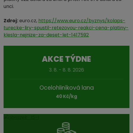
unci.
Zdroj:
euro.cz,
https://www.euro.cz/byznys/kolaps-
turecke-liry-spustil-retezovou-reakci-cena-platiny-
klesla-nejnize-za-deset-let-1417592
AKCE TÝDNE
3. 8. - 8. 8. 2026
Ocelohliníková lana
40 Kč/kg