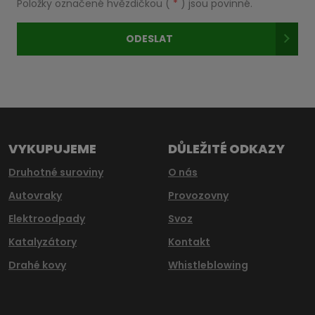
Položky označené hvězdičkou (
*
) jsou povinné.
zpracováním
osobních
ODESLAT
údajů
.
Formulář
se
nepodařilo
odeslat.
VYKUPUJEME
DŮLEŽITÉ ODKAZY
Druhotné suroviny
O nás
Autovraky
Provozovny
Elektroodpady
Svoz
Katalyzátory
Kontakt
Drahé kovy
Whistleblowing