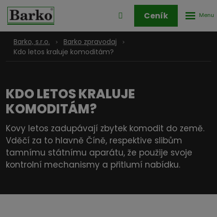
Rozbale
Přihlášení
Ceník
menu
do
klienstké
Barko, s.r.o.
Barko zpravodaj
zóny
Kdo letos kraluje komoditám?
KDO LETOS KRALUJE
KOMODITÁM?
Kovy letos zadupávají zbytek komodit do země.
Vděčí za to hlavně Číně, respektive slibům
tamnímu státnímu aparátu, že použije svoje
kontrolní mechanismy a přitlumí nabídku.