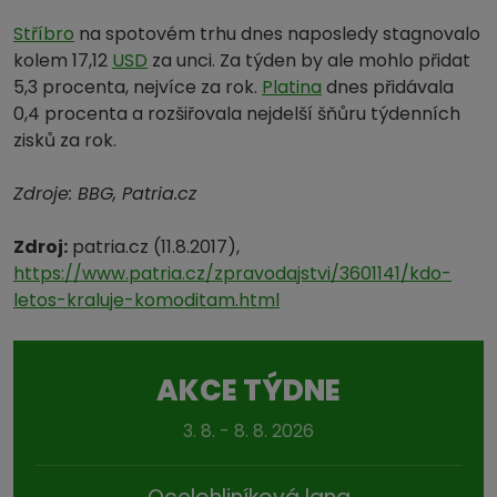
Stříbro
na spotovém trhu dnes naposledy stagnovalo
kolem 17,12
USD
za unci. Za týden by ale mohlo přidat
5,3 procenta, nejvíce za rok.
Platina
dnes přidávala
0,4 procenta a rozšiřovala nejdelší šňůru týdenních
zisků za rok.
Zdroje: BBG, Patria.cz
Zdroj:
patria.cz (11.8.2017),
https://www.patria.cz/zpravodajstvi/3601141/kdo-
letos-kraluje-komoditam.html
AKCE TÝDNE
3. 8. - 8. 8. 2026