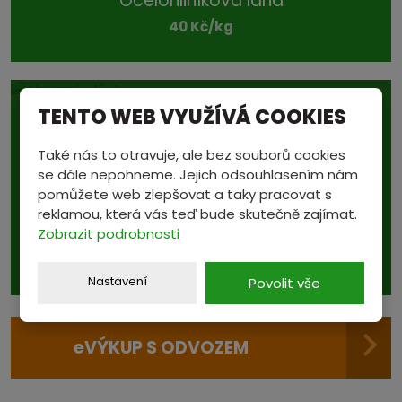
Ocelohliníková lana
40 Kč/kg
TENTO WEB VYUŽÍVÁ COOKIES
Také nás to otravuje, ale bez souborů cookies
se dále nepohneme. Jejich odsouhlasením nám
Podívejte se také na...
pomůžete web zlepšovat a taky pracovat s
aktuální ceny v sekci
reklamou, která vás teď bude skutečně zajímat.
Zobrazit podrobnosti
CENÍK
Nastavení
Povolit vše
e
VÝKUP S ODVOZEM