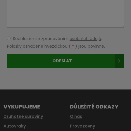
Souhlasím se zpracováním
osobních údajů
.
Souhlasím
se
Položky označené hvězdičkou (
*
) jsou povinné.
zpracováním
osobních
ODESLAT
údajů
.
Formulář
se
nepodařilo
odeslat.
VYKUPUJEME
DŮLEŽITÉ ODKAZY
Druhotné suroviny
O nás
Autovraky
Provozovny