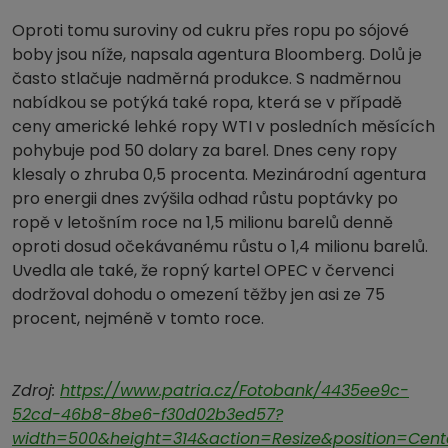
Oproti tomu suroviny od cukru přes ropu po sójové
boby jsou níže, napsala agentura Bloomberg. Dolů je
často stlačuje nadměrná produkce. S nadměrnou
nabídkou se potýká také ropa, která se v případě
ceny americké lehké ropy WTI v posledních měsících
pohybuje pod 50 dolary za barel. Dnes ceny ropy
klesaly o zhruba 0,5 procenta. Mezinárodní agentura
pro energii dnes zvýšila odhad růstu poptávky po
ropě v letošním roce na 1,5 milionu barelů denně
oproti dosud očekávanému růstu o 1,4 milionu barelů.
Uvedla ale také, že ropný kartel OPEC v červenci
dodržoval dohodu o omezení těžby jen asi ze 75
procent, nejméně v tomto roce.
Zdroj:
https://www.patria.cz/Fotobank/4435ee9c-
52cd-46b8-8be6-f30d02b3ed57?
width=500&height=314&action=Resize&position=Cent