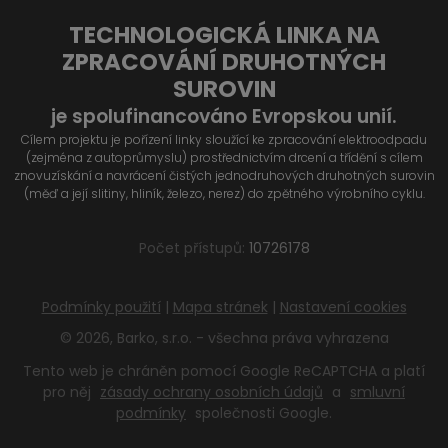
TECHNOLOGICKÁ LINKA NA
ZPRACOVÁNÍ DRUHOTNÝCH
SUROVIN
je spolufinancováno Evropskou unií.
Cílem projektu je pořízení linky sloužící ke zpracování elektroodpadu
(zejména z autoprůmyslu) prostřednictvím drcení a třídění s cílem
znovuzískání a navrácení čistých jednodruhových druhotných surovin
(měď a její slitiny, hliník, železo, nerez) do zpětného výrobního cyklu.
Počet přístupů:
10726178
Podmínky použití
|
Mapa stránek
|
Nastavení cookies
© 2026, Barko, s.r.o. - všechna práva vyhrazena
Tento web je chráněn pomocí Google ReCAPTCHA a platí
pro něj
zásady ochrany osobních údajů
a
smluvní
podmínky
společnosti Google.