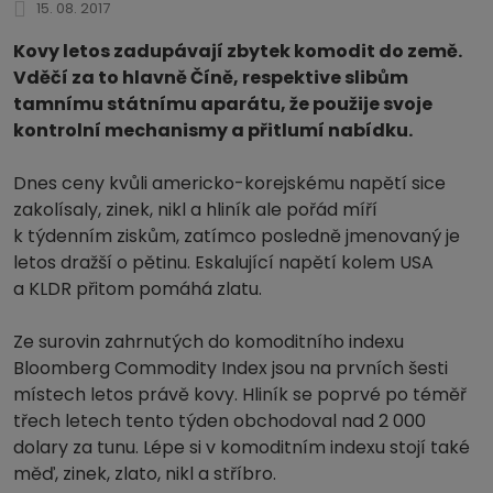
15. 08. 2017
Kovy letos zadupávají zbytek komodit do země.
Vděčí za to hlavně Číně, respektive slibům
tamnímu státnímu aparátu, že použije svoje
kontrolní mechanismy a přitlumí nabídku.
Dnes ceny kvůli americko-korejskému napětí sice
zakolísaly, zinek, nikl a hliník ale pořád míří
k týdenním ziskům, zatímco posledně jmenovaný je
letos dražší o pětinu. Eskalující napětí kolem USA
a KLDR přitom pomáhá zlatu.
Ze surovin zahrnutých do komoditního indexu
Bloomberg Commodity Index jsou na prvních šesti
místech letos právě kovy. Hliník se poprvé po téměř
třech letech tento týden obchodoval nad 2 000
dolary za tunu. Lépe si v komoditním indexu stojí také
měď, zinek, zlato, nikl a stříbro.