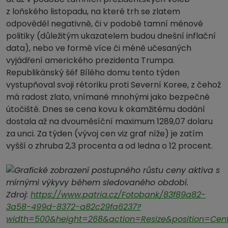
z loňského listopadu, na které trh se zlatem
odpověděl negativně, či v podobě tamní měnové
politiky (důležitým ukazatelem budou dnešní inflační
data), nebo ve formě více či méně učesaných
vyjádření amerického prezidenta Trumpa.
Republikánský šéf Bílého domu tento týden
vystupňoval svoji rétoriku proti Severní Koree, z čehož
má radost zlato, vnímané mnohými jako bezpečné
útočiště. Dnes se cena kovu k okamžitému dodání
dostala až na dvouměsíční maximum 1289,07 dolaru
za unci. Za týden (vývoj cen viz graf níže) je zatím
vyšší o zhruba 2,3 procenta a od ledna o 12 procent.
Zdroj:
https://www.patria.cz/Fotobank/83f89a82-
3a58-499d-8372-a82c29fa6237?
width=500&height=268&action=Resize&position=Cen