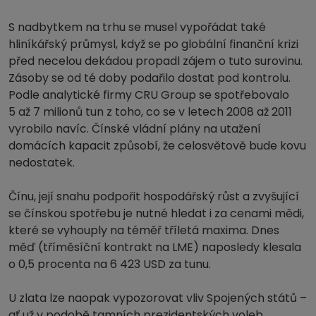
S nadbytkem na trhu se musel vypořádat také
hliníkářský průmysl, když se po globální finanční krizi
před necelou dekádou propadl zájem o tuto surovinu.
Zásoby se od té doby podařilo dostat pod kontrolu.
Podle analytické firmy CRU Group se spotřebovalo
5 až 7 milionů tun z toho, co se v letech 2008 až 2011
vyrobilo navíc. Čínské vládní plány na utažení
domácích kapacit způsobí, že celosvětově bude kovu
nedostatek.
Čínu, její snahu podpořit hospodářský růst a zvyšující
se čínskou spotřebu je nutné hledat i za cenami mědi,
které se vyhouply na téměř tříletá maxima. Dnes
měď (tříměsíční kontrakt na LME) naposledy klesala
o 0,5 procenta na 6 423 USD za tunu.
U zlata lze naopak vypozorovat vliv Spojených států –
ať už v podobě tamních prezidentských voleb