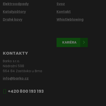
Elektroodpady
Svoz
Katalyzátory
Kontakt
Drahé kovy
Whistleblowing
KARIÉRA
KONTAKTY
Barko s.r.o.
Nádražní 598
664 84 Zastávka u Brna
info@barko.cz
+420 800 193 193