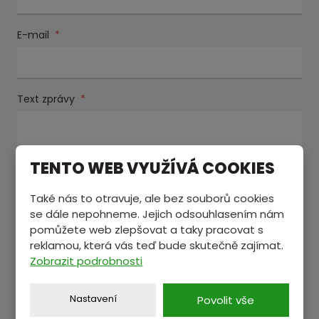
E-mail
*
Text zprávy
*
TENTO WEB VYUŽÍVÁ COOKIES
Také nás to otravuje, ale bez souborů cookies
se dále nepohneme. Jejich odsouhlasením nám
pomůžete web zlepšovat a taky pracovat s
Souhlasím se zpracováním
osobních údajů
.
reklamou, která vás teď bude skutečně zajímat.
Souhlasím
se
Zobrazit podrobnosti
Položky označené hvězdičkou (
*
) jsou povinné.
zpracováním
osobních
ODESLAT
Nastavení
Povolit vše
údajů
.