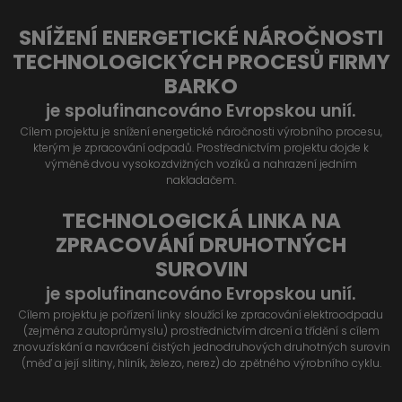
SNÍŽENÍ ENERGETICKÉ NÁROČNOSTI
TECHNOLOGICKÝCH PROCESŮ FIRMY
BARKO
je spolufinancováno Evropskou unií.
Cílem projektu je snížení energetické náročnosti výrobního procesu,
kterým je zpracování odpadů. Prostřednictvím projektu dojde k
výměně dvou vysokozdvižných vozíků a nahrazení jedním
nakladačem.
TECHNOLOGICKÁ LINKA NA
ZPRACOVÁNÍ DRUHOTNÝCH
SUROVIN
je spolufinancováno Evropskou unií.
Cílem projektu je pořízení linky sloužící ke zpracování elektroodpadu
(zejména z autoprůmyslu) prostřednictvím drcení a třídění s cílem
znovuzískání a navrácení čistých jednodruhových druhotných surovin
(měď a její slitiny, hliník, železo, nerez) do zpětného výrobního cyklu.