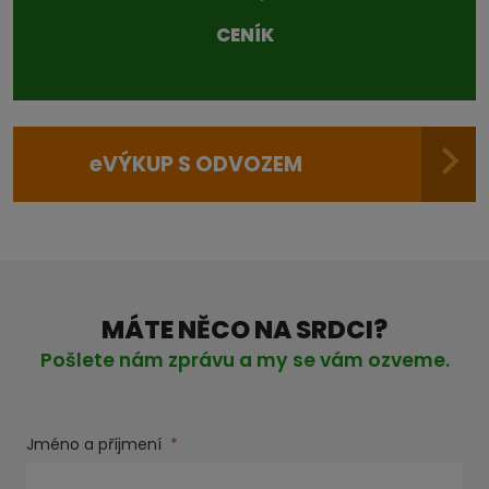
CENÍK
e
VÝKUP S ODVOZEM
MÁTE NĚCO NA SRDCI?
Pošlete nám zprávu a my se vám ozveme.
Jméno a příjmení
*