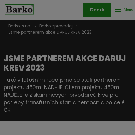
Rozbale
Přihlášení
Ceník
menu
do
klienstké
Barko, s.r.o.
Barko zpravodaj
zóny
Jsme partnerem akce DARUJ KREV 2023
JSME PARTNEREM AKCE DARUJ
KREV 2023
Také v letošním roce jsme se stali partnerem
projektu 450ml NADĚJE. Cílem projektu 450ml
NADĚJE je získání nových prvodárců krve pro
potřeby transfuzních stanic nemocnic po celé
ČR.