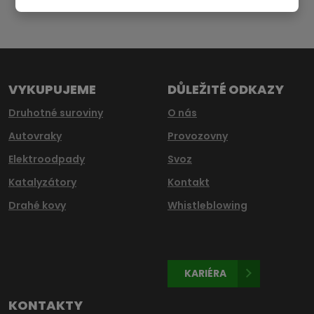
Formulář
se
nepodařilo
odeslat.
VYKUPUJEME
DŮLEŽITÉ ODKAZY
Druhotné suroviny
O nás
Autovraky
Provozovny
Elektroodpady
Svoz
Katalyzátory
Kontakt
Drahé kovy
Whistleblowing
KARIÉRA
KONTAKTY